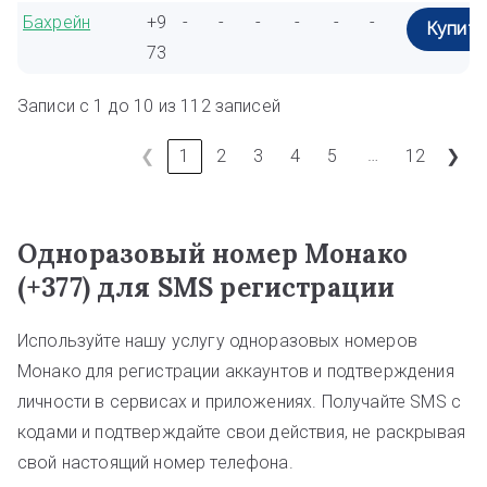
Бахрейн
+9
-
-
-
-
-
-
Купить
73
Записи с 1 до 10 из 112 записей
…
❮
1
2
3
4
5
12
❯
Одноразовый номер Монако
(+377) для SMS регистрации
Используйте нашу услугу одноразовых номеров
Монако для регистрации аккаунтов и подтверждения
личности в сервисах и приложениях. Получайте SMS с
кодами и подтверждайте свои действия, не раскрывая
свой настоящий номер телефона.