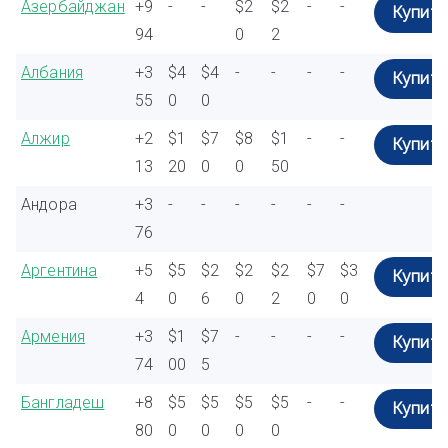
Азербайджан
+9
-
-
$2
$2
-
-
Купить
94
0
2
Албания
+3
$4
$4
-
-
-
-
Купить
55
0
0
Алжир
+2
$1
$7
$8
$1
-
-
Купить
13
20
0
0
50
Андора
+3
-
-
-
-
-
-
76
Аргентина
+5
$5
$2
$2
$2
$7
$3
Купить
4
0
6
0
2
0
0
Армения
+3
$1
$7
-
-
-
-
Купить
74
00
5
Бангладеш
+8
$5
$5
$5
$5
-
-
Купить
80
0
0
0
0