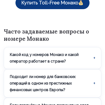
Купить Toll-Free Монако
Часто задаваемые вопросы о
номере Монако
Какой код у номеров Монако и какой
оператор работает в стране?
Номера Монако начинаются с +377. Основной
Подходит ли номер для банковских
оператор — Monaco Telecom, обеспечивающий
связь на всей территории княжества.
операций в одном из престижных
финансовых центров Европы?
Да — Монако один из наиболее престижных