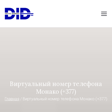
Перейти
к
DIDVirtualNumb
Виртуальные номера телефонов
содержимому
ers.com
Виртуальный номер телефона
Монако (+377)
Главная
Виртуальный номер телефона Монако (+377)