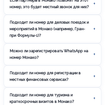
Если партнёры в Монако позвонят на этот
деловых и финансовых центров Европы, и местный
номер часто требуется для взаимодействия с
номер, это будет местный звонок для них?
местными банками и финансовыми учреждениями.
Да, для звонящего из Монако это обычный
Подходит ли номер для деловых поездок и
внутренний вызов на номер +377 по местному
тарифу, а не международный.
мероприятий в Монако (например, Гран-
при Формулы-1)?
Да, номер можно использовать для бронирований и
Можно ли зарегистрировать WhatsApp на
связи во время деловых поездок и участия в
крупных мероприятиях вроде Гран-при Монако без
номер Монако?
роуминговых тарифов.
Да, номер поддерживает регистрацию WhatsApp и
Подходит ли номер для регистрации в
других мессенджеров.
местных финансовых сервисах?
Да, местный номер полезен для верификации в
Подходит ли номер для туризма и
финансовых сервисах и учреждениях Монако,
которые запрашивают номер именно с местным
краткосрочных визитов в Монако?