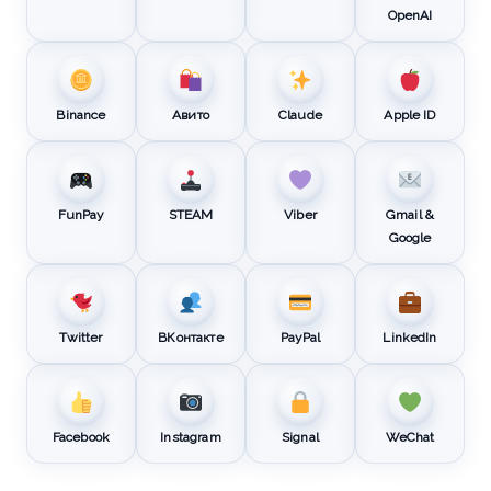
OpenAI
Binance
Авито
Claude
Apple ID
FunPay
STEAM
Viber
Gmail &
Google
Twitter
ВКонтакте
PayPal
LinkedIn
Facebook
Instagram
Signal
WeChat