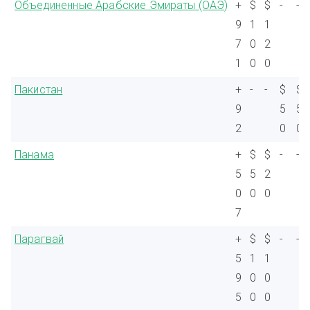
Объединенные Арабские Эмираты (ОАЭ)
+
$
$
-
-
9
1
1
7
0
2
1
0
0
Пакистан
+
-
-
$
$
9
5
5
2
0
0
Панама
+
$
$
-
-
5
5
2
0
0
0
7
Парагвай
+
$
$
-
-
5
1
1
9
0
0
5
0
0