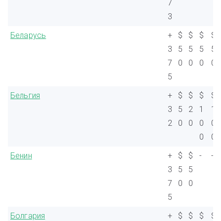
7
3
Беларусь
+
$
$
$
$
3
5
5
5
5
7
0
0
0
0
5
Бельгия
+
$
$
$
$
3
5
2
1
1
2
0
0
0
0
0
0
Бенин
+
$
$
-
-
3
5
5
7
0
0
5
Болгария
+
$
$
$
$