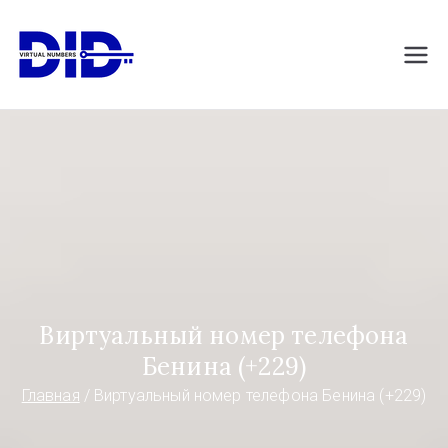
Перейти
к
DIDVirtualNumb
Виртуальные номера телефонов
содержимому
ers.com
Виртуальный номер телефона
Бенина (+229)
Главная
Виртуальный номер телефона Бенина (+229)