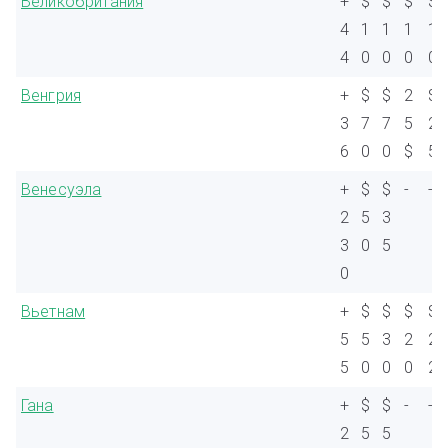
Великобритания
+
$
$
$
$
4
1
1
1
1
4
0
0
0
0
Венгрия
+
$
$
2
$
3
7
7
5
2
6
0
0
$
5
Венесуэла
+
$
$
-
-
2
5
3
3
0
5
0
Вьетнам
+
$
$
$
$
5
5
3
2
2
5
0
0
0
2
Гана
+
$
$
-
-
2
5
5