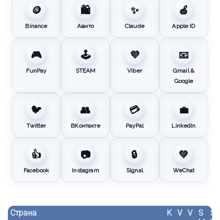
🪙
🛍️
✨
🍎
Binance
Авито
Claude
Apple ID
🎮
🕹️
💜
📧
FunPay
STEAM
Viber
Gmail &
Google
🐦
👥
💳
💼
Twitter
ВКонтакте
PayPal
LinkedIn
👍
📷
🔒
💚
Facebook
Instagram
Signal
WeChat
Страна
К
V
V
S
S