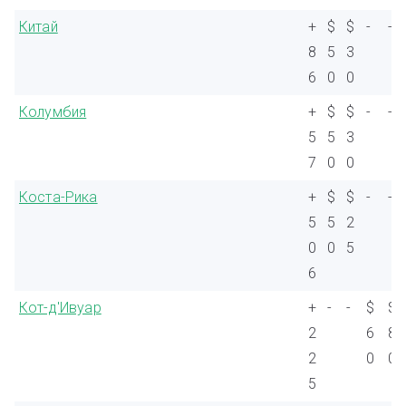
Китай
+
$
$
-
-
8
5
3
6
0
0
Колумбия
+
$
$
-
-
5
5
3
7
0
0
Коста-Рика
+
$
$
-
-
5
5
2
0
0
5
6
Кот-д'Ивуар
+
-
-
$
$
2
6
8
2
0
0
5