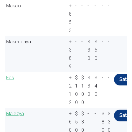
Makao
+
-
-
-
-
-
-
8
5
3
Makedonya
+
-
-
$
$
-
-
3
3
5
8
0
0
9
Fas
+
$
$
$
$
-
-
Satın 
2
1
1
3
4
1
0
0
0
0
2
0
0
Malezya
+
$
$
-
-
$
$
Satın 
6
5
3
8
3
0
0
0
0
0