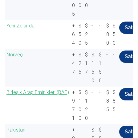
0
0
0
5
Yeni Zelanda
+
$
$
-
-
$
$
Satın 
6
5
2
8
5
4
0
5
0
0
Norveç
+
$
$
$
$
-
-
Satın 
4
2
1
1
1
7
5
7
5
5
0
0
Birleşik Arap Emirlikleri (BAE)
+
$
$
-
-
$
$
Satın 
9
1
1
8
8
7
0
2
5
5
1
0
0
Pakistan
+
-
-
$
$
-
-
Satın 