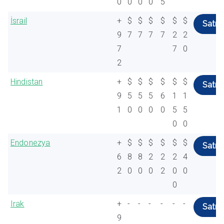
0
0
0
0
5
İsrail
+
$
$
$
$
$
$
Satın 
9
7
7
7
7
2
2
7
7
0
2
Hindistan
+
$
$
$
$
$
$
Satın 
9
5
5
5
6
1
1
1
0
0
0
0
5
5
0
0
Endonezya
+
$
$
$
$
$
$
Satın 
6
8
8
2
2
2
4
2
0
0
0
2
0
0
0
Irak
+
-
-
-
-
-
-
Satın 
9