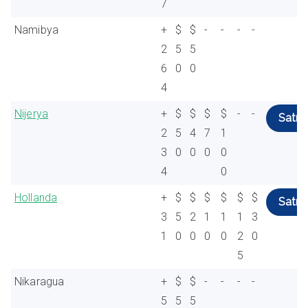
7
Namibya
+
$
$
-
-
-
-
2
5
5
6
0
0
4
Nijerya
+
$
$
$
$
-
-
Satın 
2
5
4
7
1
3
0
0
0
0
4
0
Hollanda
+
$
$
$
$
$
$
Satın 
3
5
2
1
1
1
3
1
0
0
0
0
2
0
5
Nikaragua
+
$
$
-
-
-
-
5
5
5