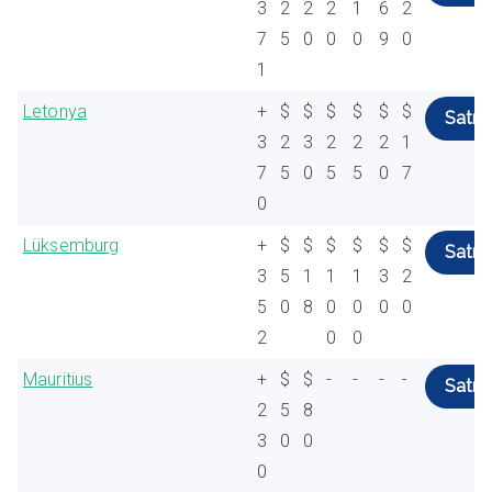
3
2
2
2
1
6
2
7
5
0
0
0
9
0
1
Letonya
+
$
$
$
$
$
$
Satın 
3
2
3
2
2
2
1
7
5
0
5
5
0
7
0
Lüksemburg
+
$
$
$
$
$
$
Satın 
3
5
1
1
1
3
2
5
0
8
0
0
0
0
2
0
0
Mauritius
+
$
$
-
-
-
-
Satın 
2
5
8
3
0
0
0