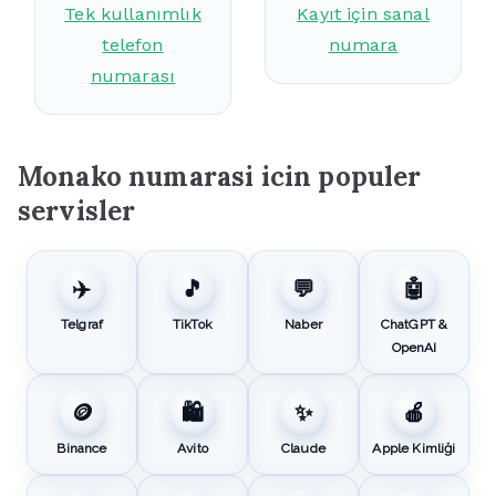
Tek kullanımlık
Kayıt için sanal
telefon
numara
numarası
Monako numarasi icin populer
servisler
✈️
🎵
💬
🤖
Telgraf
TikTok
Naber
ChatGPT &
OpenAI
🪙
🛍️
✨
🍎
Binance
Avito
Claude
Apple Kimliği