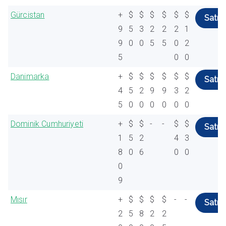
Gürcistan
+
$
$
$
$
$
$
Satın 
9
5
3
2
2
2
1
9
0
0
5
5
0
2
5
0
0
Danimarka
+
$
$
$
$
$
$
Satın 
4
5
2
9
9
3
2
5
0
0
0
0
0
0
Dominik Cumhuriyeti
+
$
$
-
-
$
$
Satın 
1
5
2
4
3
8
0
6
0
0
0
9
Mısır
+
$
$
$
$
-
-
Satın 
2
5
8
2
2