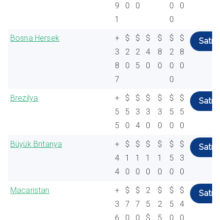
9
0
0
0
0
1
0
Bosna Hersek
+
$
$
$
$
$
$
Satın 
3
2
2
4
8
2
8
8
0
5
0
0
0
0
7
0
Brezilya
+
$
$
$
$
$
$
Satın 
5
5
3
3
3
5
5
5
0
4
0
0
0
0
Büyük Britanya
+
$
$
$
$
$
$
Satın 
4
1
1
1
1
5
3
4
0
0
0
0
0
0
Macaristan
+
$
$
2
$
$
$
Satın 
3
7
7
5
2
5
4
6
0
0
$
5
0
0