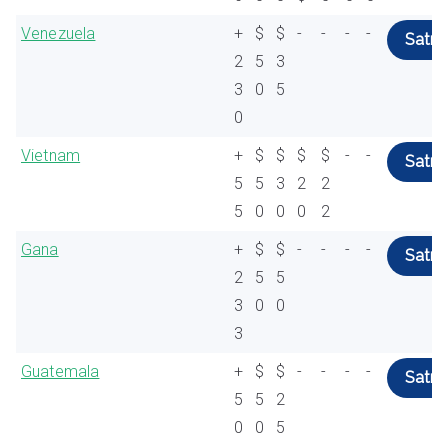
Venezuela
+
$
$
-
-
-
-
Satın 
2
5
3
3
0
5
0
Vietnam
+
$
$
$
$
-
-
Satın 
5
5
3
2
2
5
0
0
0
2
Gana
+
$
$
-
-
-
-
Satın 
2
5
5
3
0
0
3
Guatemala
+
$
$
-
-
-
-
Satın 
5
5
2
0
0
5