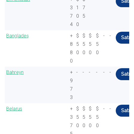
Satın 
3
1
7
7
0
5
4
0
Bangladeş
+
$
$
$
$
-
-
Satın 
8
5
5
5
5
8
0
0
0
0
0
Bahreyn
+
-
-
-
-
-
-
Satın 
9
7
3
Belarus
+
$
$
$
$
-
-
Satın 
3
5
5
5
5
7
0
0
0
0
5