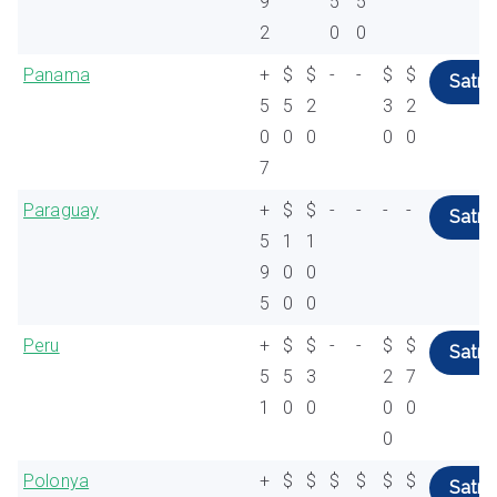
9
5
5
2
0
0
Panama
+
$
$
-
-
$
$
Satın 
5
5
2
3
2
0
0
0
0
0
7
Paraguay
+
$
$
-
-
-
-
Satın 
5
1
1
9
0
0
5
0
0
Peru
+
$
$
-
-
$
$
Satın 
5
5
3
2
7
1
0
0
0
0
0
Polonya
+
$
$
$
$
$
$
Satın 