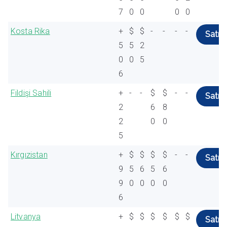
7
0
0
0
0
Kosta Rika
+
$
$
-
-
-
-
Satın 
5
5
2
0
0
5
6
Fildişi Sahili
+
-
-
$
$
-
-
Satın 
2
6
8
2
0
0
5
Kırgızistan
+
$
$
$
$
-
-
Satın 
9
5
6
5
6
9
0
0
0
0
6
Litvanya
+
$
$
$
$
$
$
Satın 