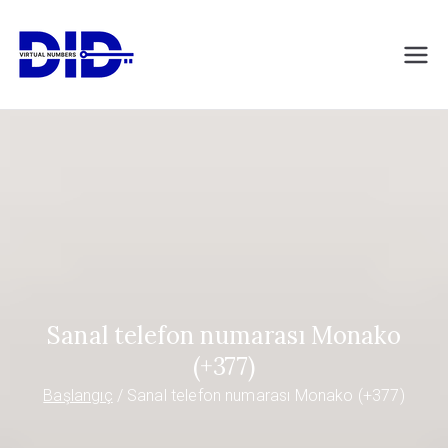
İçeriğe
geç
DIDVirtualNumb
Sanal telefon numaraları
ers.com
Sanal telefon numarası Monako
(+377)
Başlangıç
Sanal telefon numarası Monako (+377)