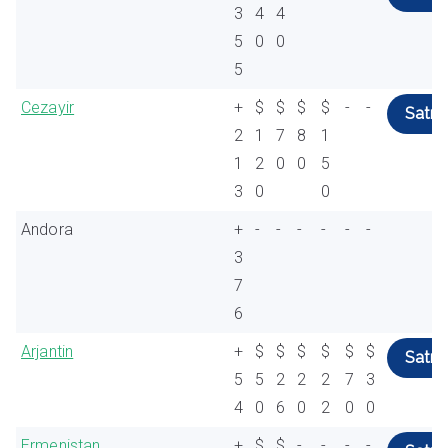
3
4
4
5
0
0
5
Cezayir
+
$
$
$
$
-
-
Satın 
2
1
7
8
1
1
2
0
0
5
3
0
0
Andora
+
-
-
-
-
-
-
3
7
6
Arjantin
+
$
$
$
$
$
$
Satın 
5
5
2
2
2
7
3
4
0
6
0
2
0
0
Ermenistan
+
$
$
-
-
-
-