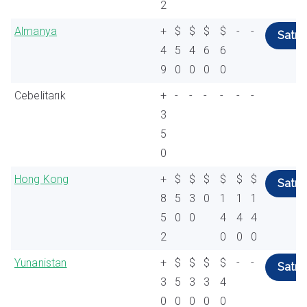
2
Almanya
+
$
$
$
$
-
-
Satın 
4
5
4
6
6
9
0
0
0
0
Cebelitarık
+
-
-
-
-
-
-
3
5
0
Hong Kong
+
$
$
$
$
$
$
Satın 
8
5
3
0
1
1
1
5
0
0
4
4
4
2
0
0
0
Yunanistan
+
$
$
$
$
-
-
Satın 
3
5
3
3
4
0
0
0
0
0