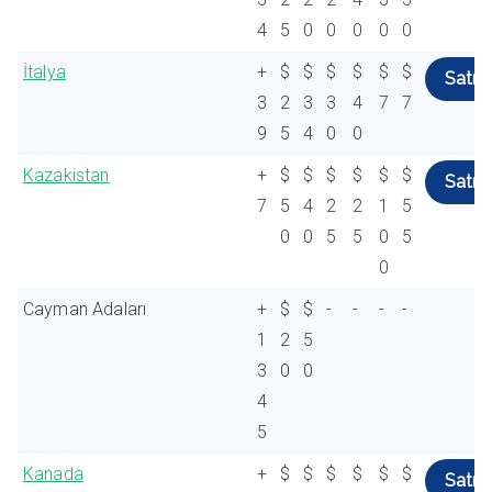
4
5
0
0
0
0
0
İtalya
+
$
$
$
$
$
$
Satın 
3
2
3
3
4
7
7
9
5
4
0
0
Kazakistan
+
$
$
$
$
$
$
Satın 
7
5
4
2
2
1
5
0
0
5
5
0
5
0
Cayman Adaları
+
$
$
-
-
-
-
1
2
5
3
0
0
4
5
Kanada
+
$
$
$
$
$
$
Satın 