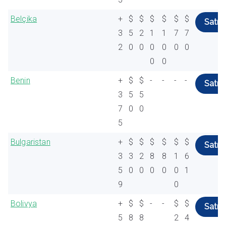
Belçika
+
$
$
$
$
$
$
Satın 
3
5
2
1
1
7
7
2
0
0
0
0
0
0
0
0
Benin
+
$
$
-
-
-
-
Satın 
3
5
5
7
0
0
5
Bulgaristan
+
$
$
$
$
$
$
Satın 
3
3
2
8
8
1
6
5
0
0
0
0
0
1
9
0
Bolivya
+
$
$
-
-
$
$
Satın 
5
8
8
2
4