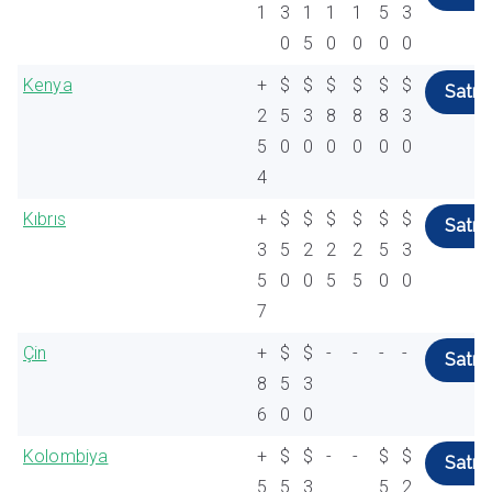
1
3
1
1
1
5
3
0
5
0
0
0
0
Kenya
+
$
$
$
$
$
$
Satın 
2
5
3
8
8
8
3
5
0
0
0
0
0
0
4
Kıbrıs
+
$
$
$
$
$
$
Satın 
3
5
2
2
2
5
3
5
0
0
5
5
0
0
7
Çin
+
$
$
-
-
-
-
Satın 
8
5
3
6
0
0
Kolombiya
+
$
$
-
-
$
$
Satın 
5
5
3
5
2