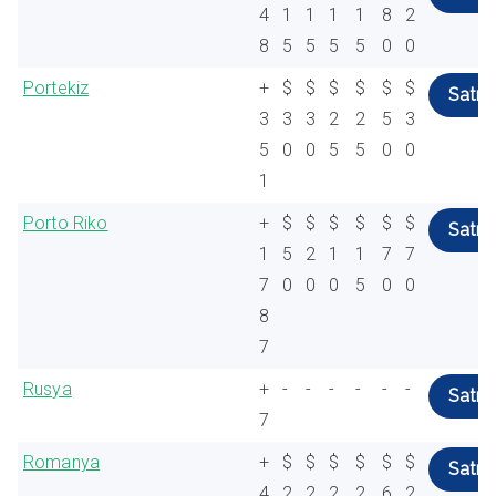
4
1
1
1
1
8
2
8
5
5
5
5
0
0
Portekiz
+
$
$
$
$
$
$
Satın 
3
3
3
2
2
5
3
5
0
0
5
5
0
0
1
Porto Riko
+
$
$
$
$
$
$
Satın 
1
5
2
1
1
7
7
7
0
0
0
5
0
0
8
7
Rusya
+
-
-
-
-
-
-
Satın 
7
Romanya
+
$
$
$
$
$
$
Satın 
4
2
2
2
2
6
2