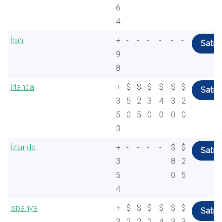
6
4
İran
+
-
-
-
-
-
-
Satın 
9
8
İrlanda
+
$
$
$
$
$
$
Satın 
3
5
2
3
4
3
2
5
0
5
0
0
0
0
3
İzlanda
+
-
-
-
-
$
$
Satın 
3
8
2
5
0
5
4
ispanya
+
$
$
$
$
$
$
Satın 
3
2
2
2
4
3
3