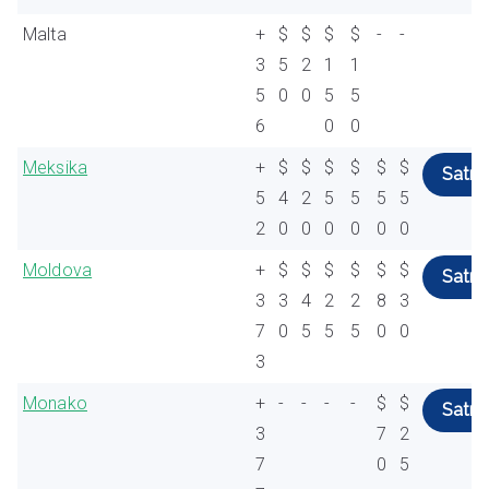
Malta
+
$
$
$
$
-
-
3
5
2
1
1
5
0
0
5
5
6
0
0
Meksika
+
$
$
$
$
$
$
Satın 
5
4
2
5
5
5
5
2
0
0
0
0
0
0
Moldova
+
$
$
$
$
$
$
Satın 
3
3
4
2
2
8
3
7
0
5
5
5
0
0
3
Monako
+
-
-
-
-
$
$
Satın 
3
7
2
7
0
5