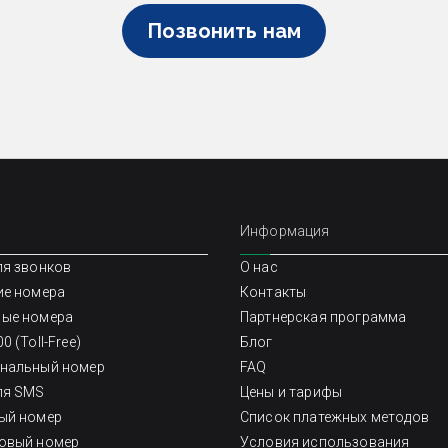
Позвонить нам
Информация
ля звонков
О нас
ие номера
Контакты
ые номера
Партнерская программа
0 (Toll-Free)
Блог
нальный номер
FAQ
ля SMS
Цены и тарифы
ый номер
Список платежных методов
овый номер
Условия использования