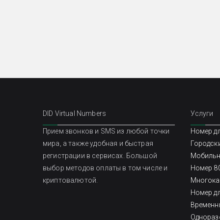
DID Virtual Numbers
Услуги
Прием звонков и SMS из любой точки
Номер д
мира, а также удобная и быстрая
Городск
регистрации в сервисах. Большой
Мобильн
выбор методов оплаты в том числе и
Номер 80
криптовалютой.
Многока
Номер д
Временн
Однораз