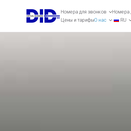
Перейти
Номера для звонков
Номера 
к
DIDVirtualN
Виртуальные номера телефоно
Цены и тарифы
О нас
RU
содержимому