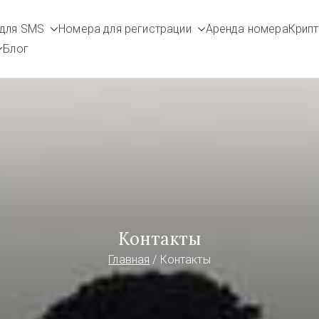
для SMS
Номера для регистрации
Аренда номера
Крип
umbers.com
в
Блог
Контакты
Главная
Контакты