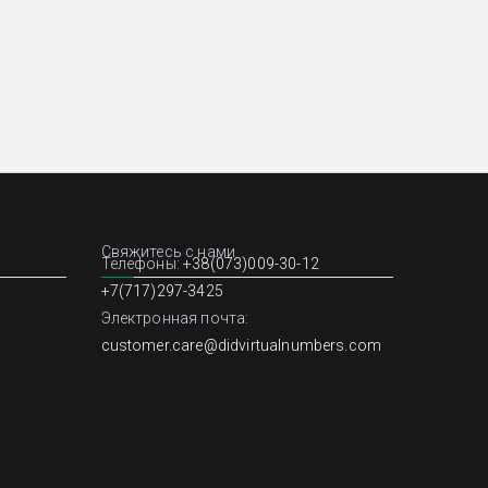
Свяжитесь с нами
Телефоны:
+38(073)009-30-12
+7(717)297-3425
Электронная почта:
customer.care@didvirtualnumbers.com