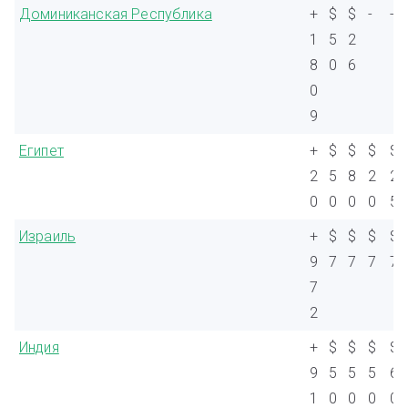
Доминиканская Республика
+
$
$
-
-
1
5
2
8
0
6
0
9
Египет
+
$
$
$
$
2
5
8
2
2
0
0
0
0
5
Израиль
+
$
$
$
$
9
7
7
7
7
7
2
Индия
+
$
$
$
$
9
5
5
5
6
1
0
0
0
0