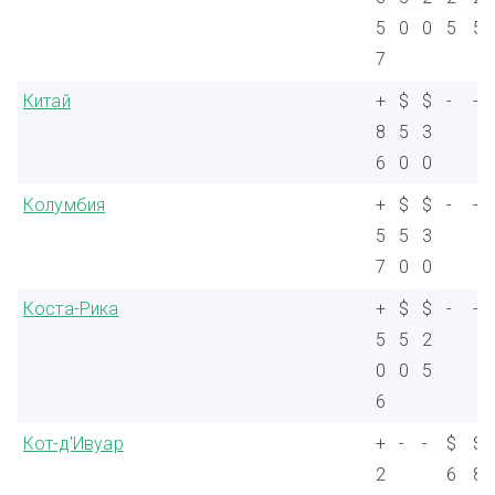
5
0
0
5
5
7
Китай
+
$
$
-
-
8
5
3
6
0
0
Колумбия
+
$
$
-
-
5
5
3
7
0
0
Коста-Рика
+
$
$
-
-
5
5
2
0
0
5
6
Кот-д'Ивуар
+
-
-
$
$
2
6
8