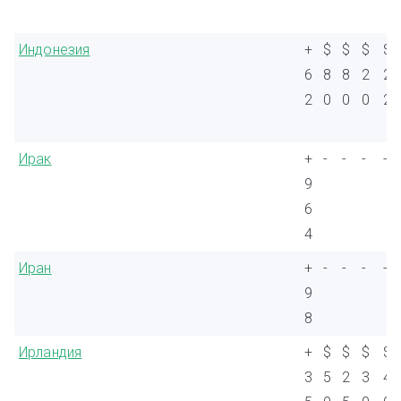
Индонезия
+
$
$
$
$
6
8
8
2
2
2
0
0
0
2
Ирак
+
-
-
-
-
9
6
4
Иран
+
-
-
-
-
9
8
Ирландия
+
$
$
$
$
3
5
2
3
4