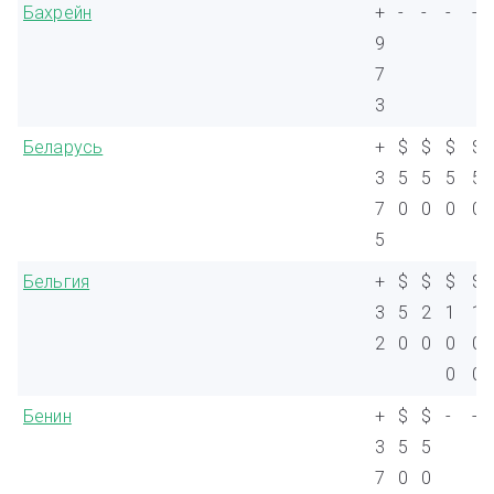
Бахрейн
+
-
-
-
-
9
7
3
Беларусь
+
$
$
$
$
3
5
5
5
5
7
0
0
0
0
5
Бельгия
+
$
$
$
$
3
5
2
1
1
2
0
0
0
0
0
0
Бенин
+
$
$
-
-
3
5
5
7
0
0