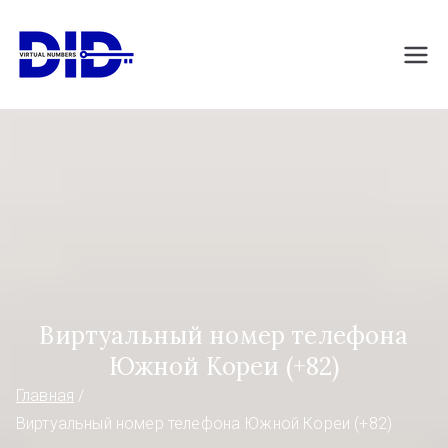
Перейти
к
DIDVirtualNumb
Виртуальные номера телефонов
содержимому
ers.com
Виртуальный номер телефона
Южной Кореи (+82)
Главная
Виртуальный номер телефона Южной Кореи (+82)