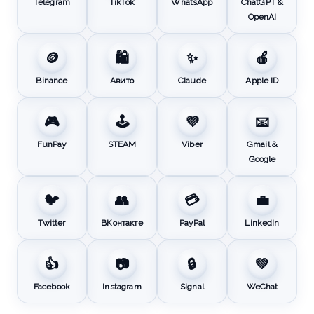
Telegram
TikTok
WhatsApp
ChatGPT &
OpenAI
🪙
🛍️
✨
🍎
Binance
Авито
Claude
Apple ID
🎮
🕹️
💜
📧
FunPay
STEAM
Viber
Gmail &
Google
🐦
👥
💳
💼
Twitter
ВКонтакте
PayPal
LinkedIn
👍
📷
🔒
💚
Facebook
Instagram
Signal
WeChat