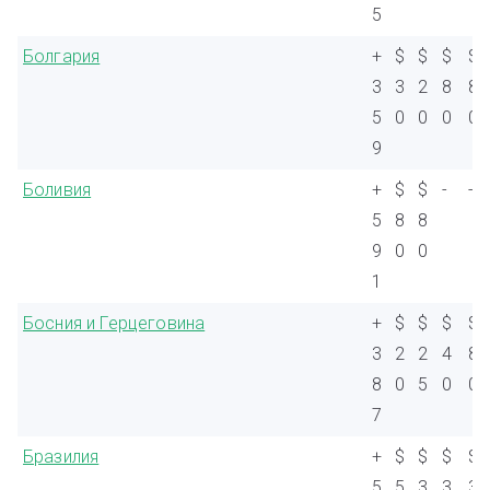
5
Болгария
+
$
$
$
$
3
3
2
8
8
5
0
0
0
0
9
Боливия
+
$
$
-
-
5
8
8
9
0
0
1
Босния и Герцеговина
+
$
$
$
$
3
2
2
4
8
8
0
5
0
0
7
Бразилия
+
$
$
$
$
5
5
3
3
3