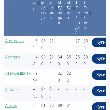
о
ic
ic
M
M
ll-
ll-
д
e/
e/
S/
S/
Fr
Fr
по
ме
по
ме
ee
ee
дк
с
дк
с
/
/
л
л
по
ме
дк
с
л
Австралия
+6
$3
$1
-
-
$7
$3
Купить
1
0
5
0
0
Австрия
+4
$3
$1
$4
$5
$5
$3
Купить
3
0
0
0
0
0
0
Азербайджан
+9
-
-
$2
$2
-
-
Купить
94
0
2
Албания
+3
$4
$4
-
-
-
-
Купить
55
0
0
Алжир
+2
$1
$7
$8
$1
-
-
Купить