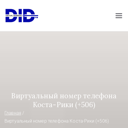
Перейти
к
DIDVirtualNumb
Виртуальные номера телефонов
содержимому
ers.com
Виртуальный номер телефона
Коста-Рики (+506)
Главная
Виртуальный номер телефона Коста-Рики (+506)