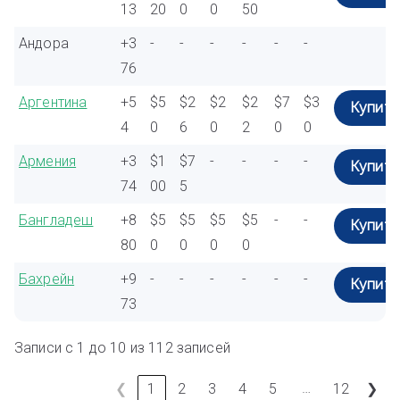
13
20
0
0
50
Андора
+3
-
-
-
-
-
-
76
Аргентина
+5
$5
$2
$2
$2
$7
$3
Купить
4
0
6
0
2
0
0
Армения
+3
$1
$7
-
-
-
-
Купить
74
00
5
Бангладеш
+8
$5
$5
$5
$5
-
-
Купить
80
0
0
0
0
Бахрейн
+9
-
-
-
-
-
-
Купить
73
Записи с 1 до 10 из 112 записей
…
❮
1
2
3
4
5
12
❯