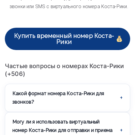
звонки или SMS с виртуального номера Коста-Рики.
Купить временный номер Коста-
Рики
Частые вопросы о номерах Коста-Рики
(+506)
Какой формат номера Коста-Рики для
звонков?
Формат номера Коста-Рики для звонков выглядит
Могу ли я использовать виртуальный
так: +506 XXX XXX XXX. В личном кабинете вы
сможете выбрать номер из списка имеющихся.
номер Коста-Рики для отправки и приема