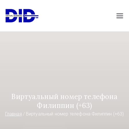
Перейти
к
DIDVirtualNumb
Виртуальные номера телефонов
содержимому
ers.com
Виртуальный номер телефона
Филиппин (+63)
Главная
Виртуальный номер телефона Филиппин (+63)