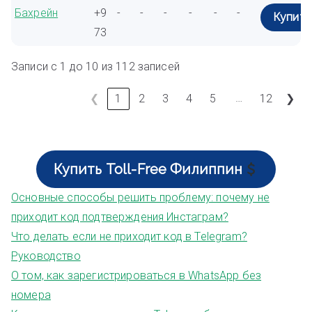
Бахрейн
+9
-
-
-
-
-
-
Купить
73
Записи с 1 до 10 из 112 записей
…
❮
1
2
3
4
5
12
❯
Купить Toll-Free Филиппин
Основные способы решить проблему: почему не
приходит код подтверждения Инстаграм?
Что делать если не приходит код в Telegram?
Руководство
О том, как зарегистрироваться в WhatsApp без
номера