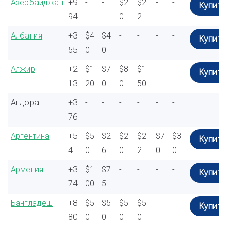
Азербайджан
+9
-
-
$2
$2
-
-
Купить
94
0
2
Албания
+3
$4
$4
-
-
-
-
Купить
55
0
0
Алжир
+2
$1
$7
$8
$1
-
-
Купить
13
20
0
0
50
Андора
+3
-
-
-
-
-
-
76
Аргентина
+5
$5
$2
$2
$2
$7
$3
Купить
4
0
6
0
2
0
0
Армения
+3
$1
$7
-
-
-
-
Купить
74
00
5
Бангладеш
+8
$5
$5
$5
$5
-
-
Купить
80
0
0
0
0