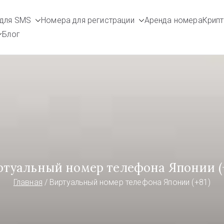
для SMS
Номера для регистрации
Аренда номера
Крип
umbers.com
в
Блог
ртуальный номер телефона Японии (+
Главная
Виртуальный номер телефона Японии (+81)