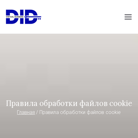
Перейти
к
DIDVirtualNumb
Виртуальные номера телефонов
содержимому
ers.com
Правила обработки файлов cookie
Главная
Правила обработки файлов cookie