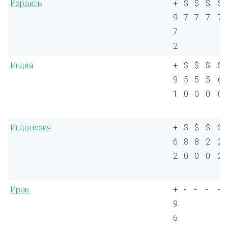
Израиль
+
$
$
$
$
9
7
7
7
7
7
2
Индия
+
$
$
$
$
9
5
5
5
6
1
0
0
0
0
Индонезия
+
$
$
$
$
6
8
8
2
2
2
0
0
0
2
Ирак
+
-
-
-
-
9
6