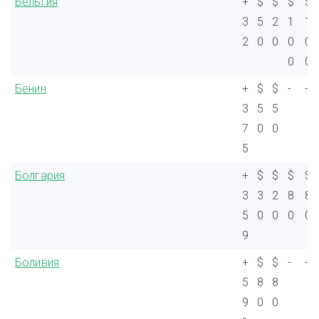
Бельгия
+
$
$
$
$
3
5
2
1
1
2
0
0
0
0
0
0
Бенин
+
$
$
-
-
3
5
5
7
0
0
5
Болгария
+
$
$
$
$
3
3
2
8
8
5
0
0
0
0
9
Боливия
+
$
$
-
-
5
8
8
9
0
0