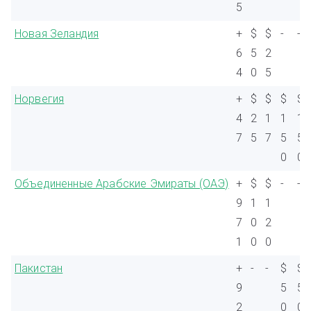
5
Новая Зеландия
+
$
$
-
-
6
5
2
4
0
5
Норвегия
+
$
$
$
$
4
2
1
1
1
7
5
7
5
5
0
0
Объединенные Арабские Эмираты (ОАЭ)
+
$
$
-
-
9
1
1
7
0
2
1
0
0
Пакистан
+
-
-
$
$
9
5
5
2
0
0