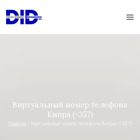
Перейти
к
DIDVirtualNumb
Виртуальные номера телефонов
содержимому
ers.com
Виртуальный номер телефона
Кипра (+357)
Главная
Виртуальный номер телефона Кипра (+357)