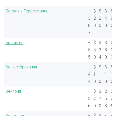
1
Босния и Герцеговина
+
$
$
$
$
3
2
2
4
8
8
0
5
0
0
7
Бразилия
+
$
$
$
$
5
5
3
3
3
5
0
4
0
0
Великобритания
+
$
$
$
$
4
1
1
1
1
4
0
0
0
0
Венгрия
+
$
$
2
$
3
7
7
5
2
6
0
0
$
5
Венесуэла
+
$
$
-
-