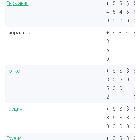
Германия
+
$
$
$
$
4
5
4
6
6
9
0
0
0
0
Гибралтар
+
-
-
-
-
3
5
0
Гонконг
+
$
$
$
$
8
5
3
0
1
5
0
0
4
2
0
Греция
+
$
$
$
$
3
5
3
3
4
0
0
0
0
0
Грузия
+
$
$
$
$