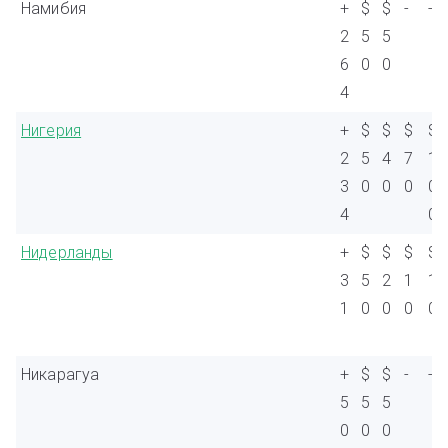
Намибия
+
$
$
-
-
2
5
5
6
0
0
4
Нигерия
+
$
$
$
$
2
5
4
7
1
3
0
0
0
0
4
0
Нидерланды
+
$
$
$
$
3
5
2
1
1
1
0
0
0
0
Никарагуа
+
$
$
-
-
5
5
5
0
0
0