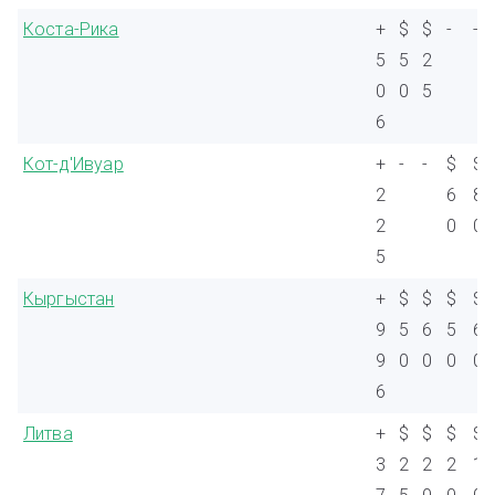
Коста-Рика
+
$
$
-
-
5
5
2
0
0
5
6
Кот-д'Ивуар
+
-
-
$
$
2
6
8
2
0
0
5
Кыргыстан
+
$
$
$
$
9
5
6
5
6
9
0
0
0
0
6
Литва
+
$
$
$
$
3
2
2
2
1