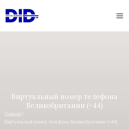
Перейти
к
DIDVirtualNumb
Виртуальные номера телефонов
содержимому
ers.com
Виртуальный номер телефона
Великобритании (+44)
Главная
Виртуальный номер телефона Великобритании (+44)