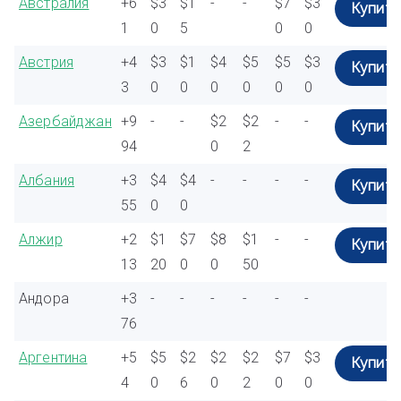
Австралия
+6
$3
$1
-
-
$7
$3
Купить
1
0
5
0
0
Австрия
+4
$3
$1
$4
$5
$5
$3
Купить
3
0
0
0
0
0
0
Азербайджан
+9
-
-
$2
$2
-
-
Купить
94
0
2
Албания
+3
$4
$4
-
-
-
-
Купить
55
0
0
Алжир
+2
$1
$7
$8
$1
-
-
Купить
13
20
0
0
50
Андора
+3
-
-
-
-
-
-
76
Аргентина
+5
$5
$2
$2
$2
$7
$3
Купить
4
0
6
0
2
0
0