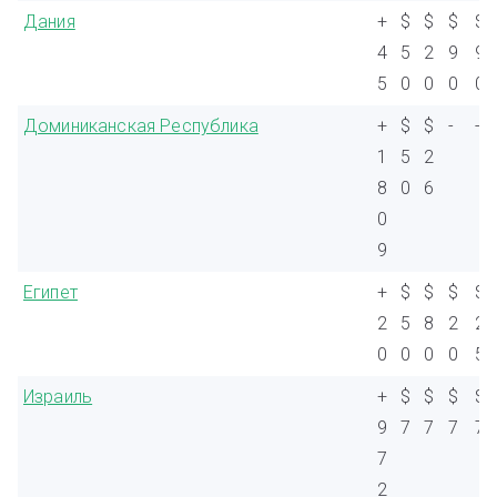
Дания
+
$
$
$
$
4
5
2
9
9
5
0
0
0
0
Доминиканская Республика
+
$
$
-
-
1
5
2
8
0
6
0
9
Египет
+
$
$
$
$
2
5
8
2
2
0
0
0
0
5
Израиль
+
$
$
$
$
9
7
7
7
7
7
2