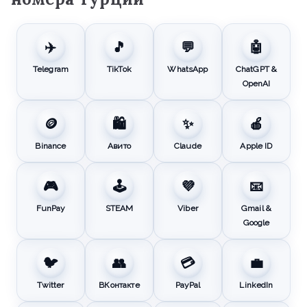
✈️
🎵
💬
🤖
Telegram
TikTok
WhatsApp
ChatGPT &
OpenAI
🪙
🛍️
✨
🍎
Binance
Авито
Claude
Apple ID
🎮
🕹️
💜
📧
FunPay
STEAM
Viber
Gmail &
Google
🐦
👥
💳
💼
Twitter
ВКонтакте
PayPal
LinkedIn