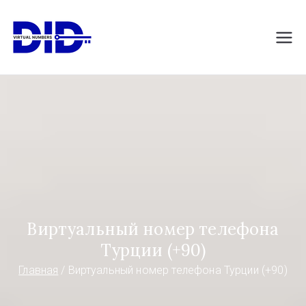
Перейти
к
DIDVirtualNumb
Виртуальные номера телефонов
содержимому
ers.com
Виртуальный номер телефона
Турции (+90)
Главная
Виртуальный номер телефона Турции (+90)