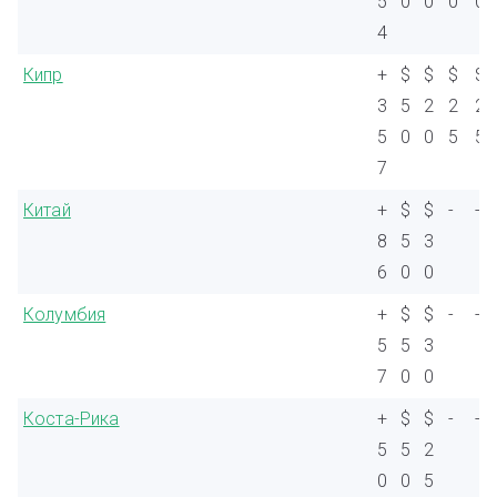
5
0
0
0
0
4
Кипр
+
$
$
$
$
3
5
2
2
2
5
0
0
5
5
7
Китай
+
$
$
-
-
8
5
3
6
0
0
Колумбия
+
$
$
-
-
5
5
3
7
0
0
Коста-Рика
+
$
$
-
-
5
5
2
0
0
5