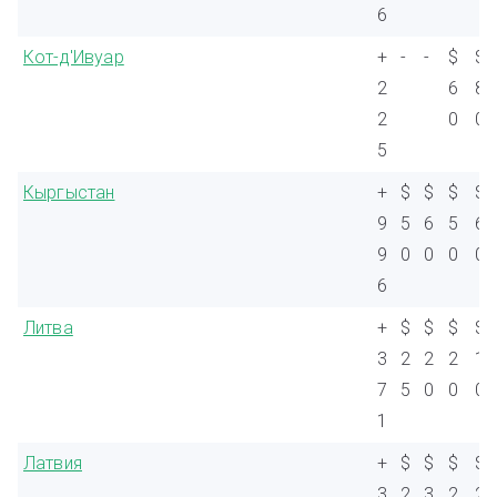
6
Кот-д'Ивуар
+
-
-
$
$
2
6
8
2
0
0
5
Кыргыстан
+
$
$
$
$
9
5
6
5
6
9
0
0
0
0
6
Литва
+
$
$
$
$
3
2
2
2
1
7
5
0
0
0
1
Латвия
+
$
$
$
$
3
2
3
2
2