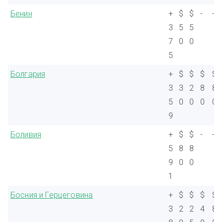
Бенин
+
$
$
-
-
3
5
5
7
0
0
5
Болгария
+
$
$
$
$
3
3
2
8
8
5
0
0
0
0
9
Боливия
+
$
$
-
-
5
8
8
9
0
0
1
Босния и Герцеговина
+
$
$
$
$
3
2
2
4
8