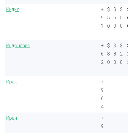
Индия
+
$
$
$
$
9
5
5
5
6
1
0
0
0
0
Индонезия
+
$
$
$
$
6
8
8
2
2
2
0
0
0
2
Ирак
+
-
-
-
-
9
6
4
Иран
+
-
-
-
-
9