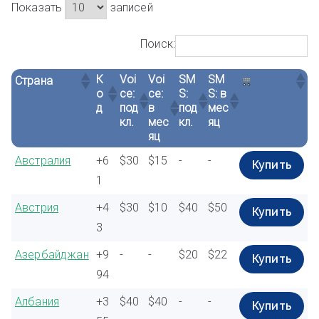
Показать
записей
Поиск:
К
Voi
Voi
SM
SM
Страна
о
ce:
ce:
S:
S: в
д
под
в
под
мес
кл.
мес
кл.
яц
яц
К
Voi
Voi
SM
SM
Страна
Австралия
+6
$30
$15
-
-
Купить
о
ce:
ce:
S:
S: в
1
д
под
в
под
мес
кл.
мес
кл.
яц
Австрия
+4
$30
$10
$40
$50
яц
Купить
3
Азербайджан
+9
-
-
$20
$22
Купить
94
Албания
+3
$40
$40
-
-
Купить