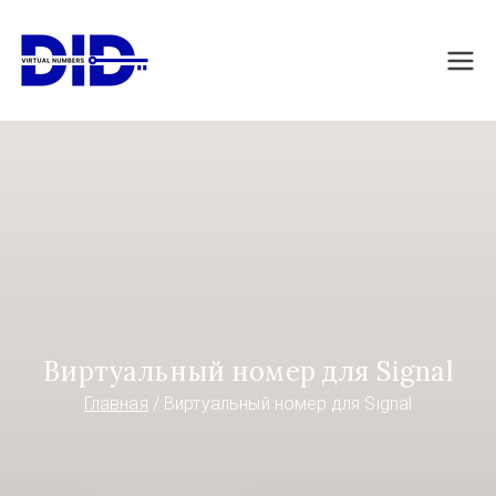
Перейти
к
DIDVirtualNumb
Виртуальные номера телефонов
содержимому
ers.com
Виртуальный номер для Signal
Главная
Виртуальный номер для Signal