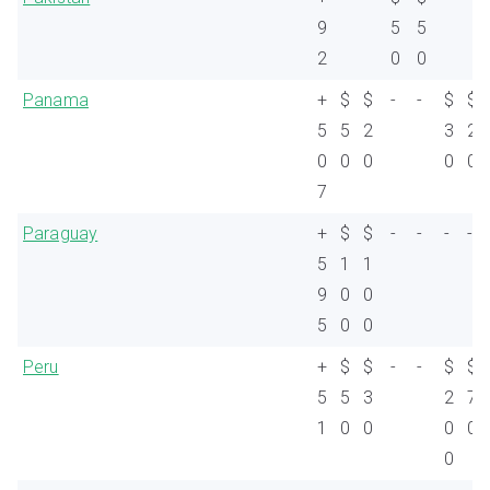
9
5
5
2
0
0
Panama
+
$
$
-
-
$
$
5
5
2
3
2
0
0
0
0
0
7
Paraguay
+
$
$
-
-
-
-
5
1
1
9
0
0
5
0
0
Peru
+
$
$
-
-
$
$
5
5
3
2
7
1
0
0
0
0
0