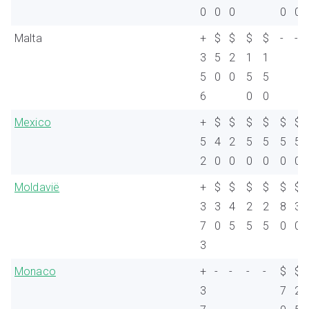
0
0
0
0
0
Malta
+
$
$
$
$
-
-
3
5
2
1
1
5
0
0
5
5
6
0
0
Mexico
+
$
$
$
$
$
$
5
4
2
5
5
5
5
2
0
0
0
0
0
0
Moldavië
+
$
$
$
$
$
$
3
3
4
2
2
8
3
7
0
5
5
5
0
0
3
Monaco
+
-
-
-
-
$
$
3
7
2