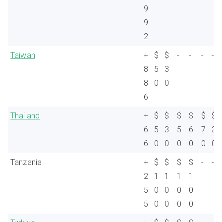
9
9
2
Taiwan
+
$
$
-
-
-
-
8
5
3
8
0
0
6
Thailand
+
$
$
$
$
$
$
6
5
3
5
6
7
3
6
0
0
0
0
0
0
Tanzania
+
$
$
$
$
-
-
2
1
1
1
1
5
0
0
0
0
5
0
0
0
0