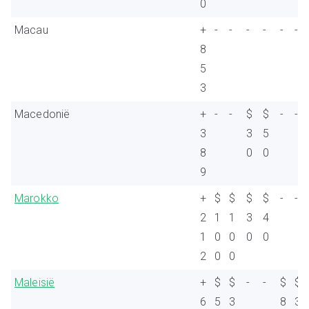
0
Macau
+
-
-
-
-
-
-
8
5
3
Macedonië
+
-
-
$
$
-
-
3
3
5
8
0
0
9
Marokko
+
$
$
$
$
-
-
2
1
1
3
4
1
0
0
0
0
2
0
0
Maleisië
+
$
$
-
-
$
$
6
5
3
8
3