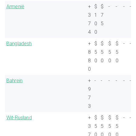
Armenië
+
$
$
-
-
-
-
3
1
7
7
0
5
4
0
Bangladesh
+
$
$
$
$
-
-
8
5
5
5
5
8
0
0
0
0
0
Bahrein
+
-
-
-
-
-
-
9
7
3
Wit-Rusland
+
$
$
$
$
-
-
3
5
5
5
5
7
0
0
0
0