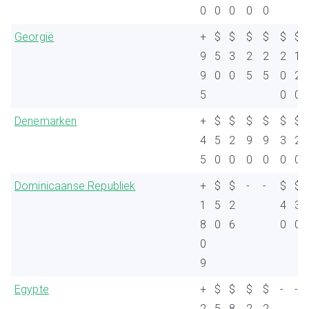
0
0
0
0
0
Georgië
+
$
$
$
$
$
$
9
5
3
2
2
2
1
9
0
0
5
5
0
2
5
0
0
Denemarken
+
$
$
$
$
$
$
4
5
2
9
9
3
2
5
0
0
0
0
0
0
Dominicaanse Republiek
+
$
$
-
-
$
$
1
5
2
4
3
8
0
6
0
0
0
9
Egypte
+
$
$
$
$
-
-
2
5
8
2
2