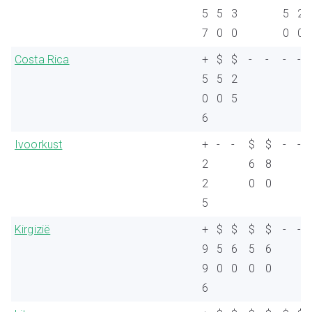
5
5
3
5
2
7
0
0
0
0
Costa Rica
+
$
$
-
-
-
-
5
5
2
0
0
5
6
Ivoorkust
+
-
-
$
$
-
-
2
6
8
2
0
0
5
Kirgizië
+
$
$
$
$
-
-
9
5
6
5
6
9
0
0
0
0
6