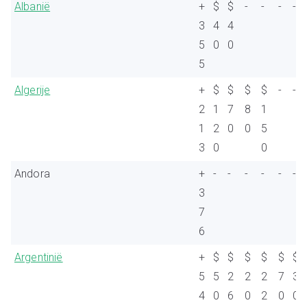
Albanië
+
$
$
-
-
-
-
3
4
4
5
0
0
5
Algerije
+
$
$
$
$
-
-
2
1
7
8
1
1
2
0
0
5
3
0
0
Andora
+
-
-
-
-
-
-
3
7
6
Argentinië
+
$
$
$
$
$
$
5
5
2
2
2
7
3
4
0
6
0
2
0
0