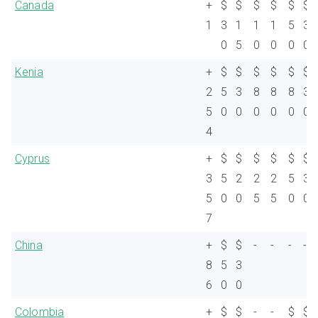
Canada
+
$
$
$
$
$
$
1
3
1
1
1
5
3
0
5
0
0
0
0
Kenia
+
$
$
$
$
$
$
2
5
3
8
8
8
3
5
0
0
0
0
0
0
4
Cyprus
+
$
$
$
$
$
$
3
5
2
2
2
5
3
5
0
0
5
5
0
0
7
China
+
$
$
-
-
-
-
8
5
3
6
0
0
Colombia
+
$
$
-
-
$
$