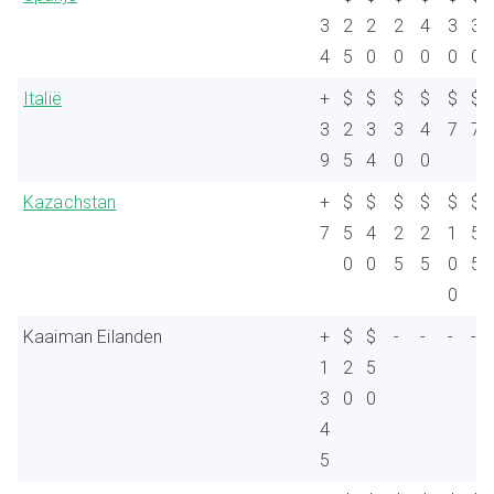
3
2
2
2
4
3
3
4
5
0
0
0
0
0
Italië
+
$
$
$
$
$
$
3
2
3
3
4
7
7
9
5
4
0
0
Kazachstan
+
$
$
$
$
$
$
7
5
4
2
2
1
5
0
0
5
5
0
5
0
Kaaiman Eilanden
+
$
$
-
-
-
-
1
2
5
3
0
0
4
5