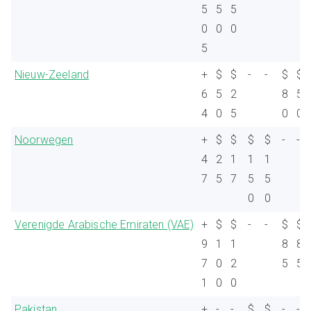
5
5
5
0
0
0
5
Nieuw-Zeeland
+
$
$
-
-
$
$
6
5
2
8
5
4
0
5
0
0
Noorwegen
+
$
$
$
$
-
-
4
2
1
1
1
7
5
7
5
5
0
0
Verenigde Arabische Emiraten (VAE)
+
$
$
-
-
$
$
9
1
1
8
8
7
0
2
5
5
1
0
0
Pakistan
+
-
-
$
$
-
-