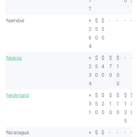
7
0
5
7
Namibië
+
$
$
-
-
-
-
2
5
5
6
0
0
4
Nigeria
+
$
$
$
$
-
-
2
5
4
7
1
3
0
0
0
0
4
0
Nederland
+
$
$
$
$
$
$
3
5
2
1
1
1
3
1
0
0
0
0
2
0
5
Nicaragua
+
$
$
-
-
-
-