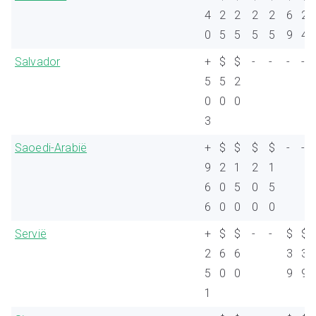
4
2
2
2
2
6
2
0
5
5
5
5
9
4
Salvador
+
$
$
-
-
-
-
5
5
2
0
0
0
3
Saoedi-Arabië
+
$
$
$
$
-
-
9
2
1
2
1
6
0
5
0
5
6
0
0
0
0
Servië
+
$
$
-
-
$
$
2
6
6
3
3
5
0
0
9
9
1