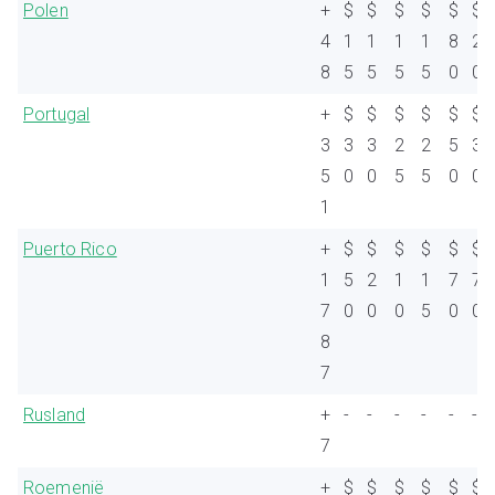
Polen
+
$
$
$
$
$
$
4
1
1
1
1
8
2
8
5
5
5
5
0
0
Portugal
+
$
$
$
$
$
$
3
3
3
2
2
5
3
5
0
0
5
5
0
0
1
Puerto Rico
+
$
$
$
$
$
$
1
5
2
1
1
7
7
7
0
0
0
5
0
0
8
7
Rusland
+
-
-
-
-
-
-
7
Roemenië
+
$
$
$
$
$
$