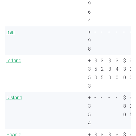
9
6
4
Iran
+
-
-
-
-
-
-
9
8
Ierland
+
$
$
$
$
$
$
3
5
2
3
4
3
2
5
0
5
0
0
0
0
3
IJsland
+
-
-
-
-
$
$
3
8
2
5
0
5
4
Spanje
+
$
$
$
$
$
$