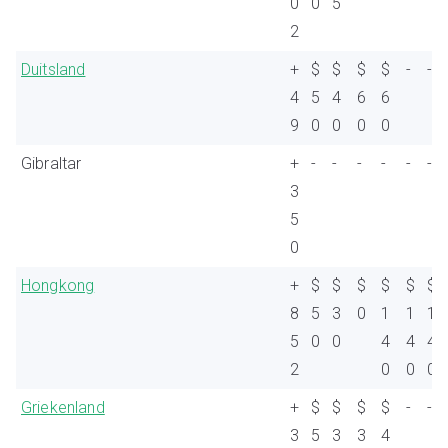
0
0
5
2
Duitsland
+
$
$
$
$
-
-
4
5
4
6
6
9
0
0
0
0
Gibraltar
+
-
-
-
-
-
-
3
5
0
Hongkong
+
$
$
$
$
$
$
8
5
3
0
1
1
1
5
0
0
4
4
4
2
0
0
0
Griekenland
+
$
$
$
$
-
-
3
5
3
3
4