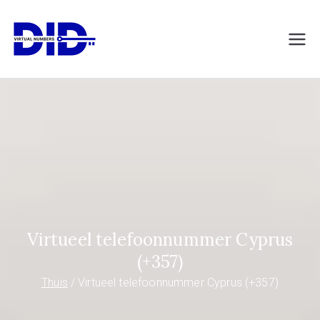
Naar
de
DIDVirtualNumb
Virtuele telefoonnummers
inhoud
springen
ers.com
Virtueel telefoonnummer Cyprus
(+357)
Thuis
Virtueel telefoonnummer Cyprus (+357)