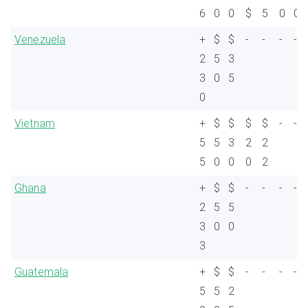
6
0
0
$
5
0
0
Venezuela
+
$
$
-
-
-
-
2
5
3
3
0
5
0
Vietnam
+
$
$
$
$
-
-
5
5
3
2
2
5
0
0
0
2
Ghana
+
$
$
-
-
-
-
2
5
5
3
0
0
3
Guatemala
+
$
$
-
-
-
-
5
5
2