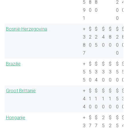
5
8
8
2
4
9
0
0
0
0
1
0
Bosnië-Herzegovina
+
$
$
$
$
$
$
3
2
2
4
8
2
8
8
0
5
0
0
0
0
7
0
Brazilië
+
$
$
$
$
$
$
5
5
3
3
3
5
5
5
0
4
0
0
0
0
Groot Brittanië
+
$
$
$
$
$
$
4
1
1
1
1
5
3
4
0
0
0
0
0
0
Hongarije
+
$
$
2
$
$
$
3
7
7
5
2
5
4