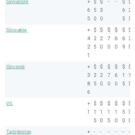
Singapore
+
$
$
-
-
$
$
6
5
3
6
2
5
0
0
5
5
Slowakije
+
$
$
$
$
$
$
4
2
2
7
6
6
2
2
5
0
0
0
9
0
1
Slovenië
+
$
$
$
$
$
$
3
2
2
7
6
1
1
8
5
0
0
0
5
5
6
VS
+
$
$
$
$
$
$
1
1
1
1
1
5
3
5
0
5
0
0
0
Tadzjikistan
+
-
-
-
-
-
-