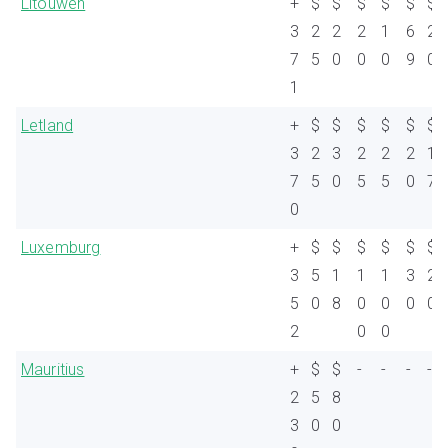
Litouwen
+
$
$
$
$
$
$
3
2
2
2
1
6
2
7
5
0
0
0
9
0
1
Letland
+
$
$
$
$
$
$
3
2
3
2
2
2
1
7
5
0
5
5
0
7
0
Luxemburg
+
$
$
$
$
$
$
3
5
1
1
1
3
2
5
0
8
0
0
0
0
2
0
0
Mauritius
+
$
$
-
-
-
-
2
5
8
3
0
0