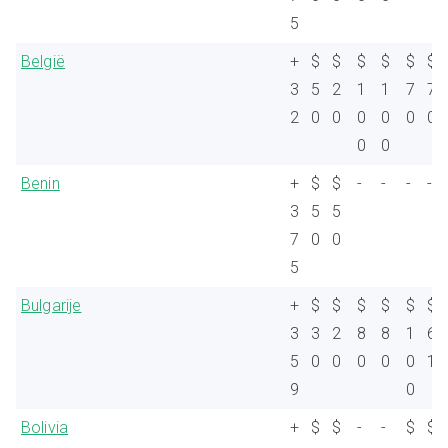
5
België
+
$
$
$
$
$
$
3
5
2
1
1
7
7
2
0
0
0
0
0
0
0
0
Benin
+
$
$
-
-
-
-
3
5
5
7
0
0
5
Bulgarije
+
$
$
$
$
$
$
3
3
2
8
8
1
6
5
0
0
0
0
0
1
9
0
Bolivia
+
$
$
-
-
$
$