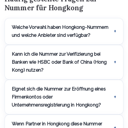
Nummer für Hongkong
Welche Vorwahl haben Hongkong-Nummern
und welche Anbieter sind verfügbar?
Hongkong-Nummern beginnen mit +852. Die
Kann ich die Nummer zur Verifizierung bei
wichtigsten Anbieter sind CSL, SmarTone und China
Mobile Hong Kong, und bei Diensten, die an einen
Banken wie HSBC oder Bank of China (Hong
bestimmten Anbieter gebunden sind, können Sie bei
Kong) nutzen?
der Bestellung angeben, welchen Sie benötigen.
Ja, Banken in Hongkong senden einen SMS-Code an
Eignet sich die Nummer zur Eröffnung eines
jede aktive +852-Nummer beim Online-Banking-Login
oder bei der Transaktionsbestätigung — die Bank
Firmenkontos oder
unterscheidet nicht nach der Herkunft der Nummer.
Unternehmensregistrierung in Hongkong?
Ja — Hongkong ist eines der weltweit führenden
Wenn Partner in Hongkong diese Nummer
Finanzzentren, und eine lokale Nummer wird oft bei