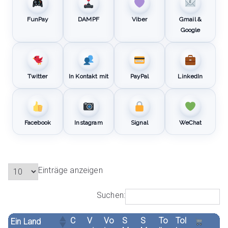
FunPay
DAMPF
Viber
Gmail &
Google
Twitter
In Kontakt mit
PayPal
LinkedIn
Facebook
Instagram
Signal
WeChat
Einträge anzeigen
Suchen:
C
V
Vo
S
S
To
Tol
Ein Land