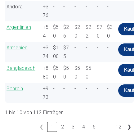
Andora
+3
-
-
-
-
-
-
76
Argentinien
+5
$5
$2
$2
$2
$7
$3
Kaufe
4
0
6
0
2
0
0
Armenien
+3
$1
$7
-
-
-
-
Kaufe
74
00
5
Bangladesch
+8
$5
$5
$5
$5
-
-
Kaufe
80
0
0
0
0
Bahrain
+9
-
-
-
-
-
-
Kaufe
73
1 bis 10 von 112 Einträgen
...
❮
1
2
3
4
5
12
❯