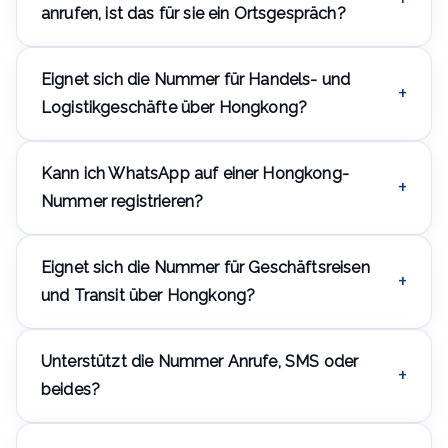
der Eröffnung eines Bankkontos oder der
anrufen, ist das für sie ein Ortsgespräch?
Unternehmensregistrierung verlangt.
Ja, für einen Anrufer aus Hongkong ist es ein
Eignet sich die Nummer für Handels- und
gewöhnliches Inlandsgespräch zu einer +852-Nummer
zum lokalen Tarif, kein internationales.
Logistikgeschäfte über Hongkong?
Ja — Hongkong ist ein zentraler Knotenpunkt für
Kann ich WhatsApp auf einer Hongkong-
internationalen Handel und Logistik zwischen Asien
und der übrigen Welt, und eine lokale Nummer ist
Nummer registrieren?
nützlich für Kontakte mit Partnern und Maklern.
Ja, die Nummer unterstützt die WhatsApp-
Eignet sich die Nummer für Geschäftsreisen
Registrierung und andere Messenger.
und Transit über Hongkong?
Ja, die Nummer kann für die Kommunikation während
Unterstützt die Nummer Anrufe, SMS oder
Geschäftsreisen genutzt werden — Hongkong ist ein
beliebtes Transit- und Geschäftsziel.
beides?
Beide Optionen sind verfügbar — Sie können eine reine