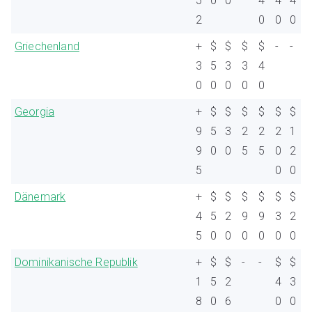
5
0
0
4
4
4
2
0
0
0
Griechenland
+
$
$
$
$
-
-
3
5
3
3
4
0
0
0
0
0
Georgia
+
$
$
$
$
$
$
9
5
3
2
2
2
1
9
0
0
5
5
0
2
5
0
0
Dänemark
+
$
$
$
$
$
$
4
5
2
9
9
3
2
5
0
0
0
0
0
0
Dominikanische Republik
+
$
$
-
-
$
$
1
5
2
4
3
8
0
6
0
0