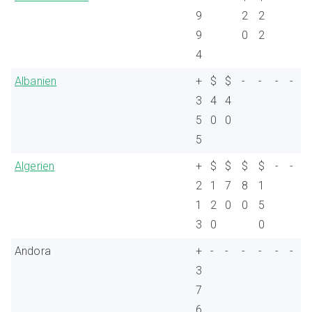
9
2
2
9
0
2
4
Albanien
+
$
$
-
-
-
-
3
4
4
5
0
0
5
Algerien
+
$
$
$
$
-
-
2
1
7
8
1
1
2
0
0
5
3
0
0
Andora
+
-
-
-
-
-
-
3
7
6