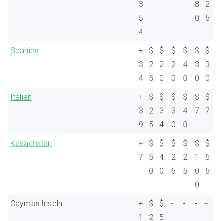
3
8
2
5
0
5
4
Spanien
+
$
$
$
$
$
$
3
2
2
2
4
3
3
4
5
0
0
0
0
0
Italien
+
$
$
$
$
$
$
3
2
3
3
4
7
7
9
5
4
0
0
Kasachstan
+
$
$
$
$
$
$
7
5
4
2
2
1
5
0
0
5
5
0
5
0
Cayman Inseln
+
$
$
-
-
-
-
1
2
5