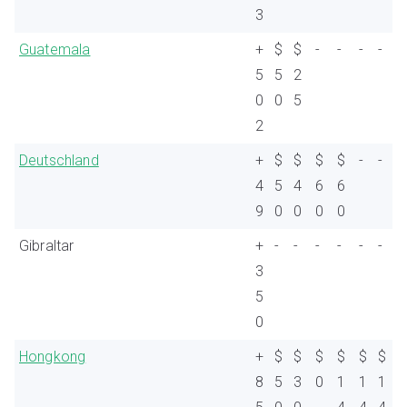
3
Guatemala
+
$
$
-
-
-
-
5
5
2
0
0
5
2
Deutschland
+
$
$
$
$
-
-
4
5
4
6
6
9
0
0
0
0
Gibraltar
+
-
-
-
-
-
-
3
5
0
Hongkong
+
$
$
$
$
$
$
8
5
3
0
1
1
1