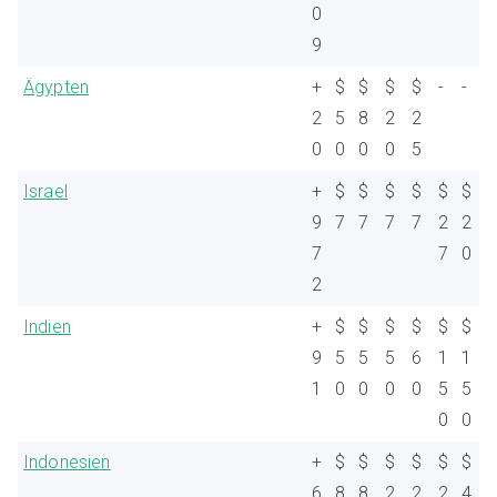
0
9
Ägypten
+
$
$
$
$
-
-
2
5
8
2
2
0
0
0
0
5
Israel
+
$
$
$
$
$
$
9
7
7
7
7
2
2
7
7
0
2
Indien
+
$
$
$
$
$
$
9
5
5
5
6
1
1
1
0
0
0
0
5
5
0
0
Indonesien
+
$
$
$
$
$
$
6
8
8
2
2
2
4