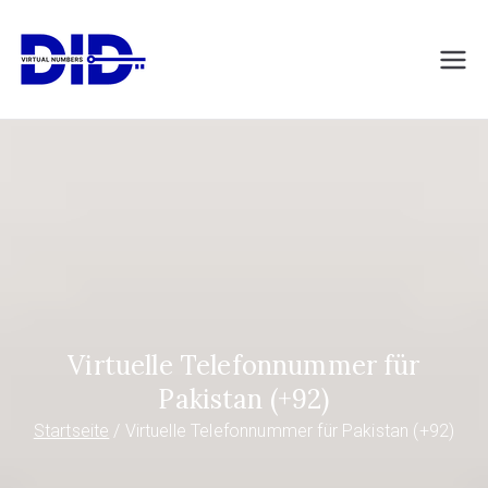
Zum
Inhalt
DIDVirtualNumb
Virtuelle Telefonnummern
springen
ers.com
Virtuelle Telefonnummer für
Pakistan (+92)
Startseite
Virtuelle Telefonnummer für Pakistan (+92)