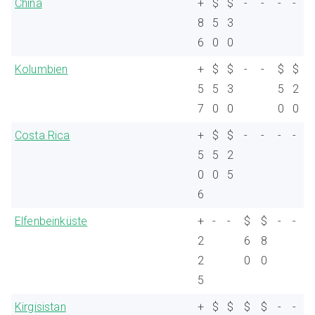
China
+
$
$
-
-
-
-
8
5
3
6
0
0
Kolumbien
+
$
$
-
-
$
$
5
5
3
5
2
7
0
0
0
0
Costa Rica
+
$
$
-
-
-
-
5
5
2
0
0
5
6
Elfenbeinküste
+
-
-
$
$
-
-
2
6
8
2
0
0
5
Kirgisistan
+
$
$
$
$
-
-