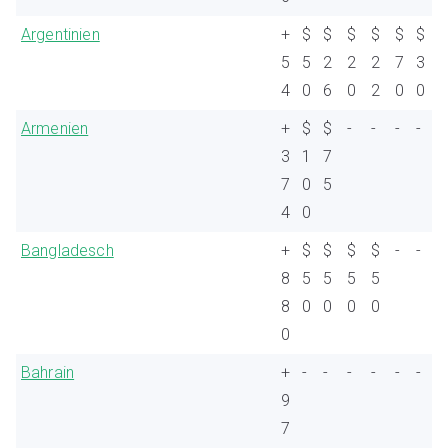
Argentinien
+
$
$
$
$
$
$
5
5
2
2
2
7
3
4
0
6
0
2
0
0
Armenien
+
$
$
-
-
-
-
3
1
7
7
0
5
4
0
Bangladesch
+
$
$
$
$
-
-
8
5
5
5
5
8
0
0
0
0
0
Bahrain
+
-
-
-
-
-
-
9
7