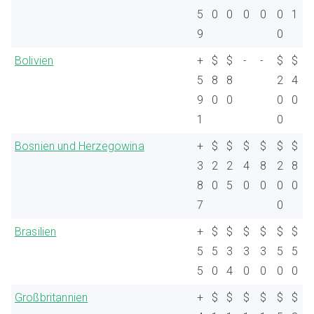
5
0
0
0
0
0
1
9
0
Bolivien
+
$
$
-
-
$
$
5
8
8
2
4
9
0
0
0
0
1
0
Bosnien und Herzegowina
+
$
$
$
$
$
$
3
2
2
4
8
2
8
8
0
5
0
0
0
0
7
0
Brasilien
+
$
$
$
$
$
$
5
5
3
3
3
5
5
5
0
4
0
0
0
0
Großbritannien
+
$
$
$
$
$
$