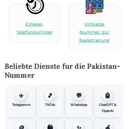
Einweg-
Virtuelle
Telefonnummer
Nummer zur
Registrierung
Beliebte Dienste fur die Pakistan-
Nummer
✈️
🎵
💬
🤖
Telegramm
TikTok
WhatsApp
ChatGPT &
OpenAI
🪙
🛍️
✨
🍎