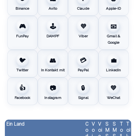
Binance
Avito
Claude
Apple-ID
🎮
🕹️
💜
📧
FunPay
DAMPF
Viber
Gmail &
Google
🐦
👥
💳
💼
Twitter
In Kontakt mit
PayPal
LinkedIn
👍
📷
🔒
💚
Facebook
Instagram
Signal
WeChat
Ein Land
C
V
V
S
S
T
T
o
o
oi
M
M
o
ol