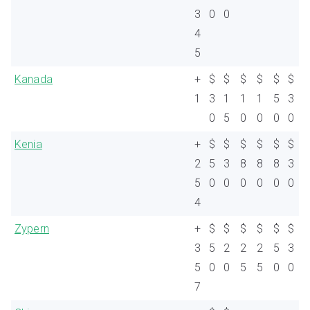
3
0
0
4
5
Kanada
+
$
$
$
$
$
$
1
3
1
1
1
5
3
0
5
0
0
0
0
Kenia
+
$
$
$
$
$
$
2
5
3
8
8
8
3
5
0
0
0
0
0
0
4
Zypern
+
$
$
$
$
$
$
3
5
2
2
2
5
3
5
0
0
5
5
0
0
7