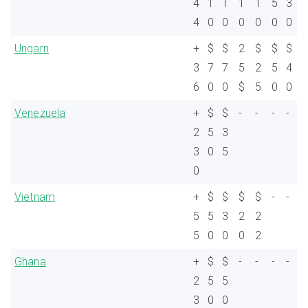
4
1
1
1
1
5
3
4
0
0
0
0
0
0
Ungarn
+
$
$
2
$
$
$
3
7
7
5
2
5
4
6
0
0
$
5
0
0
Venezuela
+
$
$
-
-
-
-
2
5
3
3
0
5
0
Vietnam
+
$
$
$
$
-
-
5
5
3
2
2
5
0
0
0
2
Ghana
+
$
$
-
-
-
-
2
5
5
3
0
0