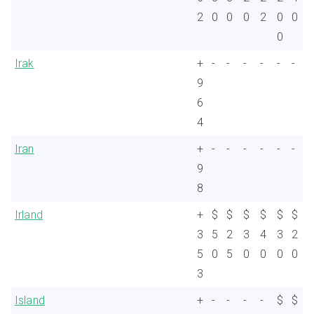
2
0
0
0
2
0
0
0
Irak
+
-
-
-
-
-
-
9
6
4
Iran
+
-
-
-
-
-
-
9
8
Irland
+
$
$
$
$
$
$
3
5
2
3
4
3
2
5
0
5
0
0
0
0
3
Island
+
-
-
-
-
$
$