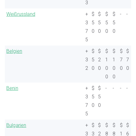
3
Weißrussland
+
$
$
$
$
-
-
3
5
5
5
5
7
0
0
0
0
5
Belgien
+
$
$
$
$
$
$
3
5
2
1
1
7
7
2
0
0
0
0
0
0
0
0
Benin
+
$
$
-
-
-
-
3
5
5
7
0
0
5
Bulgarien
+
$
$
$
$
$
$
3
3
2
8
8
1
6