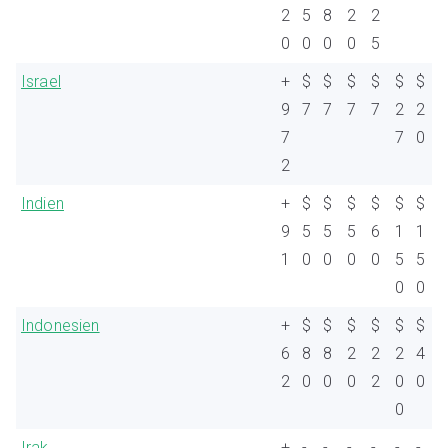
2
5
8
2
2
0
0
0
0
5
Israel
+
$
$
$
$
$
$
9
7
7
7
7
2
2
7
7
0
2
Indien
+
$
$
$
$
$
$
9
5
5
5
6
1
1
1
0
0
0
0
5
5
0
0
Indonesien
+
$
$
$
$
$
$
6
8
8
2
2
2
4
2
0
0
0
2
0
0
0
Irak
+
-
-
-
-
-
-