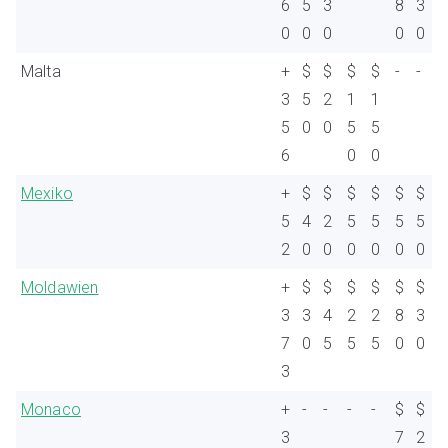
6
5
3
8
3
0
0
0
0
0
Malta
+
$
$
$
$
-
-
3
5
2
1
1
5
0
0
5
5
6
0
0
Mexiko
+
$
$
$
$
$
$
5
4
2
5
5
5
5
2
0
0
0
0
0
0
Moldawien
+
$
$
$
$
$
$
3
3
4
2
2
8
3
7
0
5
5
5
0
0
3
Monaco
+
-
-
-
-
$
$
3
7
2