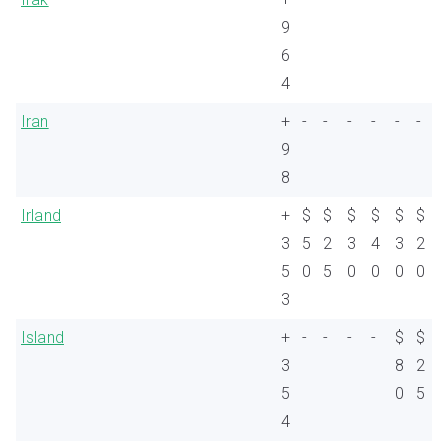
9
6
4
Iran
+
-
-
-
-
-
-
9
8
Irland
+
$
$
$
$
$
$
3
5
2
3
4
3
2
5
0
5
0
0
0
0
3
Island
+
-
-
-
-
$
$
3
8
2
5
0
5
4