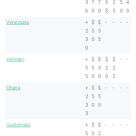
3
7
7
5
2
5
4
6
0
0
$
5
0
0
Venezuela
+
$
$
-
-
-
-
2
5
3
3
0
5
0
Vietnam
+
$
$
$
$
-
-
5
5
3
2
2
5
0
0
0
2
Ghana
+
$
$
-
-
-
-
2
5
5
3
0
0
3
Guatemala
+
$
$
-
-
-
-
5
5
2