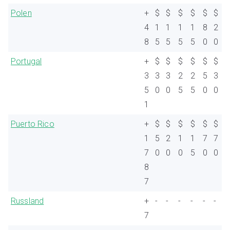
Polen
+
$
$
$
$
$
$
4
1
1
1
1
8
2
8
5
5
5
5
0
0
Portugal
+
$
$
$
$
$
$
3
3
3
2
2
5
3
5
0
0
5
5
0
0
1
Puerto Rico
+
$
$
$
$
$
$
1
5
2
1
1
7
7
7
0
0
0
5
0
0
8
7
Russland
+
-
-
-
-
-
-
7