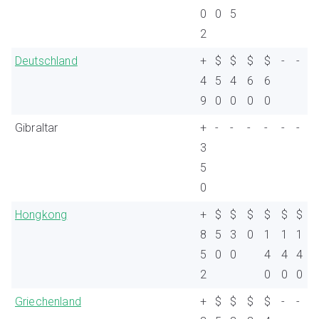
0
0
5
2
Deutschland
+
$
$
$
$
-
-
4
5
4
6
6
9
0
0
0
0
Gibraltar
+
-
-
-
-
-
-
3
5
0
Hongkong
+
$
$
$
$
$
$
8
5
3
0
1
1
1
5
0
0
4
4
4
2
0
0
0
Griechenland
+
$
$
$
$
-
-