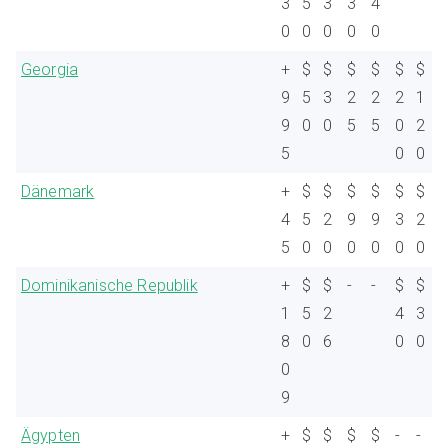
3
5
3
3
4
0
0
0
0
0
Georgia
+
$
$
$
$
$
$
9
5
3
2
2
2
1
9
0
0
5
5
0
2
5
0
0
Dänemark
+
$
$
$
$
$
$
4
5
2
9
9
3
2
5
0
0
0
0
0
0
Dominikanische Republik
+
$
$
-
-
$
$
1
5
2
4
3
8
0
6
0
0
0
9
Ägypten
+
$
$
$
$
-
-