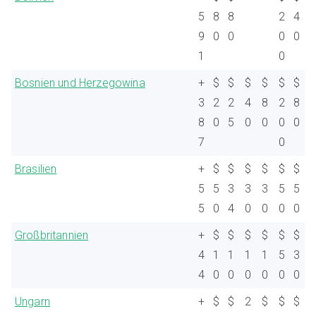
5
8
8
2
4
9
0
0
0
0
1
0
Bosnien und Herzegowina
+
$
$
$
$
$
$
3
2
2
4
8
2
8
8
0
5
0
0
0
0
7
0
Brasilien
+
$
$
$
$
$
$
5
5
3
3
3
5
5
5
0
4
0
0
0
0
Großbritannien
+
$
$
$
$
$
$
4
1
1
1
1
5
3
4
0
0
0
0
0
0
Ungarn
+
$
$
2
$
$
$