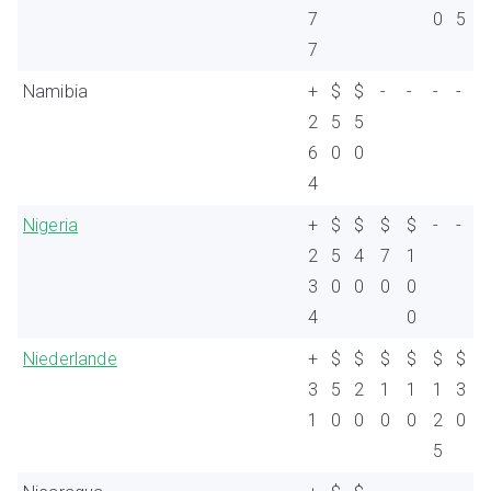
7
0
5
7
Namibia
+
$
$
-
-
-
-
2
5
5
6
0
0
4
Nigeria
+
$
$
$
$
-
-
2
5
4
7
1
3
0
0
0
0
4
0
Niederlande
+
$
$
$
$
$
$
3
5
2
1
1
1
3
1
0
0
0
0
2
0
5