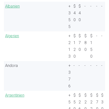
Albanien
+
$
$
-
-
-
-
3
4
4
5
0
0
5
Algerien
+
$
$
$
$
-
-
2
1
7
8
1
1
2
0
0
5
3
0
0
Andora
+
-
-
-
-
-
-
3
7
6
Argentinien
+
$
$
$
$
$
$
5
5
2
2
2
7
3
4
0
6
0
2
0
0