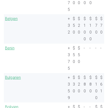
7
0
0
0
0
5
Belgien
+
$
$
$
$
$
$
3
5
2
1
1
7
7
2
0
0
0
0
0
0
0
0
Benin
+
$
$
-
-
-
-
3
5
5
7
0
0
5
Bulgarien
+
$
$
$
$
$
$
3
3
2
8
8
1
6
5
0
0
0
0
0
1
9
0
Bolivien
+
$
$
-
-
$
$