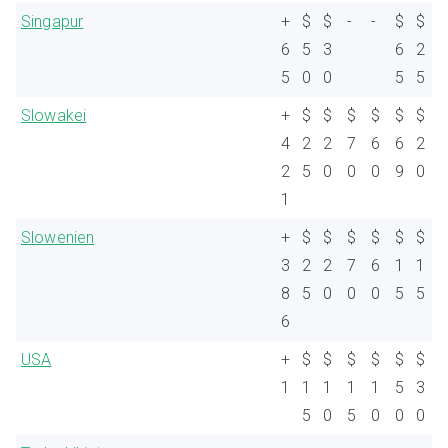
Singapur
+
$
$
-
-
$
$
6
5
3
6
2
5
0
0
5
5
Slowakei
+
$
$
$
$
$
$
4
2
2
7
6
6
2
2
5
0
0
0
9
0
1
Slowenien
+
$
$
$
$
$
$
3
2
2
7
6
1
1
8
5
0
0
0
5
5
6
USA
+
$
$
$
$
$
$
1
1
1
1
1
5
3
5
0
5
0
0
0