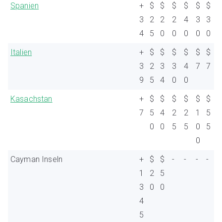
Spanien
+
$
$
$
$
$
$
3
2
2
2
4
3
3
4
5
0
0
0
0
0
Italien
+
$
$
$
$
$
$
3
2
3
3
4
7
7
9
5
4
0
0
Kasachstan
+
$
$
$
$
$
$
7
5
4
2
2
1
5
0
0
5
5
0
5
0
Cayman Inseln
+
$
$
-
-
-
-
1
2
5
3
0
0
4
5