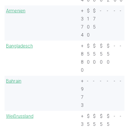
Armenien
+
$
$
-
-
-
-
3
1
7
7
0
5
4
0
Bangladesch
+
$
$
$
$
-
-
8
5
5
5
5
8
0
0
0
0
0
Bahrain
+
-
-
-
-
-
-
9
7
3
Weißrussland
+
$
$
$
$
-
-
3
5
5
5
5