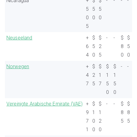
Nicaragua
+
$
$
-
-
-
-
5
5
5
0
0
0
5
Neuseeland
+
$
$
-
-
$
$
6
5
2
8
5
4
0
5
0
0
Norwegen
+
$
$
$
$
-
-
4
2
1
1
1
7
5
7
5
5
0
0
Vereinigte Arabische Emirate (VAE)
+
$
$
-
-
$
$
9
1
1
8
8
7
0
2
5
5
1
0
0