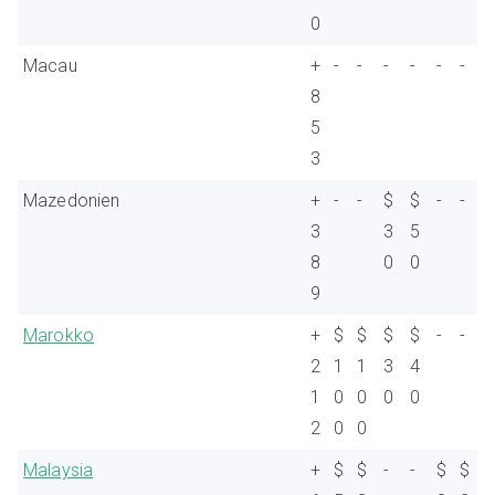
0
Macau
+
-
-
-
-
-
-
8
5
3
Mazedonien
+
-
-
$
$
-
-
3
3
5
8
0
0
9
Marokko
+
$
$
$
$
-
-
2
1
1
3
4
1
0
0
0
0
2
0
0
Malaysia
+
$
$
-
-
$
$