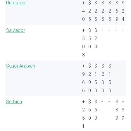
Rumänien
+
$
$
$
$
$
$
4
2
2
2
2
6
2
0
5
5
5
5
9
4
Salvador
+
$
$
-
-
-
-
5
5
2
0
0
0
3
Saudi-Arabien
+
$
$
$
$
-
-
9
2
1
2
1
6
0
5
0
5
6
0
0
0
0
Serbien
+
$
$
-
-
$
$
2
6
6
3
3
5
0
0
9
9
1