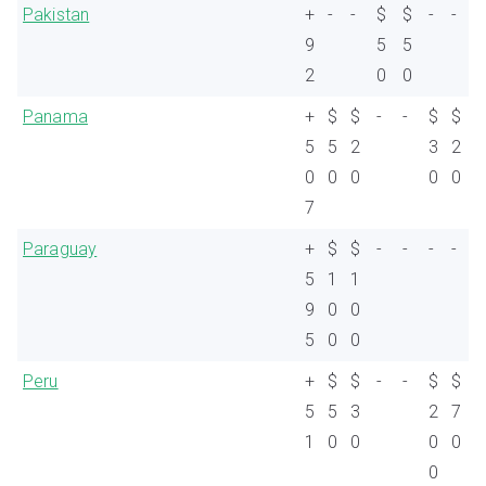
Pakistan
+
-
-
$
$
-
-
9
5
5
2
0
0
Panama
+
$
$
-
-
$
$
5
5
2
3
2
0
0
0
0
0
7
Paraguay
+
$
$
-
-
-
-
5
1
1
9
0
0
5
0
0
Peru
+
$
$
-
-
$
$
5
5
3
2
7
1
0
0
0
0
0