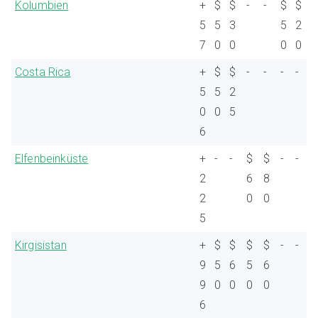
Kolumbien
+
$
$
-
-
$
$
5
5
3
5
2
7
0
0
0
0
Costa Rica
+
$
$
-
-
-
-
5
5
2
0
0
5
6
Elfenbeinküste
+
-
-
$
$
-
-
2
6
8
2
0
0
5
Kirgisistan
+
$
$
$
$
-
-
9
5
6
5
6
9
0
0
0
0
6