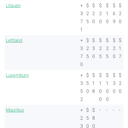
Litauen
+
$
$
$
$
$
$
3
2
2
2
1
6
2
7
5
0
0
0
9
0
1
Lettland
+
$
$
$
$
$
$
3
2
3
2
2
2
1
7
5
0
5
5
0
7
0
Luxemburg
+
$
$
$
$
$
$
3
5
1
1
1
3
2
5
0
8
0
0
0
0
2
0
0
Mauritius
+
$
$
-
-
-
-
2
5
8
3
0
0