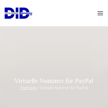
Zum
Inhalt
DIDVirtualNumb
Virtuelle Telefonnummern
springen
ers.com
Virtuelle Nummer für PayPal
Startseite
Virtuelle Nummer für PayPal