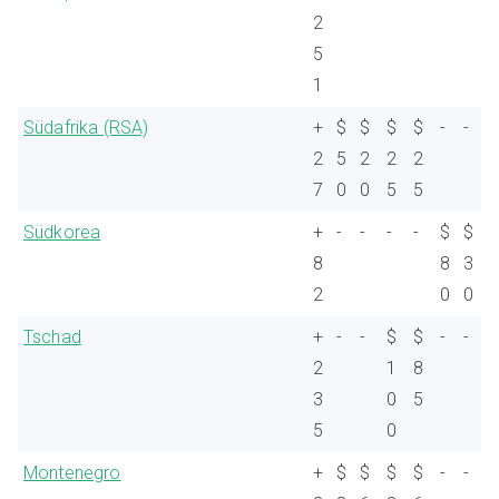
2
5
1
Südafrika (RSA)
+
$
$
$
$
-
-
2
5
2
2
2
7
0
0
5
5
Südkorea
+
-
-
-
-
$
$
8
8
3
2
0
0
Tschad
+
-
-
$
$
-
-
2
1
8
3
0
5
5
0
Montenegro
+
$
$
$
$
-
-