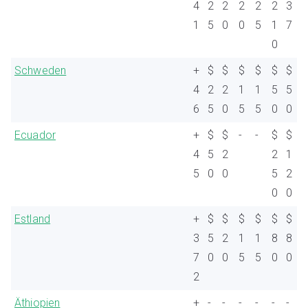
4
2
2
2
2
2
3
1
5
0
0
5
1
7
0
Schweden
+
$
$
$
$
$
$
4
2
2
1
1
5
5
6
5
0
5
5
0
0
Ecuador
+
$
$
-
-
$
$
4
5
2
2
1
5
0
0
5
2
0
0
Estland
+
$
$
$
$
$
$
3
5
2
1
1
8
8
7
0
0
5
5
0
0
2
Äthiopien
+
-
-
-
-
-
-