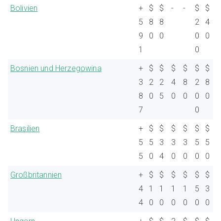
Bolivien
+
$
$
-
-
$
$
5
8
8
2
4
9
0
0
0
0
1
0
Bosnien und Herzegowina
+
$
$
$
$
$
$
3
2
2
4
8
2
8
8
0
5
0
0
0
0
7
0
Brasilien
+
$
$
$
$
$
$
5
5
3
3
3
5
5
5
0
4
0
0
0
0
Großbritannien
+
$
$
$
$
$
$
4
1
1
1
1
5
3
4
0
0
0
0
0
0