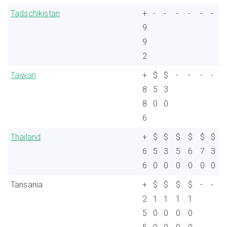
Tadschikistan
+
-
-
-
-
-
-
9
9
2
Taiwan
+
$
$
-
-
-
-
8
5
3
8
0
0
6
Thailand
+
$
$
$
$
$
$
6
5
3
5
6
7
3
6
0
0
0
0
0
0
Tansania
+
$
$
$
$
-
-
2
1
1
1
1
5
0
0
0
0