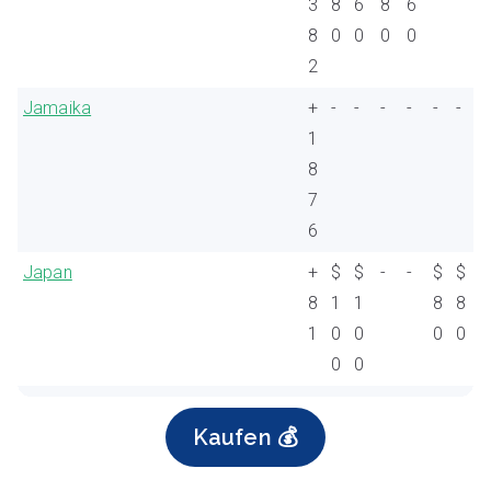
3
8
6
8
6
8
0
0
0
0
2
Jamaika
+
-
-
-
-
-
-
1
8
7
6
Japan
+
$
$
-
-
$
$
8
1
1
8
8
1
0
0
0
0
0
0
Kaufen 💰