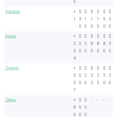
5
Kanada
+
$
$
$
$
$
$
1
3
1
1
1
5
3
0
5
0
0
0
0
Kenia
+
$
$
$
$
$
$
2
5
3
8
8
8
3
5
0
0
0
0
0
0
4
Zypern
+
$
$
$
$
$
$
3
5
2
2
2
5
3
5
0
0
5
5
0
0
7
China
+
$
$
-
-
-
-
8
5
3
6
0
0