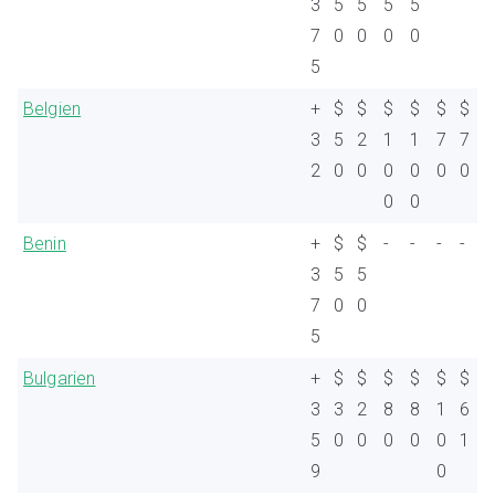
3
5
5
5
5
7
0
0
0
0
5
Belgien
+
$
$
$
$
$
$
3
5
2
1
1
7
7
2
0
0
0
0
0
0
0
0
Benin
+
$
$
-
-
-
-
3
5
5
7
0
0
5
Bulgarien
+
$
$
$
$
$
$
3
3
2
8
8
1
6
5
0
0
0
0
0
1
9
0