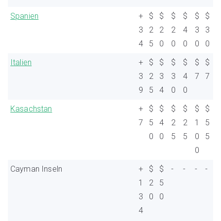
Spanien
+
$
$
$
$
$
$
3
2
2
2
4
3
3
4
5
0
0
0
0
0
Italien
+
$
$
$
$
$
$
3
2
3
3
4
7
7
9
5
4
0
0
Kasachstan
+
$
$
$
$
$
$
7
5
4
2
2
1
5
0
0
5
5
0
5
0
Cayman Inseln
+
$
$
-
-
-
-
1
2
5
3
0
0
4