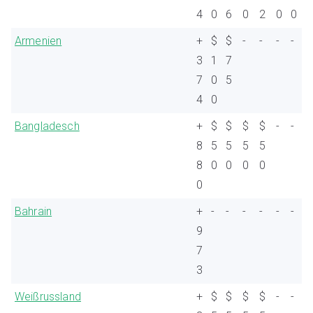
4
0
6
0
2
0
0
Armenien
+
$
$
-
-
-
-
3
1
7
7
0
5
4
0
Bangladesch
+
$
$
$
$
-
-
8
5
5
5
5
8
0
0
0
0
0
Bahrain
+
-
-
-
-
-
-
9
7
3
Weißrussland
+
$
$
$
$
-
-