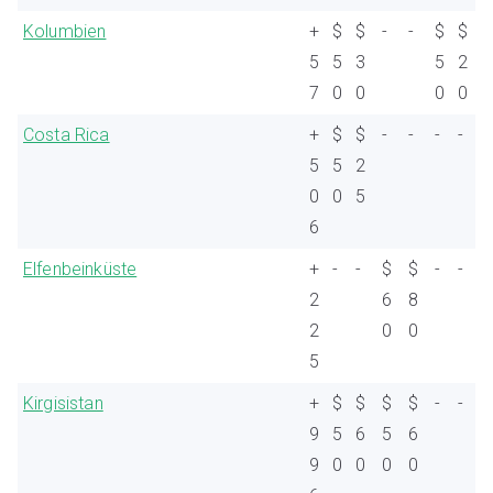
Kolumbien
+
$
$
-
-
$
$
5
5
3
5
2
7
0
0
0
0
Costa Rica
+
$
$
-
-
-
-
5
5
2
0
0
5
6
Elfenbeinküste
+
-
-
$
$
-
-
2
6
8
2
0
0
5
Kirgisistan
+
$
$
$
$
-
-
9
5
6
5
6
9
0
0
0
0