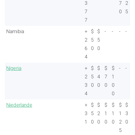
3
7
2
7
0
5
7
Namibia
+
$
$
-
-
-
-
2
5
5
6
0
0
4
Nigeria
+
$
$
$
$
-
-
2
5
4
7
1
3
0
0
0
0
4
0
Niederlande
+
$
$
$
$
$
$
3
5
2
1
1
1
3
1
0
0
0
0
2
0
5