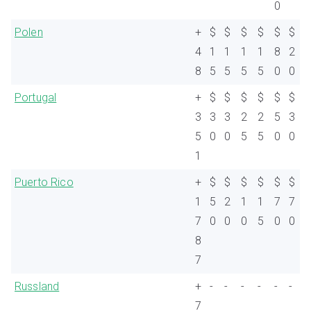
0
Polen
+
$
$
$
$
$
$
4
1
1
1
1
8
2
8
5
5
5
5
0
0
Portugal
+
$
$
$
$
$
$
3
3
3
2
2
5
3
5
0
0
5
5
0
0
1
Puerto Rico
+
$
$
$
$
$
$
1
5
2
1
1
7
7
7
0
0
0
5
0
0
8
7
Russland
+
-
-
-
-
-
-
7