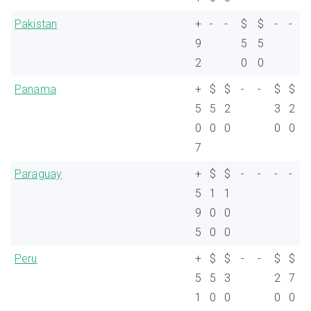
Pakistan
+
-
-
$
$
-
-
9
5
5
2
0
0
Panama
+
$
$
-
-
$
$
5
5
2
3
2
0
0
0
0
0
7
Paraguay
+
$
$
-
-
-
-
5
1
1
9
0
0
5
0
0
Peru
+
$
$
-
-
$
$
5
5
3
2
7
1
0
0
0
0