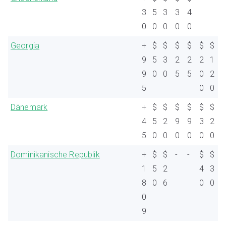
3
5
3
3
4
0
0
0
0
0
Georgia
+
$
$
$
$
$
$
9
5
3
2
2
2
1
9
0
0
5
5
0
2
5
0
0
Dänemark
+
$
$
$
$
$
$
4
5
2
9
9
3
2
5
0
0
0
0
0
0
Dominikanische Republik
+
$
$
-
-
$
$
1
5
2
4
3
8
0
6
0
0
0
9