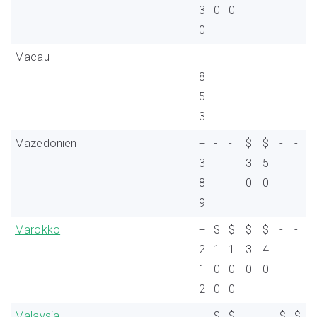
3
0
0
0
Macau
+
-
-
-
-
-
-
8
5
3
Mazedonien
+
-
-
$
$
-
-
3
3
5
8
0
0
9
Marokko
+
$
$
$
$
-
-
2
1
1
3
4
1
0
0
0
0
2
0
0
Malaysia
+
$
$
-
-
$
$