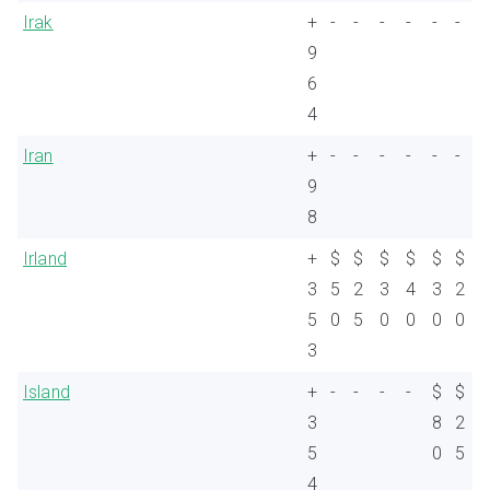
Irak
+
-
-
-
-
-
-
9
6
4
Iran
+
-
-
-
-
-
-
9
8
Irland
+
$
$
$
$
$
$
3
5
2
3
4
3
2
5
0
5
0
0
0
0
3
Island
+
-
-
-
-
$
$
3
8
2
5
0
5
4