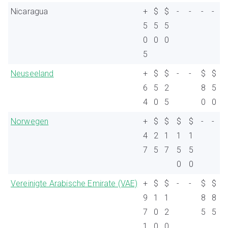
Nicaragua
+
$
$
-
-
-
-
5
5
5
0
0
0
5
Neuseeland
+
$
$
-
-
$
$
6
5
2
8
5
4
0
5
0
0
Norwegen
+
$
$
$
$
-
-
4
2
1
1
1
7
5
7
5
5
0
0
Vereinigte Arabische Emirate (VAE)
+
$
$
-
-
$
$
9
1
1
8
8
7
0
2
5
5
1
0
0