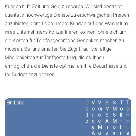
Kunden hilft, Zeit und Geld zu sparen. Wir sind bestrebt,
qualitativ hochwertige Dienste zu erschwinglichen Preisen
anzubieten, damit sich unsere Kunden auf das Wachstum
ihres Unternehmens konzentrieren können, ohne sich um
die Kosten für Telefongespräche Gedanken machen zu
müssen. Bei uns erhalten Sie Zugriff auf vielfältige
Möglichkeiten zur Tarifgestaltung, die es Ihnen
ermöglichen, die Dienste optimal an Ihre Bedürfnisse und
Ihr Budget anzupassen.
Ein Land
C
V
V
S
S
T
T
o
o
oi
M
M
o
ol
d
i
c
S
S
ll
l-
e
c
e
A
M
-
F
e
M
n
o
F
r
A
o
s
n
r
e