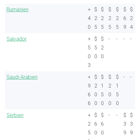
Rumänien
+
$
$
$
$
$
$
4
2
2
2
2
6
2
0
5
5
5
5
9
4
Salvador
+
$
$
-
-
-
-
5
5
2
0
0
0
3
Saudi-Arabien
+
$
$
$
$
-
-
9
2
1
2
1
6
0
5
0
5
6
0
0
0
0
Serbien
+
$
$
-
-
$
$
2
6
6
3
3
5
0
0
9
9