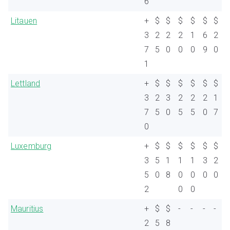
6
Litauen
+
$
$
$
$
$
$
3
2
2
2
1
6
2
7
5
0
0
0
9
0
1
Lettland
+
$
$
$
$
$
$
3
2
3
2
2
2
1
7
5
0
5
5
0
7
0
Luxemburg
+
$
$
$
$
$
$
3
5
1
1
1
3
2
5
0
8
0
0
0
0
2
0
0
Mauritius
+
$
$
-
-
-
-
2
5
8