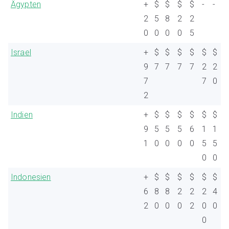
Ägypten
+
$
$
$
$
-
-
2
5
8
2
2
0
0
0
0
5
Israel
+
$
$
$
$
$
$
9
7
7
7
7
2
2
7
7
0
2
Indien
+
$
$
$
$
$
$
9
5
5
5
6
1
1
1
0
0
0
0
5
5
0
0
Indonesien
+
$
$
$
$
$
$
6
8
8
2
2
2
4
2
0
0
0
2
0
0
0