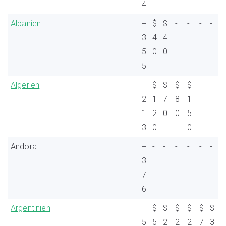
4
Albanien
+
$
$
-
-
-
-
3
4
4
5
0
0
5
Algerien
+
$
$
$
$
-
-
2
1
7
8
1
1
2
0
0
5
3
0
0
Andora
+
-
-
-
-
-
-
3
7
6
Argentinien
+
$
$
$
$
$
$
5
5
2
2
2
7
3