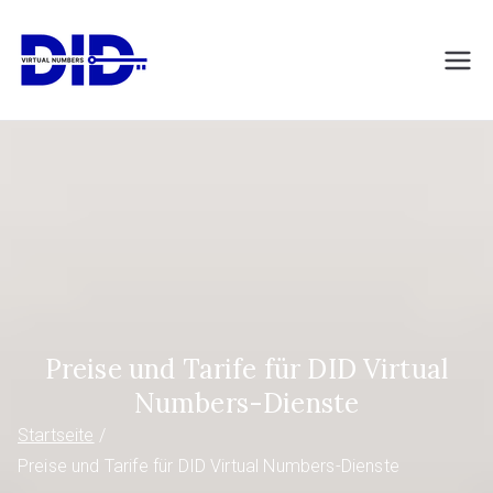
Zum
Inhalt
DIDVirtualNumb
Virtuelle Telefonnummern
springen
ers.com
Preise und Tarife für DID Virtual
Numbers-Dienste
Startseite
Preise und Tarife für DID Virtual Numbers-Dienste