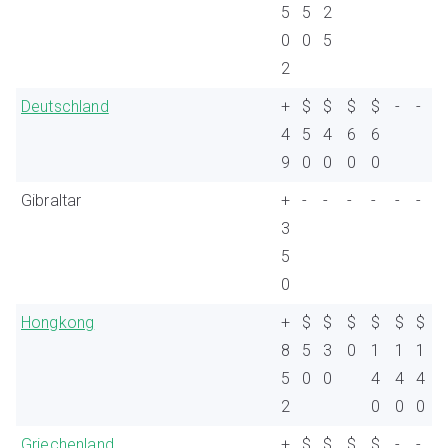
5
5
2
0
0
5
2
Deutschland
+
$
$
$
$
-
-
4
5
4
6
6
9
0
0
0
0
Gibraltar
+
-
-
-
-
-
-
3
5
0
Hongkong
+
$
$
$
$
$
$
8
5
3
0
1
1
1
5
0
0
4
4
4
2
0
0
0
Griechenland
+
$
$
$
$
-
-