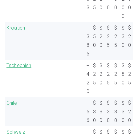
3
5
0
0
0
0
0
0
Kroatien
+
$
$
$
$
$
$
3
5
2
2
2
3
2
8
0
0
5
5
0
0
5
Tschechien
+
$
$
$
$
$
$
4
2
2
2
2
8
2
2
5
0
5
5
0
5
0
Chile
+
$
$
$
$
$
$
5
3
3
3
3
3
2
6
0
0
0
0
0
0
Schweiz
+
$
$
$
$
$
$