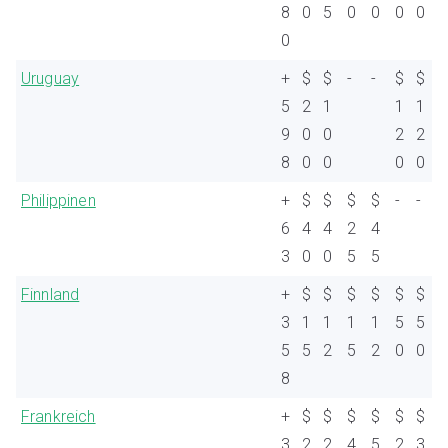
8
0
5
0
0
0
0
0
Uruguay
+
$
$
-
-
$
$
5
2
1
1
1
9
0
0
2
2
8
0
0
0
0
Philippinen
+
$
$
$
$
-
-
6
4
4
2
4
3
0
0
5
5
Finnland
+
$
$
$
$
$
$
3
1
1
1
1
5
5
5
5
2
5
2
0
0
8
Frankreich
+
$
$
$
$
$
$
3
2
2
4
5
2
3