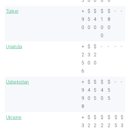
5
0
0
0
0
Türkei
+
$
$
$
$
-
-
9
5
4
1
8
0
0
0
0
0
0
Uganda
+
$
$
-
-
-
-
2
3
2
5
0
0
6
Usbekistan
+
$
$
$
$
-
-
9
4
5
4
5
9
0
5
0
5
8
Ukraine
+
$
$
$
$
$
$
3
2
2
2
2
5
3