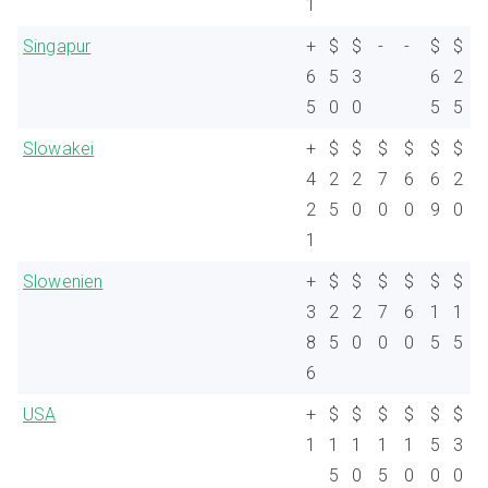
1
Singapur
+
$
$
-
-
$
$
6
5
3
6
2
5
0
0
5
5
Slowakei
+
$
$
$
$
$
$
4
2
2
7
6
6
2
2
5
0
0
0
9
0
1
Slowenien
+
$
$
$
$
$
$
3
2
2
7
6
1
1
8
5
0
0
0
5
5
6
USA
+
$
$
$
$
$
$
1
1
1
1
1
5
3
5
0
5
0
0
0