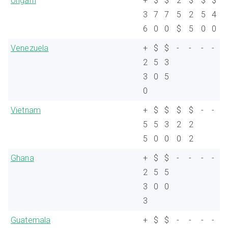
Ungarn
+
$
$
2
$
$
$
3
7
7
5
2
5
4
6
0
0
$
5
0
0
Venezuela
+
$
$
-
-
-
-
2
5
3
3
0
5
0
Vietnam
+
$
$
$
$
-
-
5
5
3
2
2
5
0
0
0
2
Ghana
+
$
$
-
-
-
-
2
5
5
3
0
0
3
Guatemala
+
$
$
-
-
-
-