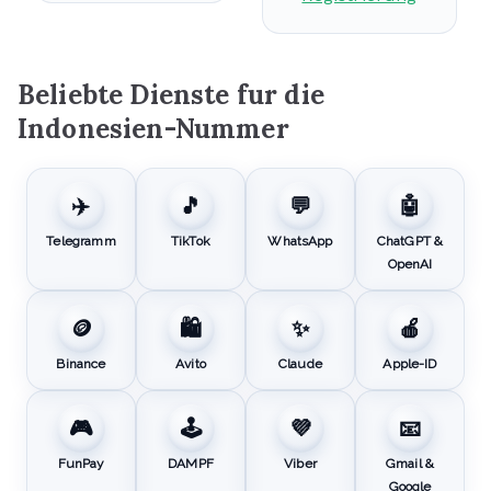
Beliebte Dienste fur die
Indonesien-Nummer
✈️
🎵
💬
🤖
Telegramm
TikTok
WhatsApp
ChatGPT &
OpenAI
🪙
🛍️
✨
🍎
Binance
Avito
Claude
Apple-ID
🎮
🕹️
💜
📧
FunPay
DAMPF
Viber
Gmail &
Google