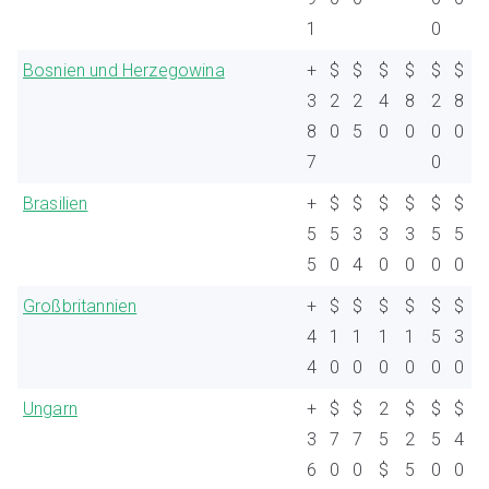
1
0
Bosnien und Herzegowina
+
$
$
$
$
$
$
3
2
2
4
8
2
8
8
0
5
0
0
0
0
7
0
Brasilien
+
$
$
$
$
$
$
5
5
3
3
3
5
5
5
0
4
0
0
0
0
Großbritannien
+
$
$
$
$
$
$
4
1
1
1
1
5
3
4
0
0
0
0
0
0
Ungarn
+
$
$
2
$
$
$
3
7
7
5
2
5
4
6
0
0
$
5
0
0