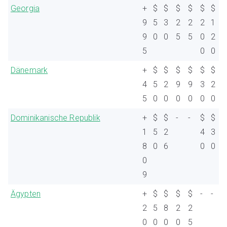
Georgia
+
$
$
$
$
$
$
9
5
3
2
2
2
1
9
0
0
5
5
0
2
5
0
0
Dänemark
+
$
$
$
$
$
$
4
5
2
9
9
3
2
5
0
0
0
0
0
0
Dominikanische Republik
+
$
$
-
-
$
$
1
5
2
4
3
8
0
6
0
0
0
9
Ägypten
+
$
$
$
$
-
-
2
5
8
2
2
0
0
0
0
5