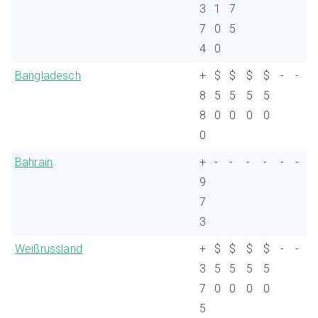
3
1
7
7
0
5
4
0
Bangladesch
+
$
$
$
$
-
-
8
5
5
5
5
8
0
0
0
0
0
Bahrain
+
-
-
-
-
-
-
9
7
3
Weißrussland
+
$
$
$
$
-
-
3
5
5
5
5
7
0
0
0
0
5