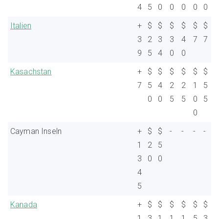
4
5
0
0
0
0
0
Italien
+
$
$
$
$
$
$
3
2
3
3
4
7
7
9
5
4
0
0
Kasachstan
+
$
$
$
$
$
$
7
5
4
2
2
1
5
0
0
5
5
0
5
0
Cayman Inseln
+
$
$
-
-
-
-
1
2
5
3
0
0
4
5
Kanada
+
$
$
$
$
$
$
1
3
1
1
1
5
3