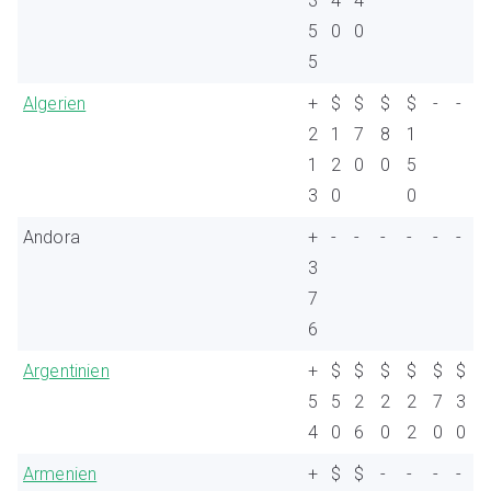
3
4
4
5
0
0
5
Algerien
+
$
$
$
$
-
-
2
1
7
8
1
1
2
0
0
5
3
0
0
Andora
+
-
-
-
-
-
-
3
7
6
Argentinien
+
$
$
$
$
$
$
5
5
2
2
2
7
3
4
0
6
0
2
0
0
Armenien
+
$
$
-
-
-
-