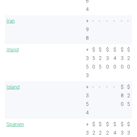
6
4
Iran
+
-
-
-
-
-
-
9
8
Irland
+
$
$
$
$
$
$
3
5
2
3
4
3
2
5
0
5
0
0
0
0
3
Island
+
-
-
-
-
$
$
3
8
2
5
0
5
4
Spanien
+
$
$
$
$
$
$
3
2
2
2
4
3
3