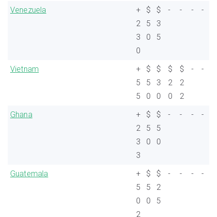
Venezuela
+
$
$
-
-
-
-
2
5
3
3
0
5
0
Vietnam
+
$
$
$
$
-
-
5
5
3
2
2
5
0
0
0
2
Ghana
+
$
$
-
-
-
-
2
5
5
3
0
0
3
Guatemala
+
$
$
-
-
-
-
5
5
2
0
0
5
2