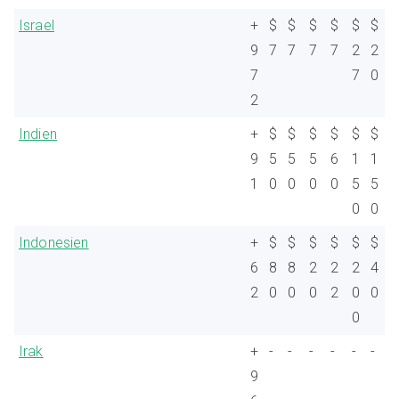
Israel
+
$
$
$
$
$
$
9
7
7
7
7
2
2
7
7
0
2
Indien
+
$
$
$
$
$
$
9
5
5
5
6
1
1
1
0
0
0
0
5
5
0
0
Indonesien
+
$
$
$
$
$
$
6
8
8
2
2
2
4
2
0
0
0
2
0
0
0
Irak
+
-
-
-
-
-
-
9