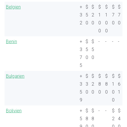
Belgien
+
$
$
$
$
$
$
3
5
2
1
1
7
7
2
0
0
0
0
0
0
0
0
Benin
+
$
$
-
-
-
-
3
5
5
7
0
0
5
Bulgarien
+
$
$
$
$
$
$
3
3
2
8
8
1
6
5
0
0
0
0
0
1
9
0
Bolivien
+
$
$
-
-
$
$
5
8
8
2
4
9
0
0
0
0