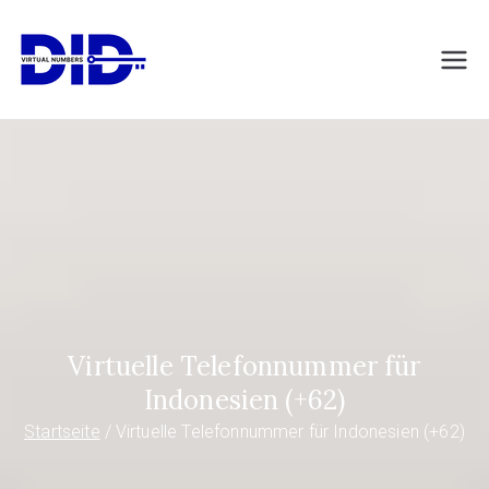
Zum
Inhalt
DIDVirtualNumb
Virtuelle Telefonnummern
springen
ers.com
Virtuelle Telefonnummer für
Indonesien (+62)
Startseite
Virtuelle Telefonnummer für Indonesien (+62)