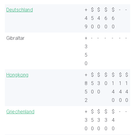
Deutschland
+
$
$
$
$
-
-
4
5
4
6
6
9
0
0
0
0
Gibraltar
+
-
-
-
-
-
-
3
5
0
Hongkong
+
$
$
$
$
$
$
8
5
3
0
1
1
1
5
0
0
4
4
4
2
0
0
0
Griechenland
+
$
$
$
$
-
-
3
5
3
3
4
0
0
0
0
0