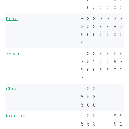
0
5
0
0
0
0
Kenia
+
$
$
$
$
$
$
2
5
3
8
8
8
3
5
0
0
0
0
0
0
4
Zypern
+
$
$
$
$
$
$
3
5
2
2
2
5
3
5
0
0
5
5
0
0
7
China
+
$
$
-
-
-
-
8
5
3
6
0
0
Kolumbien
+
$
$
-
-
$
$
5
5
3
5
2