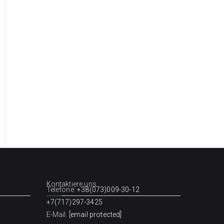
Kontaktiere uns
Telefone:
+38(073)009-30-12
+7(717)297-3425
E-Mail:
[email protected]