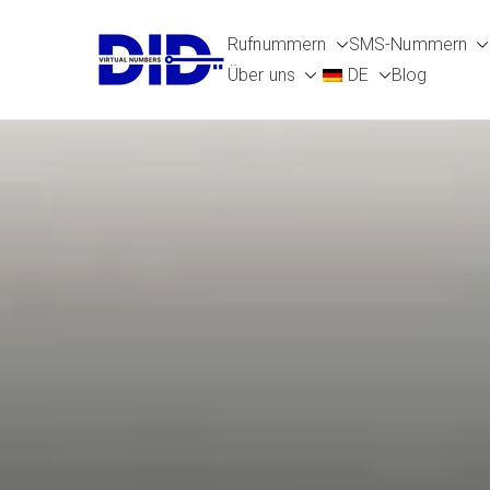
Zum
Rufnummern
SMS-Nummern
Inhalt
DIDVirtualN
Virtuelle Telefonnummern
Über uns
DE
Blog
springen