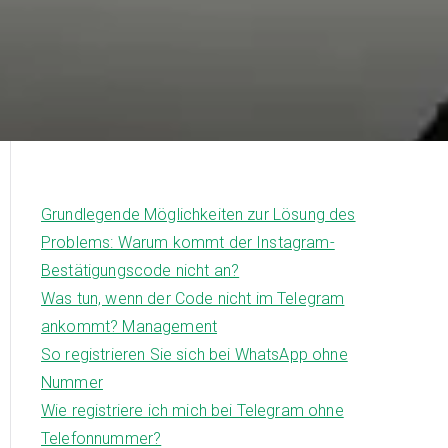
Grundlegende Möglichkeiten zur Lösung des
Problems: Warum kommt der Instagram-
Bestätigungscode nicht an?
Was tun, wenn der Code nicht im Telegram
ankommt? Management
So registrieren Sie sich bei WhatsApp ohne
Nummer
Wie registriere ich mich bei Telegram ohne
Telefonnummer?