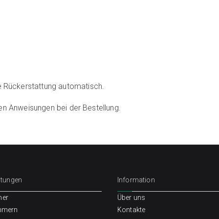
ie Rückerstattung automatisch.
 den Anweisungen bei der Bestellung.
stungen
Information
er
Über uns
mmern
Kontakte