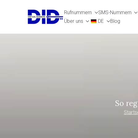
Zum
Rufnummern
SMS-Nummern
Inhalt
DIDVirtualN
Virtuelle Telefonnummern
Über uns
DE
Blog
springen
So reg
Starts