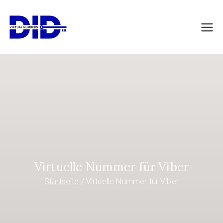
Zum
Inhalt
DIDVirtualNumb
Virtuelle Telefonnummern
springen
ers.com
Virtuelle Nummer für Viber
Startseite
Virtuelle Nummer für Viber