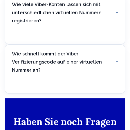
spielt dabei keine Rolle.
Wie viele Viber-Konten lassen sich mit
unterschiedlichen virtuellen Nummern
registrieren?
Technisch gibt es keine Mengenbegrenzung, aber
jedes Konto braucht eine eigene, eindeutige Nummer
— eine Nummer für zwei Viber-Konten geht nicht.
Wie schnell kommt der Viber-
Verifizierungscode auf einer virtuellen
Nummer an?
Normalerweise innerhalb einer Minute. Bei längerer
Verzögerung fordern Sie den Code über die App
erneut an und prüfen Sie den Nummernstatus im
DIDVN-Kundenbereich.
Haben Sie noch Fragen