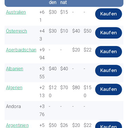
den
nat
C
Sti
Sti
SM
SM
Ein Land
Australien
+6
$30
$15
-
-
Kaufen
o
m
mm
S:
S:
1
d
me:
e:
ver
pro
e
ver
pro
bin
Mo
Österreich
+4
$30
$10
$40
$50
bun
Mo
den
nat
Kaufen
den
nat
3
Aserbaidschan
+9
-
-
$20
$22
Kaufen
94
Albanien
+3
$40
$40
-
-
Kaufen
55
Algerien
+2
$12
$70
$80
$15
Kaufen
13
0
0
Andora
+3
-
-
-
-
76
Argentinien
+5
$50
$26
$20
$22
Kaufen