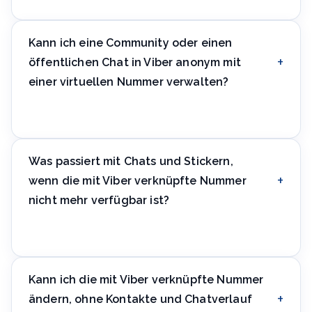
Eine separate Nummer ist nicht zwingend, für eine
vollständige Trennung des Business-Profils vom
privaten Konto ist eine eigene Nummer aber einfacher.
Kann ich eine Community oder einen
öffentlichen Chat in Viber anonym mit
einer virtuellen Nummer verwalten?
Ja, für Community-Mitglieder sieht eine virtuelle
Nummer genauso aus wie eine gewöhnliche — Viber
kennzeichnet den Nummerntyp nicht sichtbar.
Was passiert mit Chats und Stickern,
wenn die mit Viber verknüpfte Nummer
nicht mehr verfügbar ist?
Der Chatverlauf bleibt erhalten, wenn ein Backup
eingerichtet ist. Das Problem entsteht bei erneuter
Anmeldung auf einem neuen Gerät — dann ist eine
Kann ich die mit Viber verknüpfte Nummer
Nummernbestätigung nötig. Verlängern Sie die Miete
ändern, ohne Kontakte und Chatverlauf
rechtzeitig.