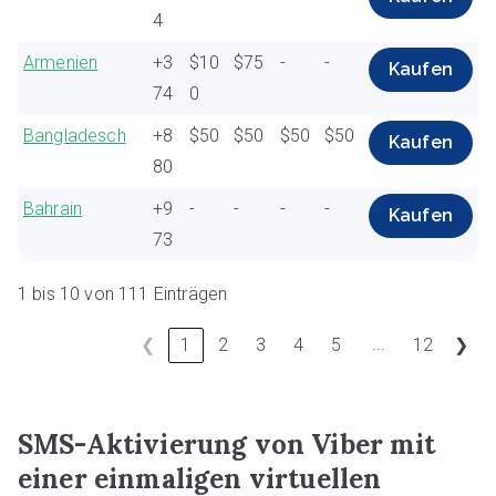
4
Armenien
+3
$10
$75
-
-
Kaufen
74
0
Bangladesch
+8
$50
$50
$50
$50
Kaufen
80
Bahrain
+9
-
-
-
-
Kaufen
73
1 bis 10 von 111 Einträgen
...
❮
1
2
3
4
5
12
❯
SMS-Aktivierung von Viber mit
einer einmaligen virtuellen