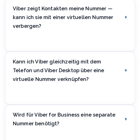
Viber zeigt Kontakten meine Nummer —
kann ich sie mit einer virtuellen Nummer
verbergen?
Ja, eine virtuelle Nummer ist der übliche Weg, ein
Viber-Konto zu führen, ohne Kontakten oder
Community-Mitgliedern die private Nummer
Kann ich Viber gleichzeitig mit dem
preiszugeben.
Telefon und Viber Desktop über eine
virtuelle Nummer verknüpfen?
Ja, Viber unterstützt die Anmeldung von mehreren
Geräten mit einer Nummer — die Desktop-
Verknüpfung erfordert nach der Telefonregistrierung
Wird für Viber for Business eine separate
keine zusätzliche Verifizierung.
Nummer benötigt?