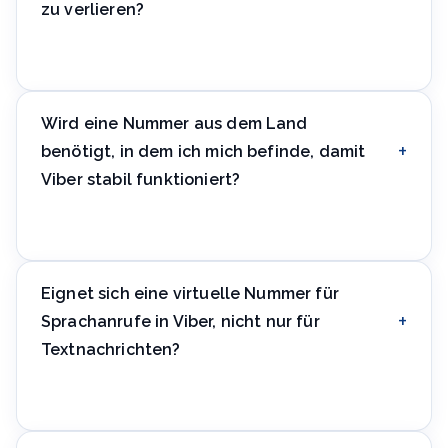
zu verlieren?
Ja, in den Kontoeinstellungen gibt es eine
Nummernwechsel-Funktion — Kontakte und
Chatverlauf bleiben erhalten, wenn Sie die offizielle
Wird eine Nummer aus dem Land
Wechselfunktion nutzen.
benötigt, in dem ich mich befinde, damit
Viber stabil funktioniert?
Nein, Nachrichten und Anrufe laufen über das Internet,
das Land der Nummer wirkt sich nur auf die SMS-
Verifizierung bei der Registrierung aus.
Eignet sich eine virtuelle Nummer für
Sprachanrufe in Viber, nicht nur für
Textnachrichten?
Ja, Anrufe in Viber laufen über eine Internetverbindung
innerhalb der App, der Typ der Registrierungsnummer