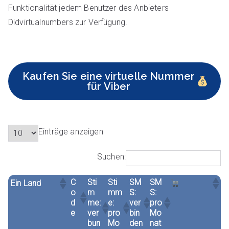
Funktionalität jedem Benutzer des Anbieters
Didvirtualnumbers zur Verfügung.
Kaufen Sie eine virtuelle Nummer
für Viber
Einträge anzeigen
Suchen:
C
Sti
Sti
SM
SM
Ein Land
o
m
mm
S:
S:
d
me:
e:
ver
pro
e
ver
pro
bin
Mo
bun
Mo
den
nat