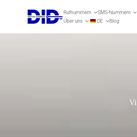
Zum
Rufnummern
SMS-Nummern
Inhalt
DIDVirtualN
Virtuelle Telefonnummern
Über uns
DE
Blog
springen
Vi