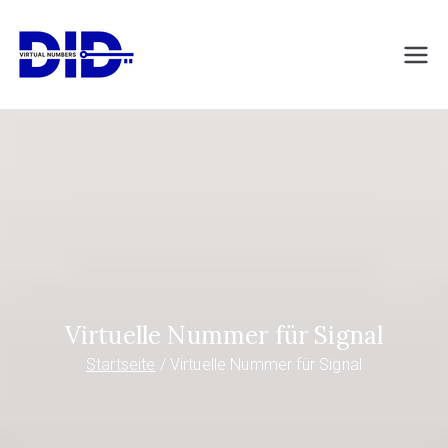
Zum
Inhalt
DIDVirtualNumb
Virtuelle Telefonnummern
springen
ers.com
Virtuelle Nummer für Signal
Startseite
Virtuelle Nummer für Signal