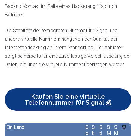
Backup-Kontakt im Falle eines Hackerangriffs durch
Betrüger.
Die Stabilität der temporären Nummer für Signal und
andere virtuelle Nummern hängt von der Qualität der
Internetabdeckung an Ihrem Standort ab. Der Anbieter
sorgt seinerseits für eine zuverlässige Verschlüsselung der
Daten, die über die virtuelle Nummer übertragen werden
Kaufen Sie eine virtuelle
Telefonnummer für Signal 💰
Ein Land
C
S
S
S
S
🛒
o
ti
ti
M
M