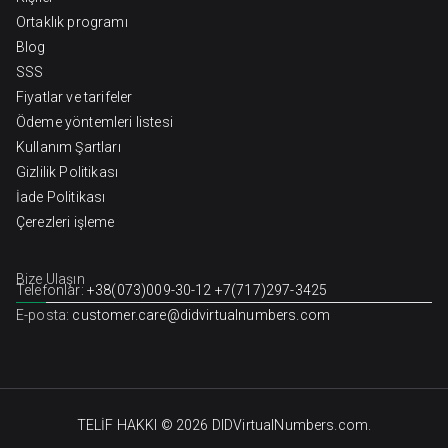
Ortaklık programı
Blog
SSS
Fiyatlar ve tarifeler
Ödeme yöntemleri listesi
Kullanım Şartları
Gizlilik Politikası
İade Politikası
Çerezleri işleme
Bize Ulaşın
Telefonlar:
+38(073)009-30-12
+7(717)297-3425
E-posta:
customer.care@didvirtualnumbers.com
TELİF HAKKI © 2026
DIDVirtualNumbers.com
.