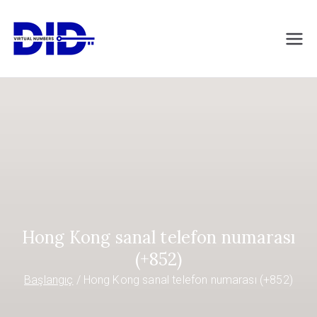
İçeriğe
geç
DIDVirtualNumb
Sanal telefon numaraları
ers.com
Hong Kong sanal telefon numarası
(+852)
Başlangıç
Hong Kong sanal telefon numarası (+852)