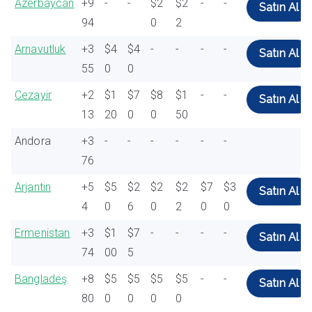
Azerbaycan
+9
-
-
$2
$2
-
-
Satın Al
94
0
2
Arnavutluk
+3
$4
$4
-
-
-
-
Satın Al
55
0
0
Cezayir
+2
$1
$7
$8
$1
-
-
Satın Al
13
20
0
0
50
Andora
+3
-
-
-
-
-
-
76
Arjantin
+5
$5
$2
$2
$2
$7
$3
Satın Al
4
0
6
0
2
0
0
Ermenistan
+3
$1
$7
-
-
-
-
Satın Al
74
00
5
Bangladeş
+8
$5
$5
$5
$5
-
-
Satın Al
80
0
0
0
0