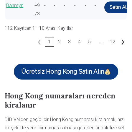
Bahreyn
+9
-
-
-
-
-
-
Satın Al
73
112 Kayıttan 1 - 10 Arası Kayıtlar
...
❮
1
2
3
4
5
12
❯
Ücretsiz Hong Kong Satın Alın
Hong Kong numaraları nereden
kiralanır
DID VN'den geçici bir Hong Kong numarası kiralamak, hızlı
bir şekilde yerel bir numara alması gereken ancak fiziksel