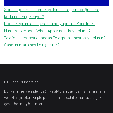
Sorunu çözmenin temel yolları: Instagram doğrulama
kodu neden gelmiyor?
Kod Telegram'a ulaşmazsa ne yapmalı? Yönetmek
Numara olmadan WhatsApp'a nasıl kayıt olunur?
Telefon numarası olmadan Telegram'a nasıl kayıt olunur?
Sanal numara nasıl oluşturulur?
DID Sanal Numaraları
Dünyanın her yerinden çağrı ve SMS alın, ayrıca hizmetlere rahat
ve hızlı kayıt olun. Kripto para birimi de dahil olmak üzere çok
çeşitli ödeme yöntemleri.