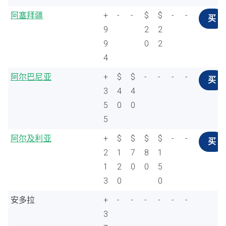
阿塞拜疆
+
-
-
$
$
-
-
买
9
2
2
9
0
2
4
阿尔巴尼亚
+
$
$
-
-
-
-
买
3
4
4
5
0
0
5
阿尔及利亚
+
$
$
$
$
-
-
买
2
1
7
8
1
1
2
0
0
5
3
0
0
安多拉
+
-
-
-
-
-
-
3