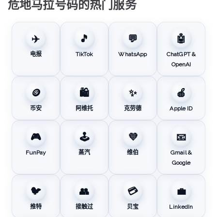
危地马拉号码的热门服务
✈️
🎵
💬
🤖
电报
TikTok
WhatsApp
ChatGPT &
OpenAI
🪙
🛍️
✨
🍎
币安
阿维托
克劳德
Apple ID
🎮
🕹️
💜
📧
FunPay
蒸汽
维伯
Gmail &
Google
🐦
👥
💳
💼
推特
接触过
贝宝
LinkedIn