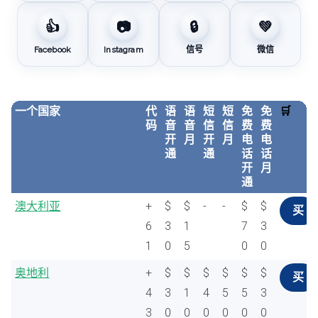
👍
📷
🔒
💚
Facebook
Instagram
信号
微信
一个国家
代
语
语
短
短
免
免
🛒
码
音
音
信
信
费
费
开
月
开
月
电
电
通
通
话
话
开
月
通
澳大利亚
+
$
$
-
-
$
$
买
6
3
1
7
3
1
0
5
0
0
奥地利
+
$
$
$
$
$
$
买
4
3
1
4
5
5
3
3
0
0
0
0
0
0