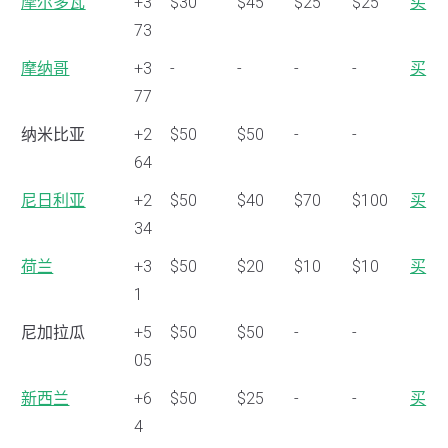
摩尔多瓦
+3
$30
$45
$25
$25
买
73
摩纳哥
+3
-
-
-
-
买
77
纳米比亚
+2
$50
$50
-
-
64
尼日利亚
+2
$50
$40
$70
$100
买
34
荷兰
+3
$50
$20
$10
$10
买
1
尼加拉瓜
+5
$50
$50
-
-
05
新西兰
+6
$50
$25
-
-
买
4