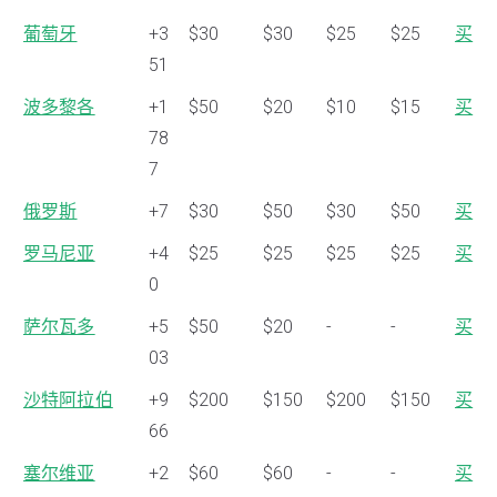
葡萄牙
+3
$30
$30
$25
$25
买
51
波多黎各
+1
$50
$20
$10
$15
买
78
7
俄罗斯
+7
$30
$50
$30
$50
买
罗马尼亚
+4
$25
$25
$25
$25
买
0
萨尔瓦多
+5
$50
$20
-
-
买
03
沙特阿拉伯
+9
$200
$150
$200
$150
买
66
塞尔维亚
+2
$60
$60
-
-
买