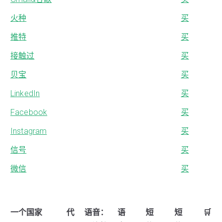
火种
买
推特
买
接触过
买
贝宝
买
LinkedIn
买
Facebook
买
Instagram
买
信号
买
微信
买
一个国家
代
语音：
语
短
短
🛒