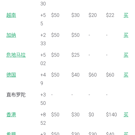
30
越南
+5
$50
$30
$20
$22
买
5
加纳
+2
$50
$50
-
-
买
33
危地马拉
+5
$50
$25
-
-
买
02
德国
+4
$50
$40
$60
$60
买
9
直布罗陀
+3
-
-
-
-
50
香港
+8
$50
$30
$0
$140
买
52
希腊
+3
$50
$30
$30
$40
买