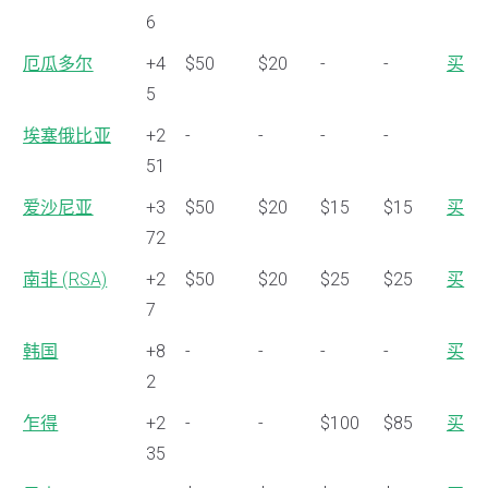
6
厄瓜多尔
+4
$50
$20
-
-
买
5
埃塞俄比亚
+2
-
-
-
-
51
爱沙尼亚
+3
$50
$20
$15
$15
买
72
南非 (RSA)
+2
$50
$20
$25
$25
买
7
韩国
+8
-
-
-
-
买
2
乍得
+2
-
-
$100
$85
买
35