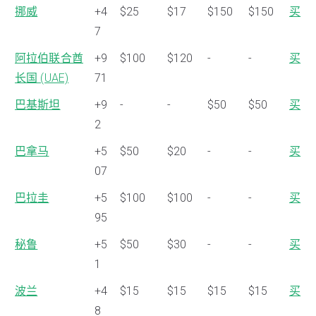
挪威
+4
$25
$17
$150
$150
买
7
阿拉伯联合酋
+9
$100
$120
-
-
买
长国 (UAE)
71
巴基斯坦
+9
-
-
$50
$50
买
2
巴拿马
+5
$50
$20
-
-
买
07
巴拉圭
+5
$100
$100
-
-
买
95
秘鲁
+5
$50
$30
-
-
买
1
波兰
+4
$15
$15
$15
$15
买
8