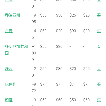
0
乔治亚州
+9
$50
$30
$25
$25
买
95
丹麦
+4
$50
$20
$90
$90
买
5
多明尼加共和
+1
$50
$26
-
-
买
国
80
9
埃及
+2
$50
$80
$20
$25
买
0
以色列
+9
$7
$7
$7
$7
买
72
印度
+9
$50
$50
$50
$60
买