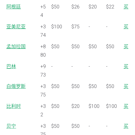
阿根廷
+5
$50
$26
$20
$22
买
4
亚美尼亚
+3
$100
$75
-
-
买
74
孟加拉国
+8
$50
$50
$50
$50
买
80
巴林
+9
-
-
-
-
买
73
白俄罗斯
+3
$50
$50
$50
$50
买
75
比利时
+3
$50
$20
$100
$100
买
2
贝宁
+3
$50
$50
-
-
买
75