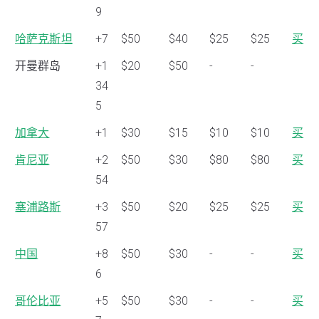
9
哈萨克斯坦
+7
$50
$40
$25
$25
买
开曼群岛
+1
$20
$50
-
-
34
5
加拿大
+1
$30
$15
$10
$10
买
肯尼亚
+2
$50
$30
$80
$80
买
54
塞浦路斯
+3
$50
$20
$25
$25
买
57
中国
+8
$50
$30
-
-
买
6
哥伦比亚
+5
$50
$30
-
-
买