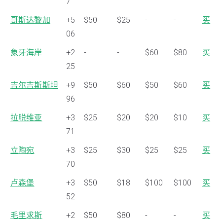
7
哥斯达黎加
+5
$50
$25
-
-
买
06
象牙海岸
+2
-
-
$60
$80
买
25
吉尔吉斯斯坦
+9
$50
$60
$50
$60
买
96
拉脱维亚
+3
$25
$20
$20
$10
买
71
立陶宛
+3
$25
$30
$25
$25
买
70
卢森堡
+3
$50
$18
$100
$100
买
52
毛里求斯
+2
$50
$80
-
-
买