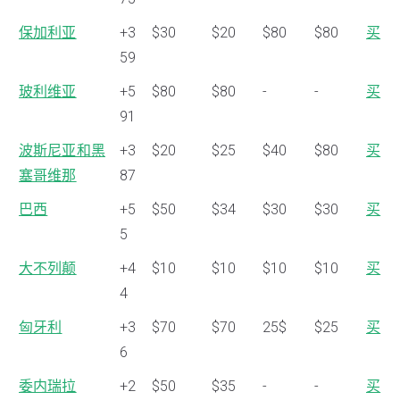
保加利亚
+3
$30
$20
$80
$80
买
59
玻利维亚
+5
$80
$80
-
-
买
91
波斯尼亚和黑
+3
$20
$25
$40
$80
买
塞哥维那
87
巴西
+5
$50
$34
$30
$30
买
5
大不列颠
+4
$10
$10
$10
$10
买
4
匈牙利
+3
$70
$70
25$
$25
买
6
委内瑞拉
+2
$50
$35
-
-
买