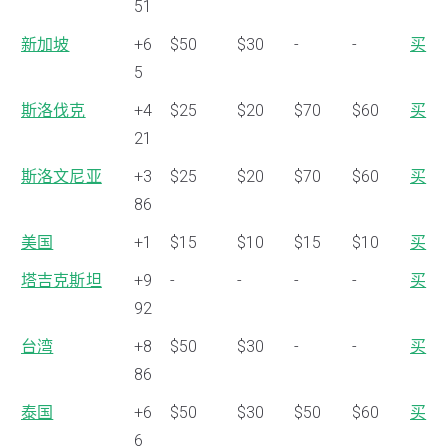
51
新加坡
+6
$50
$30
-
-
买
5
斯洛伐克
+4
$25
$20
$70
$60
买
21
斯洛文尼亚
+3
$25
$20
$70
$60
买
86
美国
+1
$15
$10
$15
$10
买
塔吉克斯坦
+9
-
-
-
-
买
92
台湾
+8
$50
$30
-
-
买
86
泰国
+6
$50
$30
$50
$60
买
6