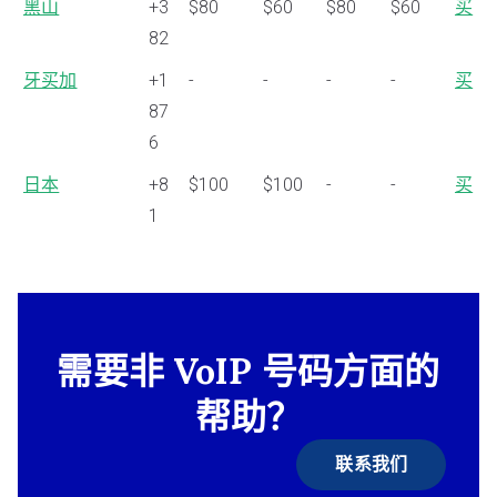
黑山
+3
$80
$60
$80
$60
买
82
牙买加
+1
-
-
-
-
买
87
6
日本
+8
$100
$100
-
-
买
1
需要非 VoIP 号码方面的
帮助？
联系我们