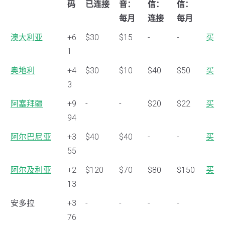
码
已连接
音：
信：
信：
每月
连接
每月
澳大利亚
+6
$30
$15
-
-
买
1
奥地利
+4
$30
$10
$40
$50
买
3
阿塞拜疆
+9
-
-
$20
$22
买
94
阿尔巴尼亚
+3
$40
$40
-
-
买
55
阿尔及利亚
+2
$120
$70
$80
$150
买
13
安多拉
+3
-
-
-
-
76