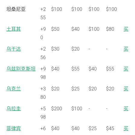
坦桑尼亚
+2
$100
$100
$100
$100
55
土耳其
+9
$50
$40
$100
$80
买
0
乌干达
+2
$30
$20
-
-
买
56
乌兹别克斯坦
+9
$40
$55
$40
$55
买
98
乌克兰
+3
$20
$25
$20
$20
买
80
乌拉圭
+5
$200
$100
-
-
买
98
菲律宾
+6
$40
$40
$25
$45
买