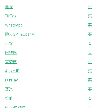
电报
买
TikTok
买
WhatsApp
买
聊天GPT&OpenAI
买
币安
买
阿维托
买
克劳德
买
Apple ID
买
FunPay
买
蒸汽
买
维伯
买
Gmail&谷歌
买