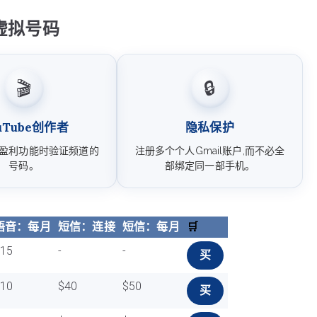
e虚拟号码
🎬
🔒
uTube创作者
隐私保护
盈利功能时验证频道的
注册多个个人Gmail账户,而不必全
号码。
部绑定同一部手机。
语音：每月
短信：连接
短信：每月
🛒
$15
-
-
买
$10
$40
$50
买