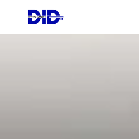
跳
转
DIDVirtualN
虚拟电话号码
到
内
容