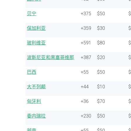
贝宁
+375
$50
保加利亚
+359
$30
玻利维亚
+591
$80
波斯尼亚和黑塞哥维那
+387
$20
巴西
+55
$50
大不列颠
+44
$10
匈牙利
+36
$70
委内瑞拉
+230
$50
越南
+55
$50