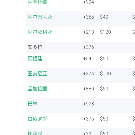
阿塞拜疆
+994
-
-
阿尔巴尼亚
+355
$40
阿尔及利亚
+213
$120
安多拉
+376
-
-
阿根廷
+54
$50
亚美尼亚
+374
$100
孟加拉国
+880
$50
巴林
+973
-
-
白俄罗斯
+375
$50
比利时
+32
$50