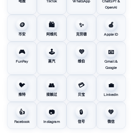
电报
TikTok
WhatsApp
ChatGPT &
OpenAI
🪙
🛍️
✨
🍎
币安
阿维托
克劳德
Apple ID
🎮
🕹️
💜
📧
FunPay
蒸汽
维伯
Gmail &
Google
🐦
👥
💳
💼
推特
接触过
贝宝
LinkedIn
👍
📷
🔒
💚
Facebook
Instagram
信号
微信