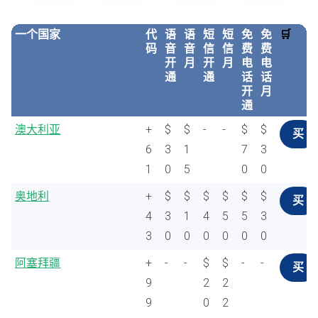
一个国家
代
语
语
短
短
免
免
🛒
码
音
音
信
信
费
费
开
月
开
月
电
电
通
通
话
话
开
月
通
澳大利亚
+
$
$
-
-
$
$
买
6
3
1
7
3
1
0
5
0
0
奥地利
+
$
$
$
$
$
$
买
4
3
1
4
5
5
3
3
0
0
0
0
0
0
阿塞拜疆
+
-
-
$
$
-
-
买
9
2
2
9
0
2