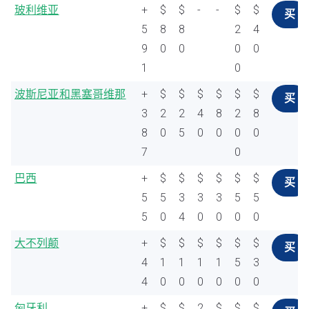
玻利维亚
+
$
$
-
-
$
$
买
5
8
8
2
4
9
0
0
0
0
1
0
波斯尼亚和黑塞哥维那
+
$
$
$
$
$
$
买
3
2
2
4
8
2
8
8
0
5
0
0
0
0
7
0
巴西
+
$
$
$
$
$
$
买
5
5
3
3
3
5
5
5
0
4
0
0
0
0
大不列颠
+
$
$
$
$
$
$
买
4
1
1
1
1
5
3
4
0
0
0
0
0
0
匈牙利
+
$
$
2
$
$
$