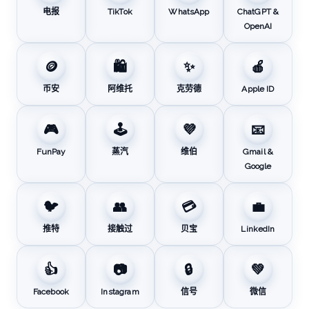
电报
TikTok
WhatsApp
ChatGPT &
OpenAI
🪙
🛍️
✨
🍎
币安
阿维托
克劳德
Apple ID
🎮
🕹️
💜
📧
FunPay
蒸汽
维伯
Gmail &
Google
🐦
👥
💳
💼
推特
接触过
贝宝
LinkedIn
👍
📷
🔒
💚
Facebook
Instagram
信号
微信