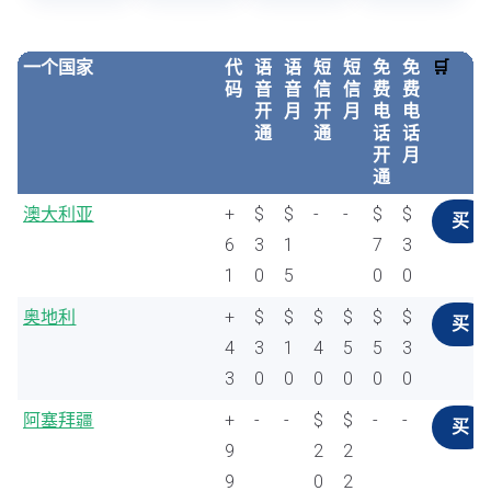
一个国家
代
语
语
短
短
免
免
🛒
码
音
音
信
信
费
费
开
月
开
月
电
电
通
通
话
话
开
月
通
澳大利亚
+
$
$
-
-
$
$
买
6
3
1
7
3
1
0
5
0
0
奥地利
+
$
$
$
$
$
$
买
4
3
1
4
5
5
3
3
0
0
0
0
0
0
阿塞拜疆
+
-
-
$
$
-
-
买
9
2
2
9
0
2