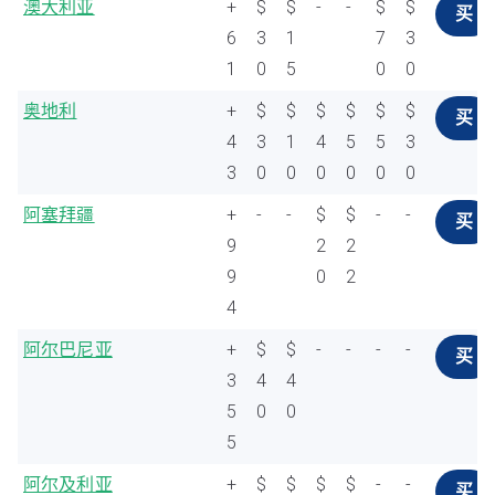
澳大利亚
+
$
$
-
-
$
$
买
6
3
1
7
3
1
0
5
0
0
奥地利
+
$
$
$
$
$
$
买
4
3
1
4
5
5
3
3
0
0
0
0
0
0
阿塞拜疆
+
-
-
$
$
-
-
买
9
2
2
9
0
2
4
阿尔巴尼亚
+
$
$
-
-
-
-
买
3
4
4
5
0
0
5
阿尔及利亚
+
$
$
$
$
-
-
买