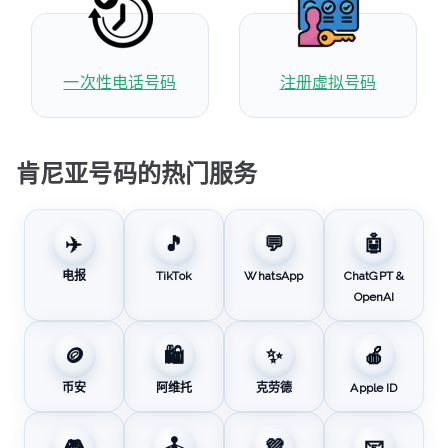
一次性电话号码
注册虚拟号码
肯尼亚号码的热门服务
✈️
🎵
💬
🤖
电报
TikTok
WhatsApp
ChatGPT &
OpenAI
🪙
🛍️
✨
🍎
币安
阿维托
克劳德
Apple ID
🎮
🕹️
💜
📧