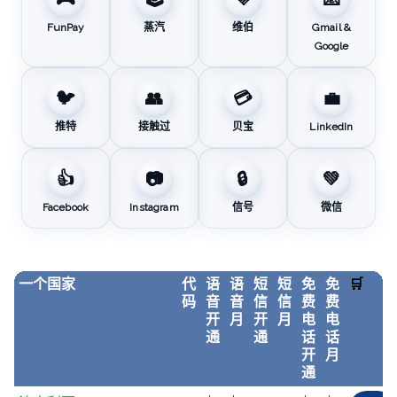
FunPay
蒸汽
维伯
Gmail &
Google
🐦
👥
💳
💼
推特
接触过
贝宝
LinkedIn
👍
📷
🔒
💚
Facebook
Instagram
信号
微信
一个国家
代
语
语
短
短
免
免
🛒
码
音
音
信
信
费
费
开
月
开
月
电
电
通
通
话
话
开
月
通