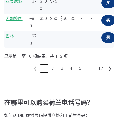
亚美尼亚
+37
$10
$75
-
-
-
-
买
4
0
孟加拉国
+88
$50
$50
$50
$50
-
-
买
0
巴林
+97
-
-
-
-
-
-
买
3
显示第 1 至 10 项结果，共 112 项
...
❮
1
2
3
4
5
12
❯
在哪里可以购买荷兰电话号码？
如何从 DID 虚拟号码提供商处租用荷兰号码：