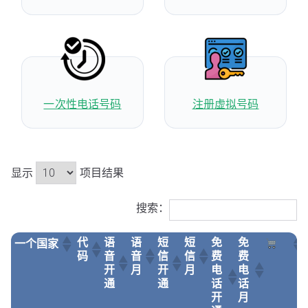
一次性电话号码
注册虚拟号码
显示
项目结果
搜索：
代
语
语
短
短
免
免
一个国家
码
音
音
信
信
费
费
开
月
开
月
电
电
通
通
话
话
开
月