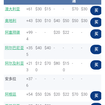
通
澳大利亚
+61
$30
$15
-
-
$70
$30
买
奥地利
+43
$30
$10
$40
$50
$50
$30
买
阿塞拜疆
+99
-
-
$20
$22
-
-
买
4
阿尔巴尼亚
+35
$40
$40
-
-
-
-
买
5
阿尔及利亚
+21
$12
$70
$80
$15
-
-
买
3
0
0
安多拉
+37
-
-
-
-
-
-
6
阿根廷
+54
$50
$26
$20
$22
$70
$30
买