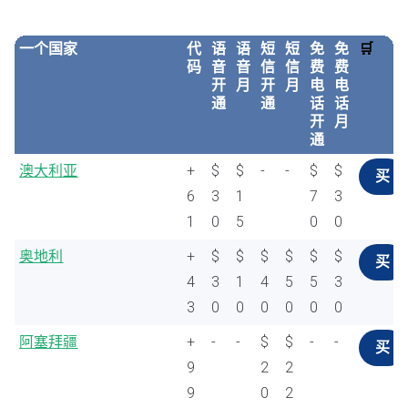
一个国家
代
语
语
短
短
免
免
🛒
码
音
音
信
信
费
费
开
月
开
月
电
电
通
通
话
话
开
月
通
澳大利亚
+
$
$
-
-
$
$
买
6
3
1
7
3
1
0
5
0
0
奥地利
+
$
$
$
$
$
$
买
4
3
1
4
5
5
3
3
0
0
0
0
0
0
阿塞拜疆
+
-
-
$
$
-
-
买
9
2
2
9
0
2