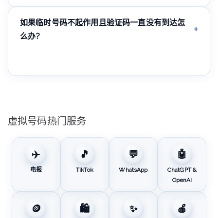
在已付费期限内通常没有消息数量限制——只要租期有效,
号码会接收所有传入短信。
如果临时号码不起作用且验证码一直没有到达怎
么办?
请联系DIDVN客服——多数情况下可以快速更换号码,或针
对具体情况获得帮助,而不会损失已付费的时间。
虚拟号码热门服务
✈️
🎵
💬
🤖
电报
TikTok
WhatsApp
ChatGPT &
OpenAI
🪙
🛍️
✨
🍎