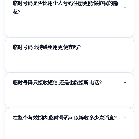
临时号码是否比用个人号码注册更能保护我的隐
私?
是的,使用临时号码不会向您注册的服务透露真实电话号码
——这是保护个人数据免受垃圾信息和数据泄露的标准方
法。
临时号码比持续租用更便宜吗?
通常是的,短期套餐的绝对费用更低,尽管按使用天数计算价
格可能相当——请根据您的具体使用场景比较总成本。
临时号码只接收短信,还是也能接听电话?
取决于具体套餐——如果您确实需要通话而非仅文本消息,
选择时请确认此细节。
在整个有效期内,临时号码可以接收多少次消息?