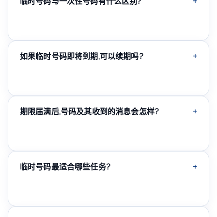
临时号码与一次性号码有什么区别?
一次性号码设计用于接收一条消息或一次通话,之后立即变
为不可用。临时号码在一定期限内有效,期间可以接收多条
消息或多次通话。
如果临时号码即将到期,可以续期吗?
多数情况下可以,在当前期限结束前可在个人中心续期——
我们建议提前续期,以免失去该号码。
期限届满后,号码及其收到的消息会怎样?
号码将被停用,并可能重新分配给其他用户。个人中心中收
到消息的历史记录通常会保留一段时间,但号码本身将不再
接收新的短信或来电。
临时号码最适合哪些任务?
非常适合一次性或短期任务:活动报名、测试服务、在需要
电话号码的平台上进行一次性购买,而无需长期使用。