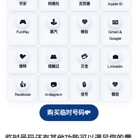
币安
阿维托
克劳德
Apple ID
🎮
🕹️
💜
📧
FunPay
蒸汽
维伯
Gmail &
Google
🐦
👥
💳
💼
推特
接触过
贝宝
LinkedIn
👍
📷
🔒
💚
Facebook
Instagram
信号
微信
购买临时号码💸