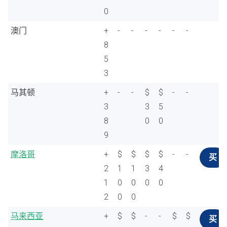
0
澳门
+
-
-
-
-
-
-
8
5
3
马其顿
+
-
-
$
$
-
-
3
3
5
8
0
0
9
摩洛哥
+
$
$
$
$
-
-
买
2
1
1
3
4
1
0
0
0
0
2
0
0
马来西亚
+
$
$
-
-
$
$
买