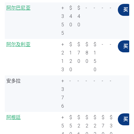
阿尔巴尼亚
+
$
$
-
-
-
-
买
3
4
4
5
0
0
5
阿尔及利亚
+
$
$
$
$
-
-
买
2
1
7
8
1
1
2
0
0
5
3
0
0
安多拉
+
-
-
-
-
-
-
3
7
6
阿根廷
+
$
$
$
$
$
$
买
5
5
2
2
2
7
3