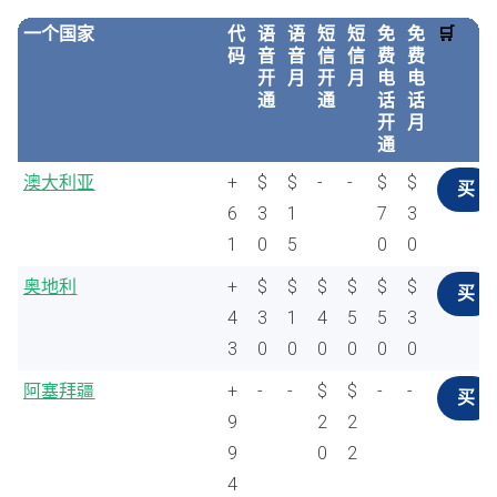
一个国家
代
语
语
短
短
免
免
🛒
码
音
音
信
信
费
费
开
月
开
月
电
电
通
通
话
话
开
月
通
澳大利亚
+
$
$
-
-
$
$
买
6
3
1
7
3
1
0
5
0
0
奥地利
+
$
$
$
$
$
$
买
4
3
1
4
5
5
3
3
0
0
0
0
0
0
阿塞拜疆
+
-
-
$
$
-
-
买
9
2
2
9
0
2
4