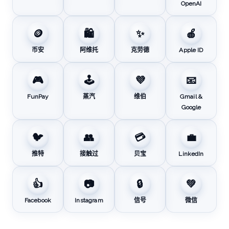
OpenAI
🪙
🛍️
✨
🍎
币安
阿维托
克劳德
Apple ID
🎮
🕹️
💜
📧
FunPay
蒸汽
维伯
Gmail &
Google
🐦
👥
💳
💼
推特
接触过
贝宝
LinkedIn
👍
📷
🔒
💚
Facebook
Instagram
信号
微信