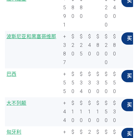
买
5
8
8
2
4
9
0
0
0
0
1
0
波斯尼亚和黑塞哥维那
+
$
$
$
$
$
$
买
3
2
2
4
8
2
8
8
0
5
0
0
0
0
7
0
巴西
+
$
$
$
$
$
$
买
5
5
3
3
3
5
5
5
0
4
0
0
0
0
大不列颠
+
$
$
$
$
$
$
买
4
1
1
1
1
5
3
4
0
0
0
0
0
0
匈牙利
+
$
$
2
$
$
$
买