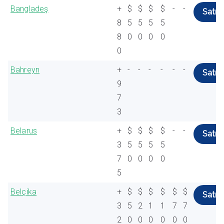
Bangladeş
+
$
$
$
$
-
-
Satın 
8
5
5
5
5
8
0
0
0
0
0
Bahreyn
+
-
-
-
-
-
-
Satın 
9
7
3
Belarus
+
$
$
$
$
-
-
Satın 
3
5
5
5
5
7
0
0
0
0
5
Belçika
+
$
$
$
$
$
$
Satın 
3
5
2
1
1
7
7
2
0
0
0
0
0
0