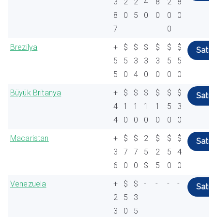
3
2
2
4
8
2
8
8
0
5
0
0
0
0
7
0
Brezilya
+
$
$
$
$
$
$
Satın 
5
5
3
3
3
5
5
5
0
4
0
0
0
0
Büyük Britanya
+
$
$
$
$
$
$
Satın 
4
1
1
1
1
5
3
4
0
0
0
0
0
0
Macaristan
+
$
$
2
$
$
$
Satın 
3
7
7
5
2
5
4
6
0
0
$
5
0
0
Venezuela
+
$
$
-
-
-
-
Satın 
2
5
3
3
0
5