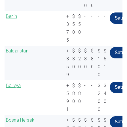
0
0
Benin
+
$
$
-
-
-
-
Satın 
3
5
5
7
0
0
5
Bulgaristan
+
$
$
$
$
$
$
Satın 
3
3
2
8
8
1
6
5
0
0
0
0
0
1
9
0
Bolivya
+
$
$
-
-
$
$
Satın 
5
8
8
2
4
9
0
0
0
0
1
0
Bosna Hersek
+
$
$
$
$
$
$
Satın 