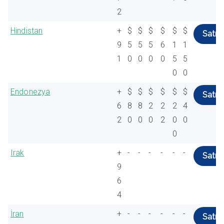
2
Hindistan
+
$
$
$
$
$
$
Satın 
9
5
5
5
6
1
1
1
0
0
0
0
5
5
0
0
Endonezya
+
$
$
$
$
$
$
Satın 
6
8
8
2
2
2
4
2
0
0
0
2
0
0
0
Irak
+
-
-
-
-
-
-
Satın 
9
6
4
İran
+
-
-
-
-
-
-
Satın 