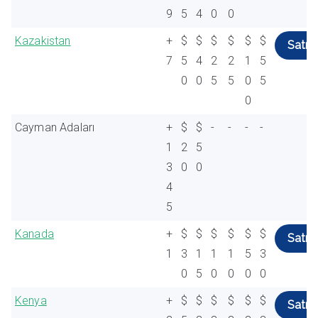
9
5
4
0
0
Kazakistan
+
$
$
$
$
$
$
Satın 
7
5
4
2
2
1
5
0
0
5
5
0
5
0
Cayman Adaları
+
$
$
-
-
-
-
1
2
5
3
0
0
4
5
Kanada
+
$
$
$
$
$
$
Satın 
1
3
1
1
1
5
3
0
5
0
0
0
0
Kenya
+
$
$
$
$
$
$
Satın 