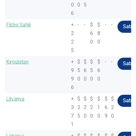
0
0
5
6
Fildişi Sahili
+
-
-
$
$
-
-
Satın 
2
6
8
2
0
0
5
Kırgızistan
+
$
$
$
$
-
-
Satın 
9
5
6
5
6
9
0
0
0
0
6
Litvanya
+
$
$
$
$
$
$
Satın 
3
2
2
2
1
6
2
7
5
0
0
0
9
0
1
Letonya
+
$
$
$
$
$
$