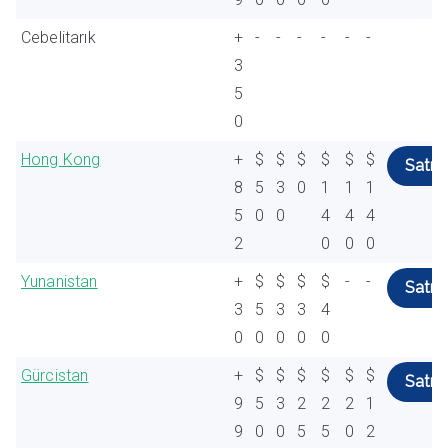
Cebelitarık
+
-
-
-
-
-
-
3
5
0
Hong Kong
+
$
$
$
$
$
$
Satın 
8
5
3
0
1
1
1
5
0
0
4
4
4
2
0
0
0
Yunanistan
+
$
$
$
$
-
-
Satın 
3
5
3
3
4
0
0
0
0
0
Gürcistan
+
$
$
$
$
$
$
Satın 
9
5
3
2
2
2
1
9
0
0
5
5
0
2