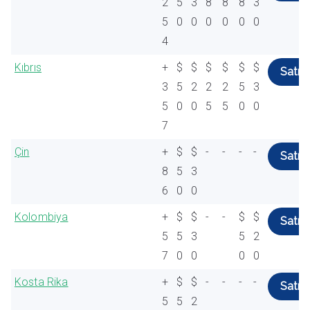
2
5
3
8
8
8
3
5
0
0
0
0
0
0
4
Kıbrıs
+
$
$
$
$
$
$
Satın 
3
5
2
2
2
5
3
5
0
0
5
5
0
0
7
Çin
+
$
$
-
-
-
-
Satın 
8
5
3
6
0
0
Kolombiya
+
$
$
-
-
$
$
Satın 
5
5
3
5
2
7
0
0
0
0
Kosta Rika
+
$
$
-
-
-
-
Satın 
5
5
2