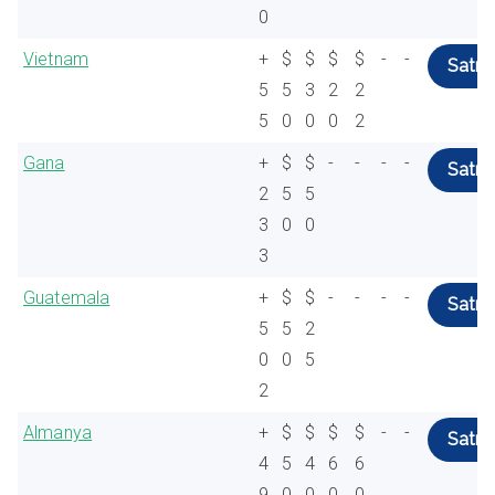
0
Vietnam
+
$
$
$
$
-
-
Satın 
5
5
3
2
2
5
0
0
0
2
Gana
+
$
$
-
-
-
-
Satın 
2
5
5
3
0
0
3
Guatemala
+
$
$
-
-
-
-
Satın 
5
5
2
0
0
5
2
Almanya
+
$
$
$
$
-
-
Satın 
4
5
4
6
6
9
0
0
0
0