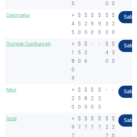
5
0
0
Danimarka
+
$
$
$
$
$
$
Satın 
4
5
2
9
9
3
2
5
0
0
0
0
0
0
Dominik Cumhuriyeti
+
$
$
-
-
$
$
Satın 
1
5
2
4
3
8
0
6
0
0
0
9
Mısır
+
$
$
$
$
-
-
Satın 
2
5
8
2
2
0
0
0
0
5
İsrail
+
$
$
$
$
$
$
Satın 
9
7
7
7
7
2
2
7
7
0