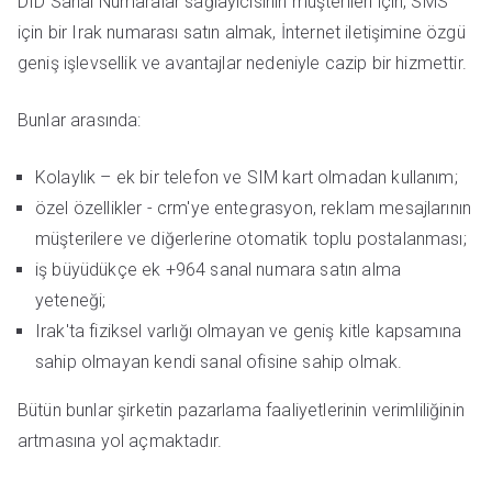
DID Sanal Numaralar sağlayıcısının müşterileri için, SMS
için bir Irak numarası satın almak, İnternet iletişimine özgü
geniş işlevsellik ve avantajlar nedeniyle cazip bir hizmettir.
Bunlar arasında:
Kolaylık – ek bir telefon ve SIM kart olmadan kullanım;
özel özellikler - crm'ye entegrasyon, reklam mesajlarının
müşterilere ve diğerlerine otomatik toplu postalanması;
iş büyüdükçe ek +964 sanal numara satın alma
yeteneği;
Irak'ta fiziksel varlığı olmayan ve geniş kitle kapsamına
sahip olmayan kendi sanal ofisine sahip olmak.
Bütün bunlar şirketin pazarlama faaliyetlerinin verimliliğinin
artmasına yol açmaktadır.