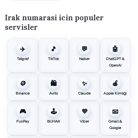
Irak numarasi icin populer
servisler
✈️
🎵
💬
🤖
Telgraf
TikTok
Naber
ChatGPT &
OpenAI
🪙
🛍️
✨
🍎
Binance
Avito
Claude
Apple Kimliği
🎮
🕹️
💜
📧
FunPay
BUHAR
Viber
Gmail &
Google