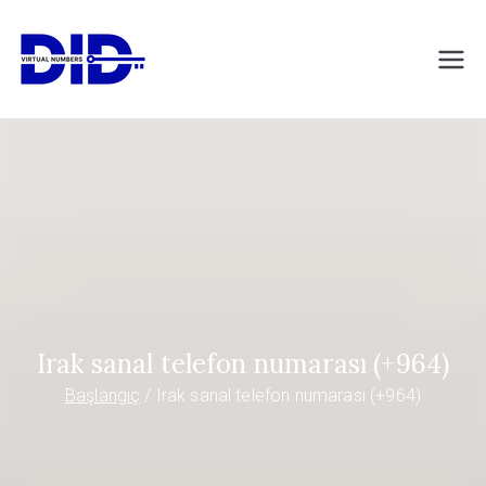
İçeriğe
geç
DIDVirtualNumb
Sanal telefon numaraları
ers.com
Irak sanal telefon numarası (+964)
Başlangıç
Irak sanal telefon numarası (+964)