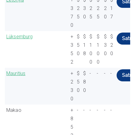
Satın 
3
2
3
2
2
2
1
7
5
0
5
5
0
7
0
Lüksemburg
+
$
$
$
$
$
$
Satın 
3
5
1
1
1
3
2
5
0
8
0
0
0
0
2
0
0
Mauritius
+
$
$
-
-
-
-
Satın 
2
5
8
3
0
0
0
Makao
+
-
-
-
-
-
-
8
5