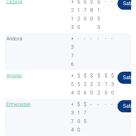
Cezayir
+
$
$
$
$
-
-
Satın 
2
1
7
8
1
1
2
0
0
5
3
0
0
Andora
+
-
-
-
-
-
-
3
7
6
Arjantin
+
$
$
$
$
$
$
Satın 
5
5
2
2
2
7
3
4
0
6
0
2
0
0
Ermenistan
+
$
$
-
-
-
-
Satın 
3
1
7
7
0
5
4
0