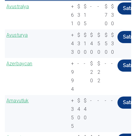
Avustralya
+
$
$
-
-
$
$
Satın 
6
3
1
7
3
1
0
5
0
0
Avusturya
+
$
$
$
$
$
$
Satın 
4
3
1
4
5
5
3
3
0
0
0
0
0
0
Azerbaycan
+
-
-
$
$
-
-
Satın 
9
2
2
9
0
2
4
Arnavutluk
+
$
$
-
-
-
-
Satın 
3
4
4
5
0
0
5