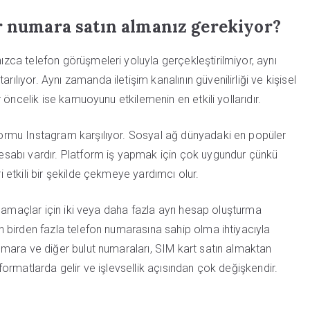
r numara satın almanız gerekiyor?
nızca telefon görüşmeleri yoluyla gerçekleştirilmiyor, aynı
rılıyor. Aynı zamanda iletişim kanalının güvenilirliği ve kişisel
er öncelik ise kamuoyunu etkilemenin en etkili yollarıdır.
tformu Instagram karşılıyor. Sosyal ağ dünyadaki en popüler
 hesabı vardır. Platform iş yapmak için çok uygundur çünkü
ri etkili bir şekilde çekmeye yardımcı olur.
klı amaçlar için iki veya daha fazla ayrı hesap oluşturma
çin birden fazla telefon numarasına sahip olma ihtiyacıyla
 numara ve diğer bulut numaraları, SIM kart satın almaktan
ı formatlarda gelir ve işlevsellik açısından çok değişkendir.