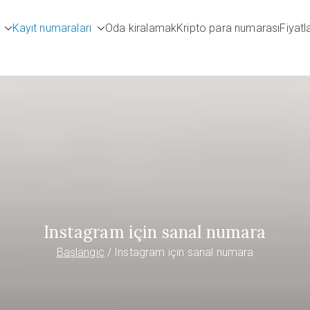
Kayıt numaraları
Oda kiralamak
Kripto para numarası
Fiyatl
umbers.com
Instagram için sanal numara
Başlangıç
Instagram için sanal numara