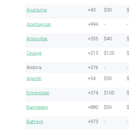
Avusturya
+43
$30
Azerbaycan
+994
-
-
Arnavutluk
+355
$40
Cezayir
+213
$120
Andora
+376
-
-
Arjantin
+54
$50
Ermenistan
+374
$100
Bangladeş
+880
$50
Bahreyn
+973
-
-