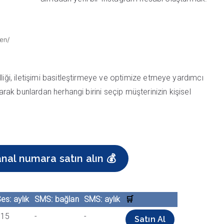
liği, iletişimi basitleştirmeye ve optimize etmeye yardımcı
larak bunlardan herhangi birini seçip müşterinizin kişisel
nal numara satın alın 💰
es: aylık
SMS: bağlan
SMS: aylık
🛒
$15
-
-
Satın Al