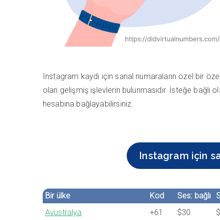
Instagram kaydı için sanal numaraların özel bir özel
olan gelişmiş işlevlerin bulunmasıdır. İsteğe bağlı o
hesabına bağlayabilirsiniz.
Instagram için sa
Bir ülke
Kod
Ses: bağlı
S
Avustralya
+61
$30