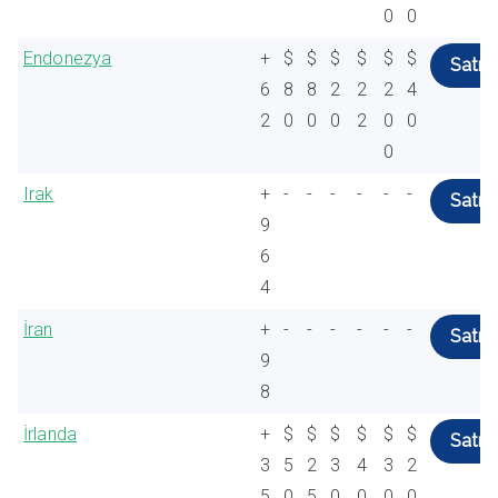
0
0
Endonezya
+
$
$
$
$
$
$
Satın 
6
8
8
2
2
2
4
2
0
0
0
2
0
0
0
Irak
+
-
-
-
-
-
-
Satın 
9
6
4
İran
+
-
-
-
-
-
-
Satın 
9
8
İrlanda
+
$
$
$
$
$
$
Satın 
3
5
2
3
4
3
2
5
0
5
0
0
0
0