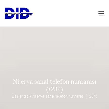
İçeriğe
geç
DIDVirtualNumb
Sanal telefon numaraları
ers.com
Nijerya sanal telefon numarası
(+234)
Başlangıç
Nijerya sanal telefon numarası (+234)