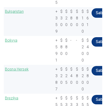
5
Bulgaristan
+
$
$
$
$
$
$
Satın 
3
3
2
8
8
1
6
5
0
0
0
0
0
1
9
0
Bolivya
+
$
$
-
-
$
$
Satın 
5
8
8
2
4
9
0
0
0
0
1
0
Bosna Hersek
+
$
$
$
$
$
$
Satın 
3
2
2
4
8
2
8
8
0
5
0
0
0
0
7
0
Brezilya
+
$
$
$
$
$
$
Satın 
5
5
3
3
3
5
5