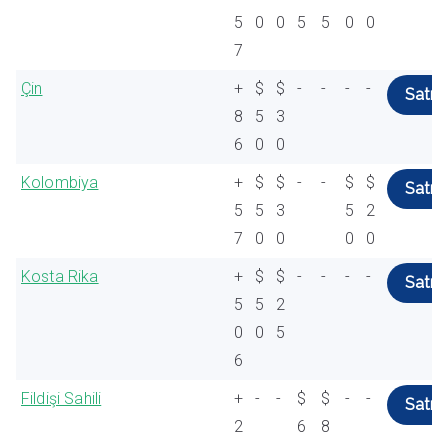
5
0
0
5
5
0
0
7
Çin
+
$
$
-
-
-
-
Satın 
8
5
3
6
0
0
Kolombiya
+
$
$
-
-
$
$
Satın 
5
5
3
5
2
7
0
0
0
0
Kosta Rika
+
$
$
-
-
-
-
Satın 
5
5
2
0
0
5
6
Fildişi Sahili
+
-
-
$
$
-
-
Satın 
2
6
8