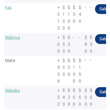
Fas
+
$
$
$
$
-
-
Satın 
2
1
1
3
4
1
0
0
0
0
2
0
0
Malezya
+
$
$
-
-
$
$
Satın 
6
5
3
8
3
0
0
0
0
0
Malta
+
$
$
$
$
-
-
3
5
2
1
1
5
0
0
5
5
6
0
0
Meksika
+
$
$
$
$
$
$
Satın 
5
4
2
5
5
5
5
2
0
0
0
0
0
0