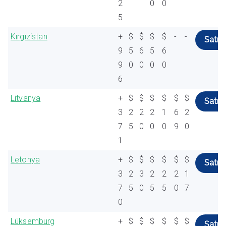
2
0
0
5
Kırgızistan
+
$
$
$
$
-
-
Satın 
9
5
6
5
6
9
0
0
0
0
6
Litvanya
+
$
$
$
$
$
$
Satın 
3
2
2
2
1
6
2
7
5
0
0
0
9
0
1
Letonya
+
$
$
$
$
$
$
Satın 
3
2
3
2
2
2
1
7
5
0
5
5
0
7
0
Lüksemburg
+
$
$
$
$
$
$
Satın 