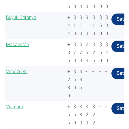
5
0
4
0
0
0
0
Büyük Britanya
+
$
$
$
$
$
$
Satın 
4
1
1
1
1
5
3
4
0
0
0
0
0
0
Macaristan
+
$
$
2
$
$
$
Satın 
3
7
7
5
2
5
4
6
0
0
$
5
0
0
Venezuela
+
$
$
-
-
-
-
Satın 
2
5
3
3
0
5
0
Vietnam
+
$
$
$
$
-
-
Satın 
5
5
3
2
2
5
0
0
0
2