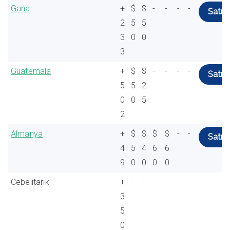
Gana
+
$
$
-
-
-
-
Satın 
2
5
5
3
0
0
3
Guatemala
+
$
$
-
-
-
-
Satın 
5
5
2
0
0
5
2
Almanya
+
$
$
$
$
-
-
Satın 
4
5
4
6
6
9
0
0
0
0
Cebelitarık
+
-
-
-
-
-
-
3
5
0