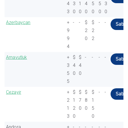
4
3
1
4
5
5
3
3
0
0
0
0
0
0
Azerbaycan
+
-
-
$
$
-
-
Satın 
9
2
2
9
0
2
4
Arnavutluk
+
$
$
-
-
-
-
Satın 
3
4
4
5
0
0
5
Cezayir
+
$
$
$
$
-
-
Satın 
2
1
7
8
1
1
2
0
0
5
3
0
0
Andora
+
-
-
-
-
-
-