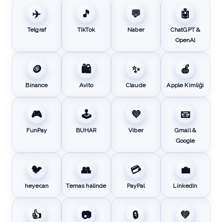
✈️
🎵
💬
🤖
Telgraf
TikTok
Naber
ChatGPT &
OpenAI
🪙
🛍️
✨
🍎
Binance
Avito
Claude
Apple Kimliği
🎮
🕹️
💜
📧
FunPay
BUHAR
Viber
Gmail &
Google
🐦
👥
💳
💼
heyecan
Temas halinde
PayPal
LinkedIn
👍
📷
🔒
💚