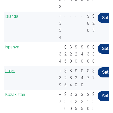
3
İzlanda
+
-
-
-
-
$
$
Satın 
3
8
2
5
0
5
4
ispanya
+
$
$
$
$
$
$
Satın 
3
2
2
2
4
3
3
4
5
0
0
0
0
0
İtalya
+
$
$
$
$
$
$
Satın 
3
2
3
3
4
7
7
9
5
4
0
0
Kazakistan
+
$
$
$
$
$
$
Satın 
7
5
4
2
2
1
5
0
0
5
5
0
5