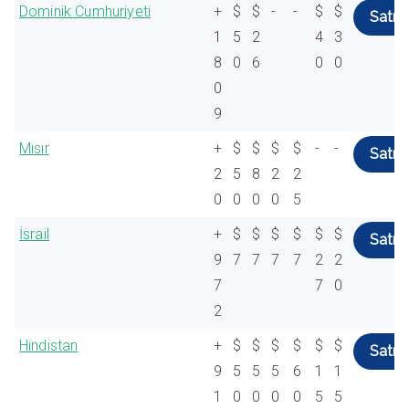
Dominik Cumhuriyeti
+
$
$
-
-
$
$
Satın 
1
5
2
4
3
8
0
6
0
0
0
9
Mısır
+
$
$
$
$
-
-
Satın 
2
5
8
2
2
0
0
0
0
5
İsrail
+
$
$
$
$
$
$
Satın 
9
7
7
7
7
2
2
7
7
0
2
Hindistan
+
$
$
$
$
$
$
Satın 
9
5
5
5
6
1
1
1
0
0
0
0
5
5