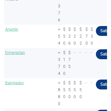
3
7
6
Arjantin
+
$
$
$
$
$
$
Satın 
5
5
2
2
2
7
3
4
0
6
0
2
0
0
Ermenistan
+
$
$
-
-
-
-
Satın 
3
1
7
7
0
5
4
0
Bangladeş
+
$
$
$
$
-
-
Satın 
8
5
5
5
5
8
0
0
0
0
0