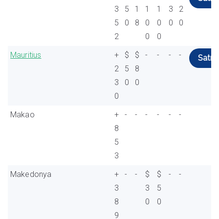
3
5
1
1
1
3
2
5
0
8
0
0
0
0
2
0
0
Mauritius
+
$
$
-
-
-
-
Satın 
2
5
8
3
0
0
0
Makao
+
-
-
-
-
-
-
8
5
3
Makedonya
+
-
-
$
$
-
-
3
3
5
8
0
0
9