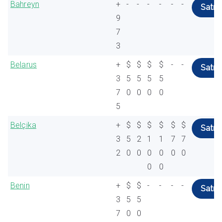
Bahreyn
+
-
-
-
-
-
-
Satın 
9
7
3
Belarus
+
$
$
$
$
-
-
Satın 
3
5
5
5
5
7
0
0
0
0
5
Belçika
+
$
$
$
$
$
$
Satın 
3
5
2
1
1
7
7
2
0
0
0
0
0
0
0
0
Benin
+
$
$
-
-
-
-
Satın 
3
5
5
7
0
0