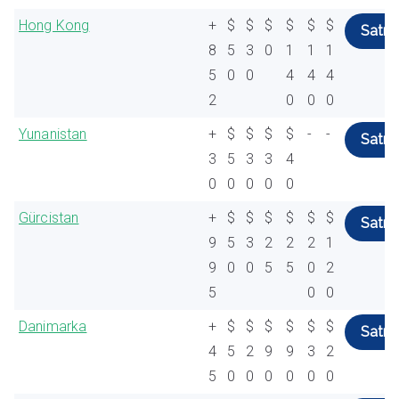
Hong Kong
+
$
$
$
$
$
$
Satın 
8
5
3
0
1
1
1
5
0
0
4
4
4
2
0
0
0
Yunanistan
+
$
$
$
$
-
-
Satın 
3
5
3
3
4
0
0
0
0
0
Gürcistan
+
$
$
$
$
$
$
Satın 
9
5
3
2
2
2
1
9
0
0
5
5
0
2
5
0
0
Danimarka
+
$
$
$
$
$
$
Satın 
4
5
2
9
9
3
2
5
0
0
0
0
0
0