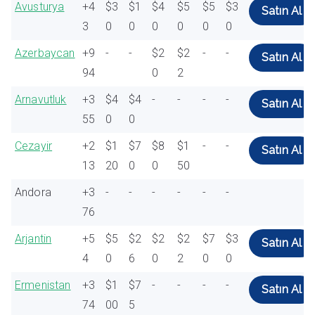
Avusturya
+4
$3
$1
$4
$5
$5
$3
Satın Al
3
0
0
0
0
0
0
Azerbaycan
+9
-
-
$2
$2
-
-
Satın Al
94
0
2
Arnavutluk
+3
$4
$4
-
-
-
-
Satın Al
55
0
0
Cezayir
+2
$1
$7
$8
$1
-
-
Satın Al
13
20
0
0
50
Andora
+3
-
-
-
-
-
-
76
Arjantin
+5
$5
$2
$2
$2
$7
$3
Satın Al
4
0
6
0
2
0
0
Ermenistan
+3
$1
$7
-
-
-
-
Satın Al
74
00
5