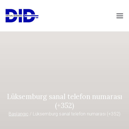
İçeriğe
geç
DIDVirtualNumb
Sanal telefon numaraları
ers.com
Lüksemburg sanal telefon numarası
(+352)
Başlangıç
Lüksemburg sanal telefon numarası (+352)