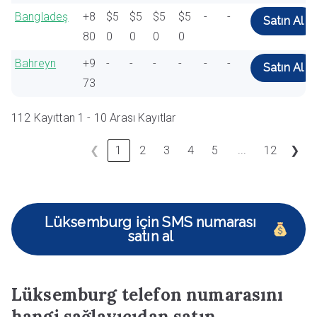
Bangladeş
+8
$5
$5
$5
$5
-
-
Satın Al
80
0
0
0
0
Bahreyn
+9
-
-
-
-
-
-
Satın Al
73
112 Kayıttan 1 - 10 Arası Kayıtlar
...
❮
1
2
3
4
5
12
❯
Lüksemburg için SMS numarası
satın al
Lüksemburg telefon numarasını
hangi sağlayıcıdan satın