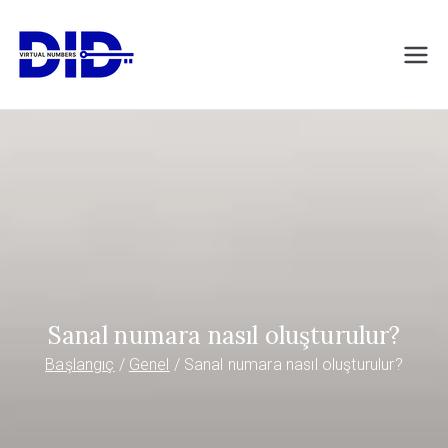
İçeriğe
geç
DIDVirtualNumb
Sanal telefon numaraları
ers.com
Sanal numara nasıl oluşturulur?
Başlangıç
Genel
Sanal numara nasıl oluşturulur?