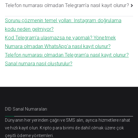
Yazı
Telefon numarası olmadan Telegram'a nasıl kayıt olunur?
gezinmesi
Sorunu çözmenin temel yolları: Instagram doğrulama
kodu neden gelmiyor?
Kod Telegram'a ulaşmazsa ne yapmalı? Yönetmek
Numara olmadan WhatsApp'a nasıl kayıt olunur?
Telefon numarası olmadan Telegram'a nasıl kayıt olunur?
Sanal numara nasıl oluşturulur?
DID Sanal Numaraları
Dünyanın her yerinden çağrı ve SMS alın, ayrıca hizmetlere rahat
ve hızlı kayıt olun. Kripto para birimi de dahil olmak üzere çok
çeşitli ödeme yöntemleri.