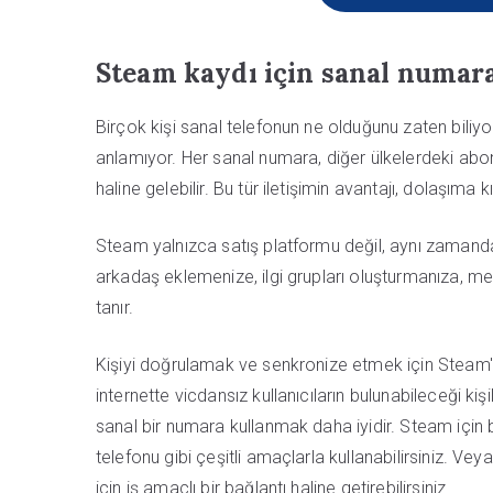
Steam kaydı için sanal numar
Birçok kişi sanal telefonun ne olduğunu zaten biliyo
anlamıyor. Her sanal numara, diğer ülkelerdeki abone
haline gelebilir. Bu tür iletişimin avantajı, dolaşıma k
Steam yalnızca satış platformu değil, aynı zamanda o
arkadaş eklemenize, ilgi grupları oluşturmanıza, m
tanır.
Kişiyi doğrulamak ve senkronize etmek için Steam'
internette vicdansız kullanıcıların bulunabileceği ki
sanal bir numara kullanmak daha iyidir. Steam için b
telefonu gibi çeşitli amaçlarla kullanabilirsiniz. V
için iş amaçlı bir bağlantı haline getirebilirsiniz.