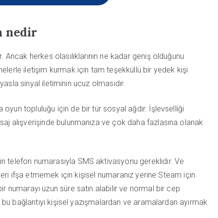
a nedir
r. Ancak herkes olasılıklarının ne kadar geniş olduğunu
lerle iletişim kurmak için tam teşekküllü bir yedek kişi
ıyasla sinyal iletiminin ucuz olmasıdır.
yun topluluğu için de bir tür sosyal ağdır. İşlevselliği
esaj alışverişinde bulunmanıza ve çok daha fazlasına olanak
in telefon numarasıyla SMS aktivasyonu gereklidir. Ve
şileri ifşa etmemek için kişisel numaranız yerine Steam için
ir numarayı uzun süre satın alabilir ve normal bir cep
eya bu bağlantıyı kişisel yazışmalardan ve aramalardan ayırmak