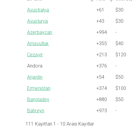
Bir ülke
Kod
Ses: bağ
Avustralya
+61
$30
Avusturya
+43
$30
Azerbaycan
+994
-
Arnavutluk
+355
$40
Cezayir
+213
$120
Andora
+376
-
Arjantin
+54
$50
Ermenistan
+374
$100
Bangladeş
+880
$50
Bahreyn
+973
-
111 Kayıttan 1 - 10 Arası Kayıtlar