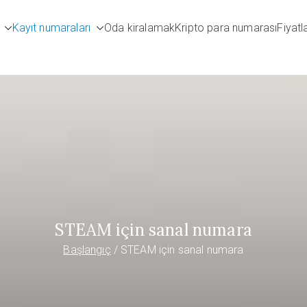
Kayıt numaraları
Oda kiralamak
Kripto para numarası
Fiyatl
umbers.com
STEAM için sanal numara
Başlangıç
STEAM için sanal numara