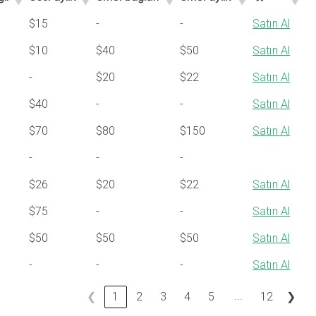
lı
Ses: aylık
SMS: bağlan
SMS: aylık
$15
-
-
Satın Al
$10
$40
$50
Satın Al
-
$20
$22
Satın Al
$40
-
-
Satın Al
$70
$80
$150
Satın Al
-
-
-
$26
$20
$22
Satın Al
$75
-
-
Satın Al
$50
$50
$50
Satın Al
-
-
-
Satın Al
...
❮
1
2
3
4
5
12
❯