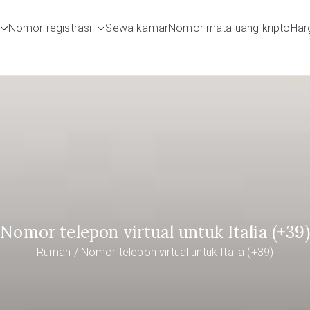
Nomor registrasi
Sewa kamar
Nomor mata uang kripto
Harg
umbers.com
Nomor telepon virtual untuk Italia (+39)
Rumah
Nomor telepon virtual untuk Italia (+39)