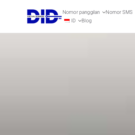
Langsung
Nomor panggilan
Nomor SMS
ke
DIDVirtualN
Nomor telepon virtual
ID
Blog
konten