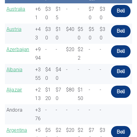
Australia
+6
$3
$1
-
-
$7
$3
Beli
1
0
5
0
0
Austria
+4
$3
$1
$40
$5
$5
$3
Beli
3
0
0
0
0
0
Azerbaijan
+9
-
-
$20
$2
-
-
Beli
94
2
Albania
+3
$4
$4
-
-
-
-
Beli
55
0
0
Aljazair
+2
$1
$7
$80
$1
-
-
Beli
13
20
0
50
Andora
+3
-
-
-
-
-
-
76
Argentina
+5
$5
$2
$20
$2
$7
$3
Beli