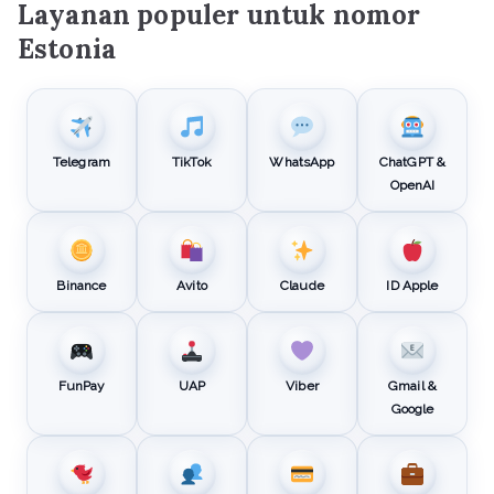
Layanan populer untuk nomor
Estonia
Telegram
TikTok
WhatsApp
ChatGPT &
OpenAI
Binance
Avito
Claude
ID Apple
FunPay
UAP
Viber
Gmail &
Google