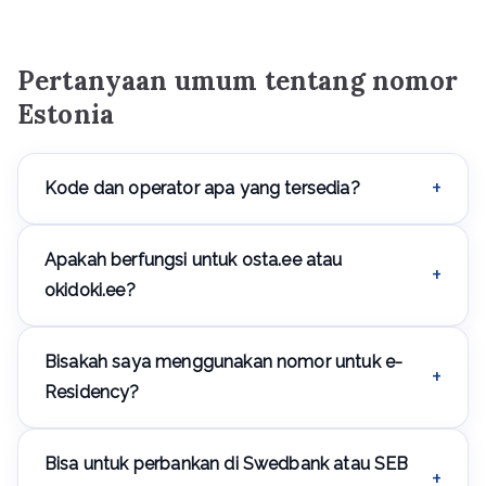
Pertanyaan umum tentang nomor
Estonia
Kode dan operator apa yang tersedia?
Nomor dimulai dengan +372. Operator: Telia Estonia,
Apakah berfungsi untuk osta.ee atau
Elisa Estonia, Tele2 Estonia.
okidoki.ee?
Ya, situs iklan populer.
Bisakah saya menggunakan nomor untuk e-
Residency?
Ya, registrasi bisnis sering memerlukan verifikasi
Bisa untuk perbankan di Swedbank atau SEB
nomor.