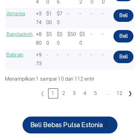
4
0
6
2
0
0
Armenia
+3
$1
$7
-
-
-
-
Beli
74
00
5
Bangladesh
+8
$5
$5
$50
$5
-
-
Beli
80
0
0
0
Bahrain
+9
-
-
-
-
-
-
Beli
73
Menampilkan 1 sampai 10 dari 112 entri
…
❮
1
2
3
4
5
12
❯
Beli Bebas Pulsa Estonia