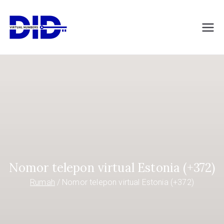
Langsung
ke
DIDVirtualNumb
Nomor telepon virtual
konten
ers.com
Nomor telepon virtual Estonia (+372)
Rumah
Nomor telepon virtual Estonia (+372)