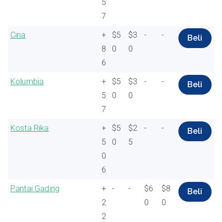
5
7
Cina
+
$5
$3
-
-
Beli
8
0
0
6
Kolumbia
+
$5
$3
-
-
Beli
5
0
0
7
Kosta Rika
+
$5
$2
-
-
Beli
5
0
5
0
6
Pantai Gading
+
-
-
$6
$8
Beli
2
0
0
2