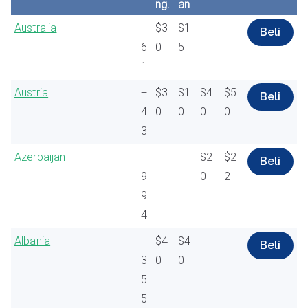
ng.
an
Australia
+
$3
$1
-
-
Beli
6
0
5
1
Austria
+
$3
$1
$4
$5
Beli
4
0
0
0
0
3
Azerbaijan
+
-
-
$2
$2
Beli
9
0
2
9
4
Albania
+
$4
$4
-
-
Beli
3
0
0
5
5