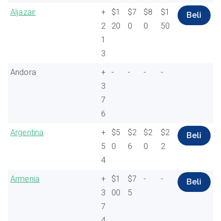
Aljazair
+
$1
$7
$8
$1
Beli
2
20
0
0
50
1
3
Andora
+
-
-
-
-
3
7
6
Argentina
+
$5
$2
$2
$2
Beli
5
0
6
0
2
4
Armenia
+
$1
$7
-
-
Beli
3
00
5
7
4