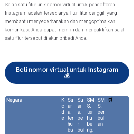
Salah satu fitur unik nomor virtual untuk pendaftaran
Instagram adalah tersedianya fitur-fitur canggih yang
membantu menyederhanakan dan mengoptimalkan
komunikasi. Anda dapat memilih dan mengaktifkan salah
satu fitur tersebut di akun pribadi Anda.
Beli nomor virtual untuk Instagram
💰
Negara
K
Su
Su
SM
SM
🛒
o
ar
ar
S:
S:
d
a:
a:
ter
per
e
ter
pe
hu
bul
hu
r
bu
an
bu
bul
ng.