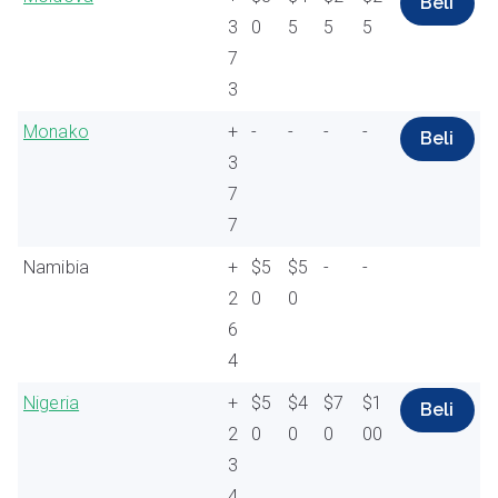
Beli
3
0
5
5
5
7
3
Monako
+
-
-
-
-
Beli
3
7
7
Namibia
+
$5
$5
-
-
2
0
0
6
4
Nigeria
+
$5
$4
$7
$1
Beli
2
0
0
0
00
3
4