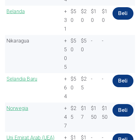
Belanda
+
$5
$2
$1
$1
Beli
3
0
0
0
0
1
Nikaragua
+
$5
$5
-
-
5
0
0
0
5
Selandia Baru
+
$5
$2
-
-
Beli
6
0
5
4
Norwegia
+
$2
$1
$1
$1
Beli
4
5
7
50
50
7
Uni Emirat Arab (UEA)
+
$1
$1
-
-
Beli