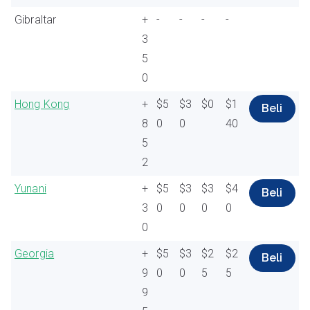
Gibraltar
+
-
-
-
-
3
5
0
Hong Kong
+
$5
$3
$0
$1
Beli
8
0
0
40
5
2
Yunani
+
$5
$3
$3
$4
Beli
3
0
0
0
0
0
Georgia
+
$5
$3
$2
$2
Beli
9
0
0
5
5
9