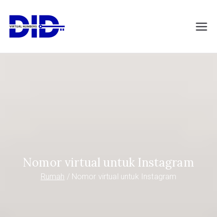
Langsung
ke
DIDVirtualNumb
Nomor telepon virtual
konten
ers.com
Nomor virtual untuk Instagram
Rumah
Nomor virtual untuk Instagram