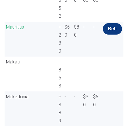
3
0
8
00
00
5
2
Mauritius
+
$5
$8
-
-
Beli
2
0
0
3
0
Makau
+
-
-
-
-
8
5
3
Makedonia
+
-
-
$3
$5
3
0
0
8
9