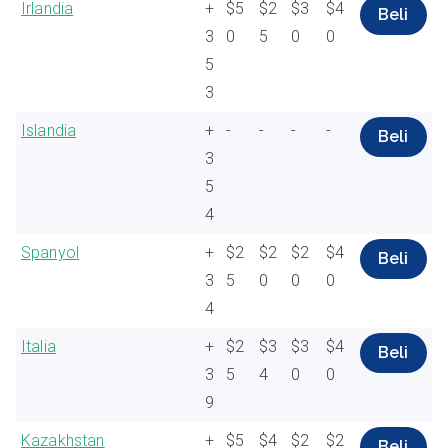
Irlandia
+
$5
$2
$3
$4
Beli
3
0
5
0
0
5
3
Islandia
+
-
-
-
-
Beli
3
5
4
Spanyol
+
$2
$2
$2
$4
Beli
3
5
0
0
0
4
Italia
+
$2
$3
$3
$4
Beli
3
5
4
0
0
9
Kazakhstan
+
$5
$4
$2
$2
Beli