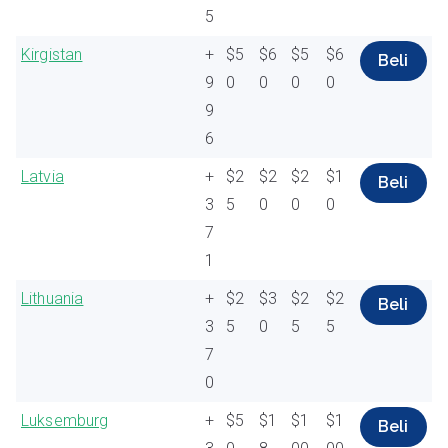
5
Kirgistan
+
$5
$6
$5
$6
Beli
9
0
0
0
0
9
6
Latvia
+
$2
$2
$2
$1
Beli
3
5
0
0
0
7
1
Lithuania
+
$2
$3
$2
$2
Beli
3
5
0
5
5
7
0
Luksemburg
+
$5
$1
$1
$1
Beli