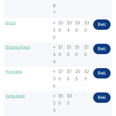
8
7
Brazil
+
$5
$3
$3
$3
Beli
5
0
4
0
0
5
Britania Raya
+
$1
$1
$1
$1
Beli
4
0
0
0
0
4
Hongaria
+
$7
$7
25
$2
Beli
3
0
0
$
5
6
Venezuela
+
$5
$3
-
-
Beli
2
0
5
3