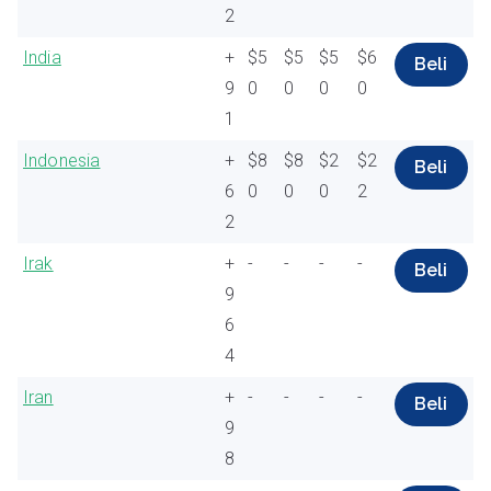
2
India
+
$5
$5
$5
$6
Beli
9
0
0
0
0
1
Indonesia
+
$8
$8
$2
$2
Beli
6
0
0
0
2
2
Irak
+
-
-
-
-
Beli
9
6
4
Iran
+
-
-
-
-
Beli
9
8