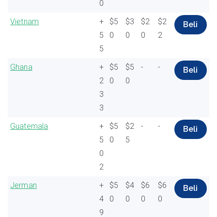
0
Vietnam
+
$5
$3
$2
$2
Beli
5
0
0
0
2
5
Ghana
+
$5
$5
-
-
Beli
2
0
0
3
3
Guatemala
+
$5
$2
-
-
Beli
5
0
5
0
2
Jerman
+
$5
$4
$6
$6
Beli
4
0
0
0
0
9