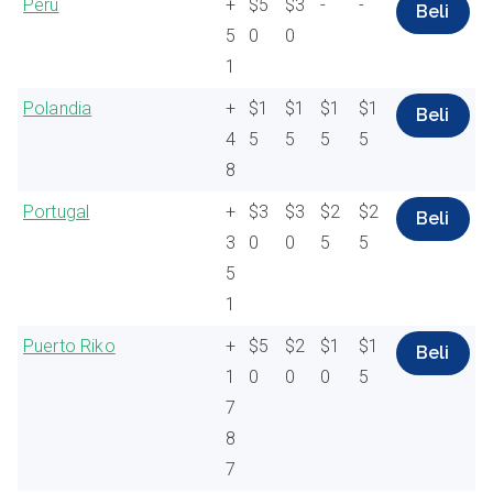
Peru
+
$5
$3
-
-
Beli
5
0
0
1
Polandia
+
$1
$1
$1
$1
Beli
4
5
5
5
5
8
Portugal
+
$3
$3
$2
$2
Beli
3
0
0
5
5
5
1
Puerto Riko
+
$5
$2
$1
$1
Beli
1
0
0
0
5
7
8
7