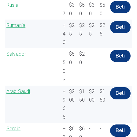
Rusia
+
$3
$5
$3
$5
Beli
7
0
0
0
0
Rumania
+
$2
$2
$2
$2
Beli
4
5
5
5
5
0
Salvador
+
$5
$2
-
-
Beli
5
0
0
0
3
Arab Saudi
+
$2
$1
$2
$1
Beli
9
00
50
00
50
6
6
Serbia
+
$6
$6
-
-
Beli