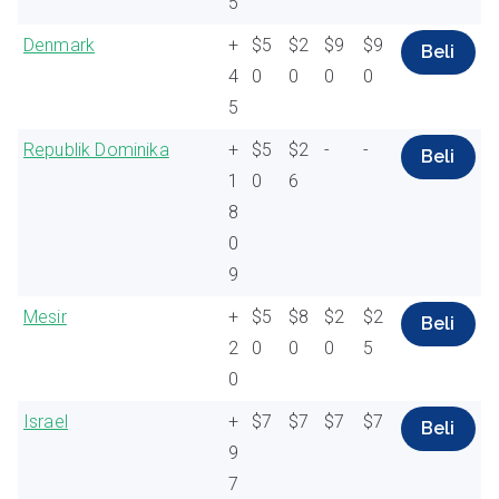
5
Denmark
+
$5
$2
$9
$9
Beli
4
0
0
0
0
5
Republik Dominika
+
$5
$2
-
-
Beli
1
0
6
8
0
9
Mesir
+
$5
$8
$2
$2
Beli
2
0
0
0
5
0
Israel
+
$7
$7
$7
$7
Beli
9
7