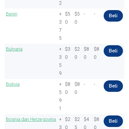
2
Benin
+
$5
$5
-
-
Beli
3
0
0
7
5
Bulgaria
+
$3
$2
$8
$8
Beli
3
0
0
0
0
5
9
Bolivia
+
$8
$8
-
-
Beli
5
0
0
9
1
Bosnia dan Herzegovina
+
$2
$2
$4
$8
Beli
3
0
5
0
0