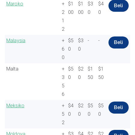
Maroko
+
$1
$1
$3
$4
Beli
2
00
00
0
0
1
2
Malaysia
+
$5
$3
-
-
Beli
6
0
0
0
Malta
+
$5
$2
$1
$1
3
0
0
50
50
5
6
Meksiko
+
$4
$2
$5
$5
Beli
5
0
0
0
0
2
Moldova
+
$3
$4
$2
$2