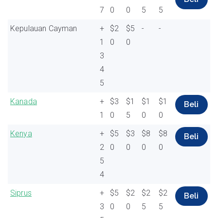
7
0
0
5
5
Kepulauan Cayman
+
$2
$5
-
-
1
0
0
3
4
5
Kanada
+
$3
$1
$1
$1
Beli
1
0
5
0
0
Kenya
+
$5
$3
$8
$8
Beli
2
0
0
0
0
5
4
Siprus
+
$5
$2
$2
$2
Beli
3
0
0
5
5