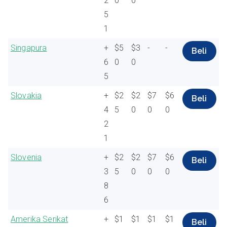
2
0
0
5
1
Singapura
+
$5
$3
-
-
Beli
6
0
0
5
Slovakia
+
$2
$2
$7
$6
Beli
4
5
0
0
0
2
1
Slovenia
+
$2
$2
$7
$6
Beli
3
5
0
0
0
8
6
Amerika Serikat
+
$1
$1
$1
$1
Beli