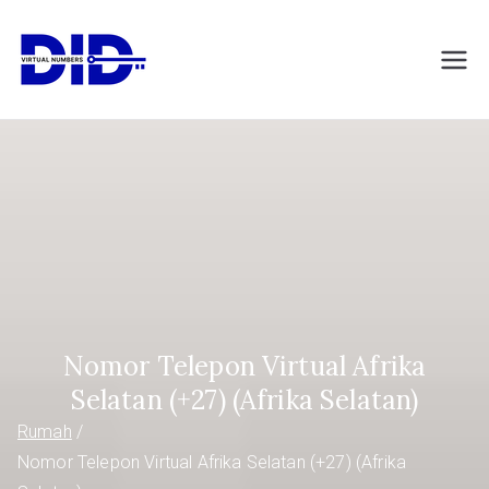
Langsung
ke
DIDVirtualNumb
Nomor telepon virtual
konten
ers.com
Nomor Telepon Virtual Afrika
Selatan (+27) (Afrika Selatan)
Rumah
Nomor Telepon Virtual Afrika Selatan (+27) (Afrika