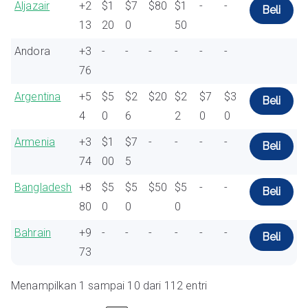
Aljazair
+2
$1
$7
$80
$1
-
-
Beli
13
20
0
50
Andora
+3
-
-
-
-
-
-
76
Argentina
+5
$5
$2
$20
$2
$7
$3
Beli
4
0
6
2
0
0
Armenia
+3
$1
$7
-
-
-
-
Beli
74
00
5
Bangladesh
+8
$5
$5
$50
$5
-
-
Beli
80
0
0
0
Bahrain
+9
-
-
-
-
-
-
Beli
73
Menampilkan 1 sampai 10 dari 112 entri