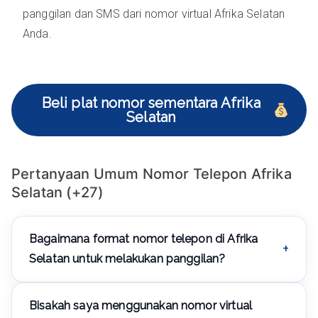
panggilan dan SMS dari nomor virtual Afrika Selatan
Anda.
Beli plat nomor sementara Afrika
Selatan
Pertanyaan Umum Nomor Telepon Afrika
Selatan (+27)
Bagaimana format nomor telepon di Afrika
Selatan untuk melakukan panggilan?
Format nomor telepon Afrika Selatan untuk panggilan
Bisakah saya menggunakan nomor virtual
adalah +27 XXX XXX XXX. Anda dapat memilih nomor