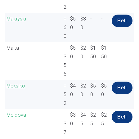
2
Malaysia
+
$5
$3
-
-
Beli
6
0
0
0
Malta
+
$5
$2
$1
$1
3
0
0
50
50
5
6
Meksiko
+
$4
$2
$5
$5
Beli
5
0
0
0
0
2
Moldova
+
$3
$4
$2
$2
Beli
3
0
5
5
5
7