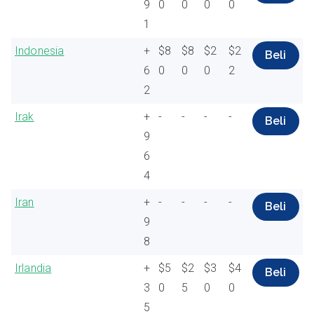
9
0
0
0
0
1
Indonesia
+
$8
$8
$2
$2
Beli
6
0
0
0
2
2
Irak
+
-
-
-
-
Beli
9
6
4
Iran
+
-
-
-
-
Beli
9
8
Irlandia
+
$5
$2
$3
$4
Beli
3
0
5
0
0
5