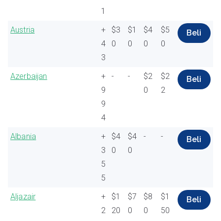
1
Austria
+
$3
$1
$4
$5
Beli
4
0
0
0
0
3
Azerbaijan
+
-
-
$2
$2
Beli
9
0
2
9
4
Albania
+
$4
$4
-
-
Beli
3
0
0
5
5
Aljazair
+
$1
$7
$8
$1
Beli
2
20
0
0
50