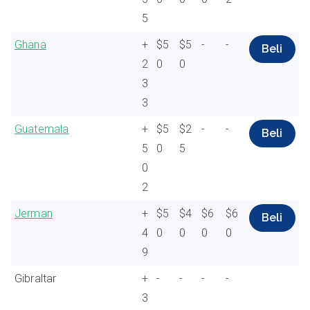
5
Ghana
+
$5
$5
-
-
Beli
2
0
0
3
3
Guatemala
+
$5
$2
-
-
Beli
5
0
5
0
2
Jerman
+
$5
$4
$6
$6
Beli
4
0
0
0
0
9
Gibraltar
+
-
-
-
-
3