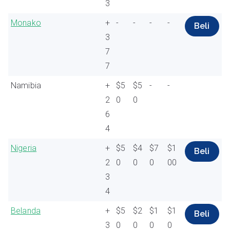
3
Monako
+
-
-
-
-
Beli
3
7
7
Namibia
+
$5
$5
-
-
2
0
0
6
4
Nigeria
+
$5
$4
$7
$1
Beli
2
0
0
0
00
3
4
Belanda
+
$5
$2
$1
$1
Beli
3
0
0
0
0