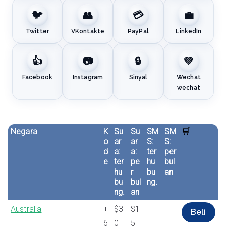
🐦
👥
💳
💼
Twitter
VKontakte
PayPal
LinkedIn
👍
📷
🔒
💚
Facebook
Instagram
Sinyal
Wechat
wechat
Negara
K
Su
Su
SM
SM
🛒
o
ar
ar
S:
S:
d
a:
a:
ter
per
e
ter
pe
hu
bul
hu
r
bu
an
bu
bul
ng.
ng.
an
Australia
+
$3
$1
-
-
Beli
6
0
5