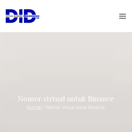
Langsung
ke
DIDVirtualNumb
Nomor telepon virtual
konten
ers.com
Nomor virtual untuk Binance
Rumah
Nomor virtual untuk Binance