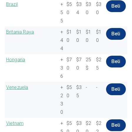
Brazil
+
$5
$3
$3
$3
Beli
5
0
4
0
0
5
Britania Raya
+
$1
$1
$1
$1
Beli
4
0
0
0
0
4
Hongaria
+
$7
$7
25
$2
Beli
3
0
0
$
5
6
Venezuela
+
$5
$3
-
-
Beli
2
0
5
3
0
Vietnam
+
$5
$3
$2
$2
Beli
5
0
0
0
2