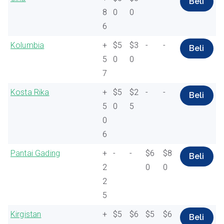
Beli
8
0
0
6
Kolumbia
+
$5
$3
-
-
Beli
5
0
0
7
Kosta Rika
+
$5
$2
-
-
Beli
5
0
5
0
6
Pantai Gading
+
-
-
$6
$8
Beli
2
0
0
2
5
Kirgistan
+
$5
$6
$5
$6
Beli