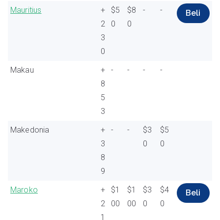
Mauritius
+
$5
$8
-
-
Beli
2
0
0
3
0
Makau
+
-
-
-
-
8
5
3
Makedonia
+
-
-
$3
$5
3
0
0
8
9
Maroko
+
$1
$1
$3
$4
Beli
2
00
00
0
0
1