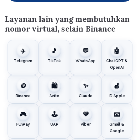
Layanan lain yang membutuhkan
nomor virtual, selain Binance
✈️
🎵
💬
🤖
Telegram
TikTok
WhatsApp
ChatGPT &
OpenAI
🪙
🛍️
✨
🍎
Binance
Avito
Claude
ID Apple
🎮
🕹️
💜
📧
FunPay
UAP
Viber
Gmail &
Google