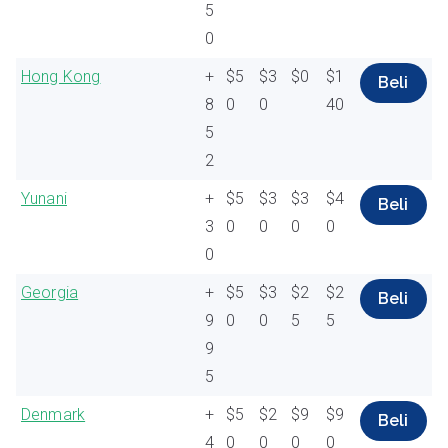
5
0
Hong Kong
+
$5
$3
$0
$1
Beli
8
0
0
40
5
2
Yunani
+
$5
$3
$3
$4
Beli
3
0
0
0
0
0
Georgia
+
$5
$3
$2
$2
Beli
9
0
0
5
5
9
5
Denmark
+
$5
$2
$9
$9
Beli
4
0
0
0
0