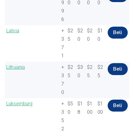
9
0
0
0
0
9
6
Latvia
+
$2
$2
$2
$1
Beli
3
5
0
0
0
7
1
Lithuania
+
$2
$3
$2
$2
Beli
3
5
0
5
5
7
0
Luksemburg
+
$5
$1
$1
$1
Beli
3
0
8
00
00
5
2