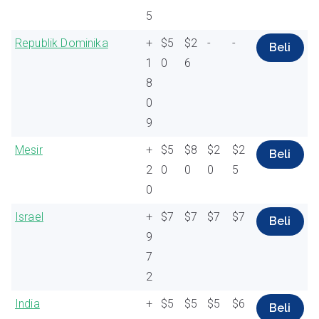
5
Republik Dominika
+
$5
$2
-
-
Beli
1
0
6
8
0
9
Mesir
+
$5
$8
$2
$2
Beli
2
0
0
0
5
0
Israel
+
$7
$7
$7
$7
Beli
9
7
2
India
+
$5
$5
$5
$6
Beli