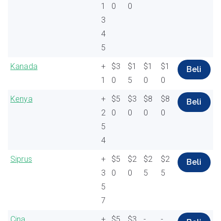
1
0
0
3
4
5
Kanada
+
$3
$1
$1
$1
Beli
1
0
5
0
0
Kenya
+
$5
$3
$8
$8
Beli
2
0
0
0
0
5
4
Siprus
+
$5
$2
$2
$2
Beli
3
0
0
5
5
5
7
Cina
+
$5
$3
-
-