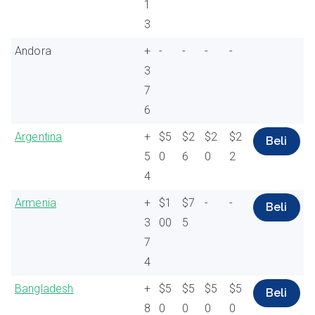
1
3
Andora
+
-
-
-
-
3
7
6
Argentina
+
$5
$2
$2
$2
Beli
5
0
6
0
2
4
Armenia
+
$1
$7
-
-
Beli
3
00
5
7
4
Bangladesh
+
$5
$5
$5
$5
Beli
8
0
0
0
0