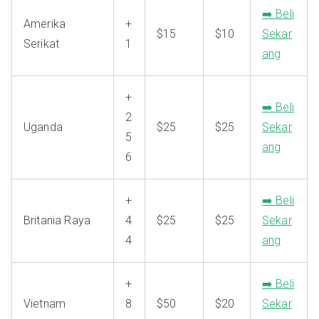
➡️ Beli
Amerika
+
$15
$10
Sekar
Serikat
1
ang
+
➡️ Beli
2
Uganda
$25
$25
Sekar
5
ang
6
+
➡️ Beli
Britania Raya
4
$25
$25
Sekar
4
ang
+
➡️ Beli
Vietnam
8
$50
$20
Sekar