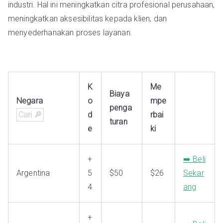
industri. Hal ini meningkatkan citra profesional perusahaan,
meningkatkan aksesibilitas kepada klien, dan
menyederhanakan proses layanan.
K
Me
Biaya
Negara
o
mpe
penga
d
rbai
turan
e
ki
+
➡️ Beli
Argentina
5
$50
$26
Sekar
4
ang
+