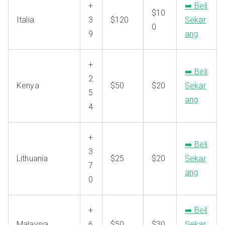
+
➡️ Beli
$10
Italia
3
$120
Sekar
0
9
ang
+
➡️ Beli
2
Kenya
$50
$20
Sekar
5
ang
4
+
➡️ Beli
3
Lithuania
$25
$20
Sekar
7
ang
0
+
➡️ Beli
Malaysia
6
$50
$30
Sekar