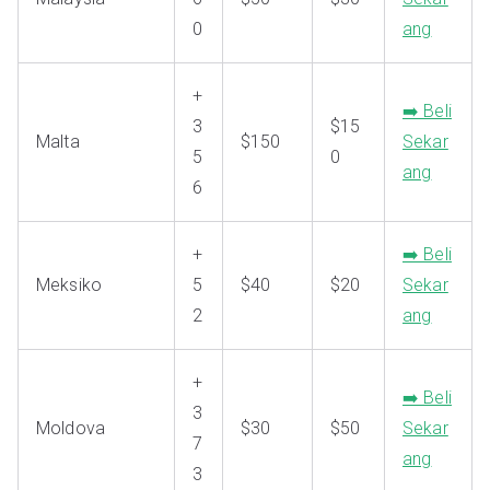
0
ang
+
➡️ Beli
3
$15
Malta
$150
Sekar
5
0
ang
6
+
➡️ Beli
Meksiko
5
$40
$20
Sekar
2
ang
+
➡️ Beli
3
Moldova
$30
$50
Sekar
7
ang
3