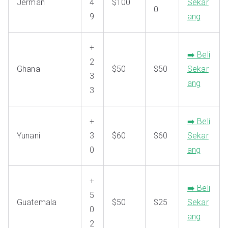
Jerman
4
$100
Sekar
0
9
ang
+
➡️ Beli
2
Ghana
$50
$50
Sekar
3
ang
3
+
➡️ Beli
Yunani
3
$60
$60
Sekar
0
ang
+
➡️ Beli
5
Guatemala
$50
$25
Sekar
0
ang
2