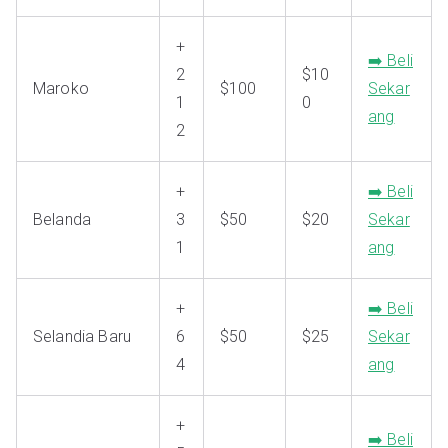
+
➡️ Beli
2
$10
Maroko
$100
Sekar
1
0
ang
2
+
➡️ Beli
Belanda
3
$50
$20
Sekar
1
ang
+
➡️ Beli
Selandia Baru
6
$50
$25
Sekar
4
ang
+
➡️ Beli