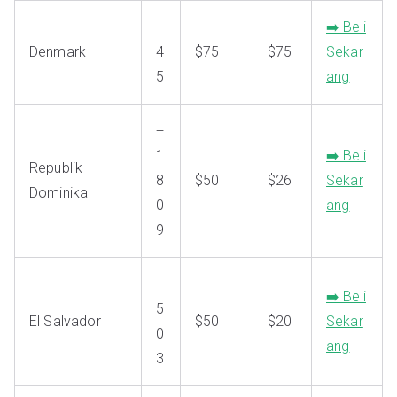
+
➡️ Beli
Denmark
4
$75
$75
Sekar
5
ang
+
1
➡️ Beli
Republik
8
$50
$26
Sekar
Dominika
0
ang
9
+
➡️ Beli
5
El Salvador
$50
$20
Sekar
0
ang
3