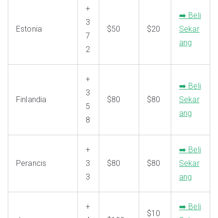
+
➡️ Beli
3
Estonia
$50
$20
Sekar
7
ang
2
+
➡️ Beli
3
Finlandia
$80
$80
Sekar
5
ang
8
+
➡️ Beli
Perancis
3
$80
$80
Sekar
3
ang
+
➡️ Beli
$10