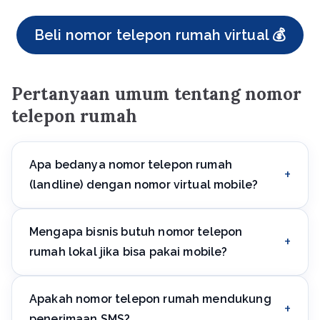
Beli nomor telepon rumah virtual 💰
Pertanyaan umum tentang nomor
telepon rumah
Apa bedanya nomor telepon rumah
(landline) dengan nomor virtual mobile?
Nomor telepon rumah terikat pada kode kota regional
Mengapa bisnis butuh nomor telepon
tertentu, menciptakan kesan kehadiran bisnis lokal.
Nomor mobile dianggap pribadi, telepon rumah
rumah lokal jika bisa pakai mobile?
dianggap lebih resmi dan bisnis.
Nomor lokal meningkatkan kepercayaan pelanggan di
Apakah nomor telepon rumah mendukung
wilayah tertentu — orang lebih bersedia menelepon
nomor dengan kode kota mereka sendiri daripada
penerimaan SMS?