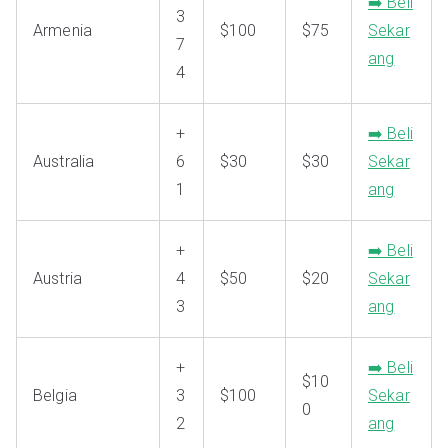
➡️ Beli
3
Armenia
$100
$75
Sekar
7
ang
4
+
➡️ Beli
Australia
6
$30
$30
Sekar
1
ang
+
➡️ Beli
Austria
4
$50
$20
Sekar
3
ang
+
➡️ Beli
$10
Belgia
3
$100
Sekar
0
2
ang