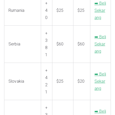
+
➡️ Beli
Rumania
4
$25
$25
Sekar
0
ang
+
➡️ Beli
3
Serbia
$60
$60
Sekar
8
ang
1
+
➡️ Beli
4
Slovakia
$25
$20
Sekar
2
ang
1
+
➡️ Beli
3