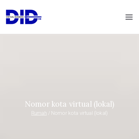
Langsung
ke
DIDVirtualNumb
Nomor telepon virtual
konten
ers.com
Nomor kota virtual (lokal)
Rumah
Nomor kota virtual (lokal)