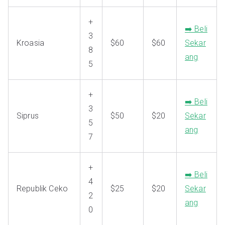
+
➡️ Beli
3
Kroasia
$60
$60
Sekar
8
ang
5
+
➡️ Beli
3
Siprus
$50
$20
Sekar
5
ang
7
+
➡️ Beli
4
Republik Ceko
$25
$20
Sekar
2
ang
0