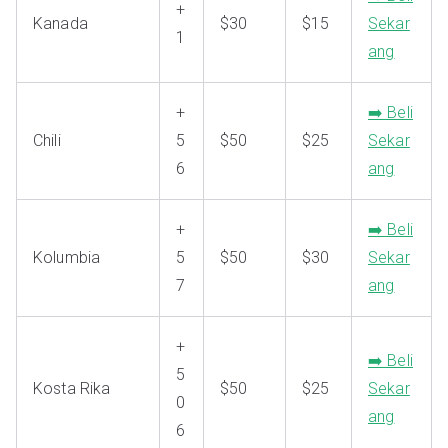
+
Kanada
$30
$15
Sekar
1
ang
+
➡️ Beli
Chili
5
$50
$25
Sekar
6
ang
+
➡️ Beli
Kolumbia
5
$50
$30
Sekar
7
ang
+
➡️ Beli
5
Kosta Rika
$50
$25
Sekar
0
ang
6