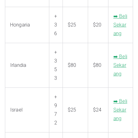
+
➡️ Beli
Hongaria
3
$25
$20
Sekar
6
ang
+
➡️ Beli
3
Irlandia
$80
$80
Sekar
5
ang
3
+
➡️ Beli
9
Israel
$25
$24
Sekar
7
ang
2