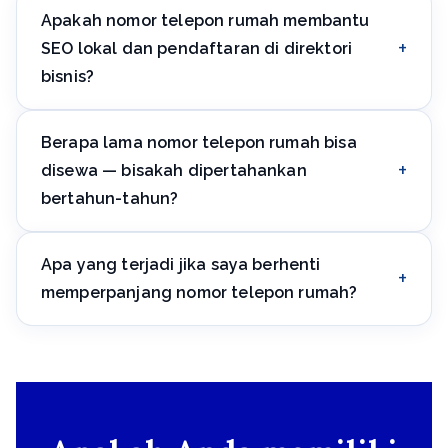
Apakah nomor telepon rumah membantu
perusahaan menggunakan nomor lokal terpisah untuk
setiap wilayah kehadirannya.
SEO lokal dan pendaftaran di direktori
bisnis?
Ya, nomor lokal dengan kode kota yang benar adalah
Berapa lama nomor telepon rumah bisa
persyaratan standar banyak direktori bisnis dan peta
untuk mengonfirmasi kehadiran regional perusahaan.
disewa — bisakah dipertahankan
bertahun-tahun?
Ya, sewa bisa diperpanjang tanpa batas, nomor tetap
Apa yang terjadi jika saya berhenti
menjadi milik Anda selama periode dibayar.
memperpanjang nomor telepon rumah?
Nomor dinonaktifkan dan dapat diberikan lagi ke
pengguna lain setelah masa berbayar habis — semua
penerusan berhenti berfungsi.