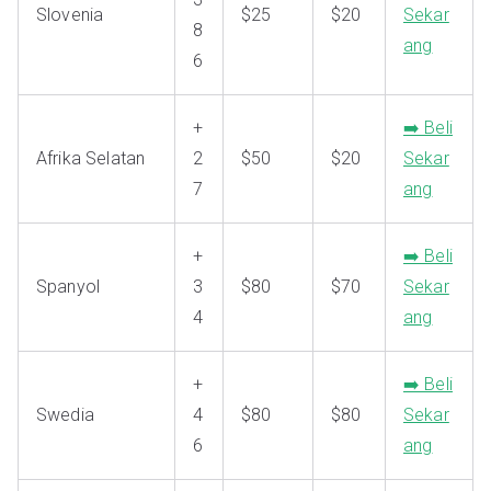
Slovenia
$25
$20
Sekar
8
ang
6
+
➡️ Beli
Afrika Selatan
2
$50
$20
Sekar
7
ang
+
➡️ Beli
Spanyol
3
$80
$70
Sekar
4
ang
+
➡️ Beli
Swedia
4
$80
$80
Sekar
6
ang