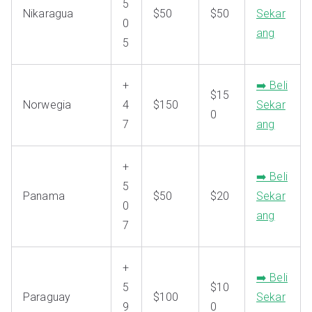
5
Nikaragua
$50
$50
Sekar
0
ang
5
+
➡️ Beli
$15
Norwegia
4
$150
Sekar
0
7
ang
+
➡️ Beli
5
Panama
$50
$20
Sekar
0
ang
7
+
➡️ Beli
5
$10
Paraguay
$100
Sekar
9
0