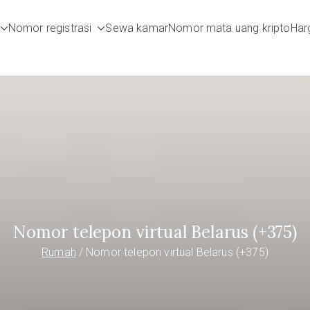
Nomor registrasi
Sewa kamar
Nomor mata uang kripto
Harg
umbers.com
Nomor telepon virtual Belarus (+375)
Rumah
Nomor telepon virtual Belarus (+375)