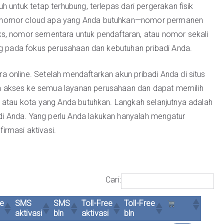
 untuk tetap terhubung, terlepas dari pergerakan fisik
s nomor cloud apa yang Anda butuhkan—nomor permanen
ks, nomor sementara untuk pendaftaran, atau nomor sekali
ung pada fokus perusahaan dan kebutuhan pribadi Anda.
 online. Setelah mendaftarkan akun pribadi Anda di situs
 akses ke semua layanan perusahaan dan dapat memilih
a atau kota yang Anda butuhkan. Langkah selanjutnya adalah
i Anda. Yang perlu Anda lakukan hanyalah mengatur
rmasi aktivasi.
Cari:
e
SMS
SMS
Toll-Free
Toll-Free
aktivasi
bln
aktivasi
bln