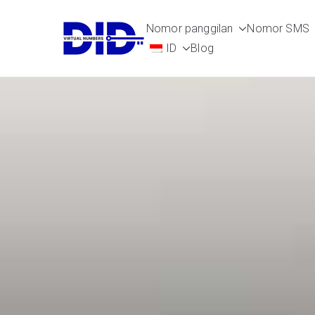
Langsung
Nomor panggilan
Nomor SMS
ke
DIDVirtualN
Nomor telepon virtual
ID
Blog
konten