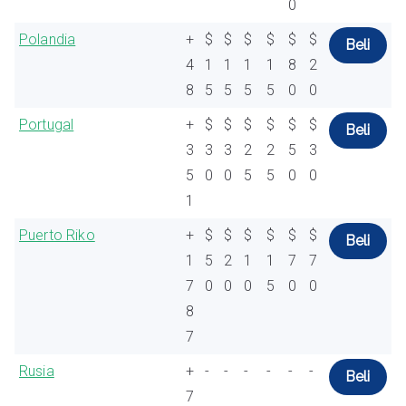
0
Polandia
+
$
$
$
$
$
$
Beli
4
1
1
1
1
8
2
8
5
5
5
5
0
0
Portugal
+
$
$
$
$
$
$
Beli
3
3
3
2
2
5
3
5
0
0
5
5
0
0
1
Puerto Riko
+
$
$
$
$
$
$
Beli
1
5
2
1
1
7
7
7
0
0
0
5
0
0
8
7
Rusia
+
-
-
-
-
-
-
Beli
7