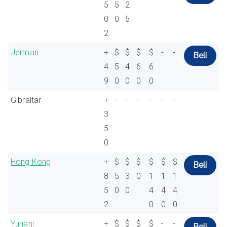
5
5
2
0
0
5
2
Jerman
+
$
$
$
$
-
-
Beli
4
5
4
6
6
9
0
0
0
0
Gibraltar
+
-
-
-
-
-
-
3
5
0
Hong Kong
+
$
$
$
$
$
$
Beli
8
5
3
0
1
1
1
5
0
0
4
4
4
2
0
0
0
Yunani
+
$
$
$
$
-
-
Beli