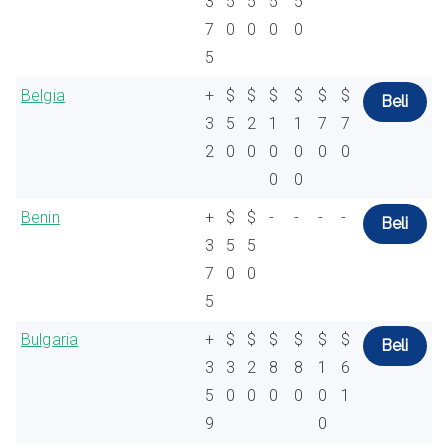
3
5
5
5
5
7
0
0
0
0
5
Belgia
+
$
$
$
$
$
$
Beli
3
5
2
1
1
7
7
2
0
0
0
0
0
0
0
0
Benin
+
$
$
-
-
-
-
Beli
3
5
5
7
0
0
5
Bulgaria
+
$
$
$
$
$
$
Beli
3
3
2
8
8
1
6
5
0
0
0
0
0
1
9
0