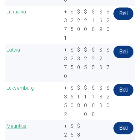
Lithuania
+
$
$
$
$
$
$
Beli
3
2
2
2
1
6
2
7
5
0
0
0
9
0
1
Latvia
+
$
$
$
$
$
$
Beli
3
2
3
2
2
2
1
7
5
0
5
5
0
7
0
Luksemburg
+
$
$
$
$
$
$
Beli
3
5
1
1
1
3
2
5
0
8
0
0
0
0
2
0
0
Mauritius
+
$
$
-
-
-
-
Beli
2
5
8