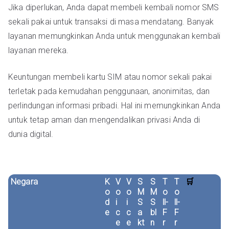
Jika diperlukan, Anda dapat membeli kembali nomor SMS
sekali pakai untuk transaksi di masa mendatang. Banyak
layanan memungkinkan Anda untuk menggunakan kembali
layanan mereka.
Keuntungan membeli kartu SIM atau nomor sekali pakai
terletak pada kemudahan penggunaan, anonimitas, dan
perlindungan informasi pribadi. Hal ini memungkinkan Anda
untuk tetap aman dan mengendalikan privasi Anda di
dunia digital.
Negara
K
V
V
S
S
T
T
🛒
o
o
o
M
M
o
o
d
i
i
S
S
ll-
ll-
e
c
c
a
bl
F
F
e
e
kt
n
r
r