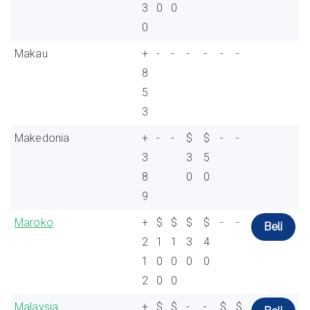
3
0
0
0
Makau
+
-
-
-
-
-
-
8
5
3
Makedonia
+
-
-
$
$
-
-
3
3
5
8
0
0
9
Maroko
+
$
$
$
$
-
-
Beli
2
1
1
3
4
1
0
0
0
0
2
0
0
Malaysia
+
$
$
-
-
$
$