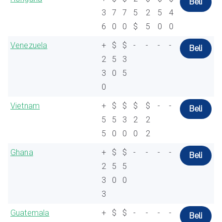
Beli
3
7
7
5
2
5
4
6
0
0
$
5
0
0
Venezuela
+
$
$
-
-
-
-
Beli
2
5
3
3
0
5
0
Vietnam
+
$
$
$
$
-
-
Beli
5
5
3
2
2
5
0
0
0
2
Ghana
+
$
$
-
-
-
-
Beli
2
5
5
3
0
0
3
Guatemala
+
$
$
-
-
-
-
Beli