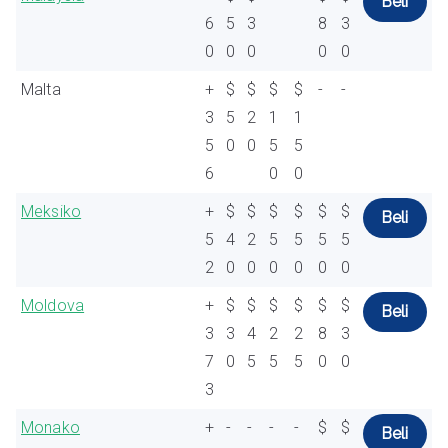
Beli
6
5
3
8
3
0
0
0
0
0
Malta
+
$
$
$
$
-
-
3
5
2
1
1
5
0
0
5
5
6
0
0
Meksiko
+
$
$
$
$
$
$
Beli
5
4
2
5
5
5
5
2
0
0
0
0
0
0
Moldova
+
$
$
$
$
$
$
Beli
3
3
4
2
2
8
3
7
0
5
5
5
0
0
3
Monako
+
-
-
-
-
$
$
Beli