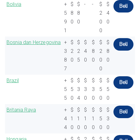
Bolivia
+
$
$
-
-
$
$
Beli
5
8
8
2
4
9
0
0
0
0
1
0
Bosnia dan Herzegovina
+
$
$
$
$
$
$
Beli
3
2
2
4
8
2
8
8
0
5
0
0
0
0
7
0
Brazil
+
$
$
$
$
$
$
Beli
5
5
3
3
3
5
5
5
0
4
0
0
0
0
Britania Raya
+
$
$
$
$
$
$
Beli
4
1
1
1
1
5
3
4
0
0
0
0
0
0
Hongaria
+
$
$
2
$
$
$