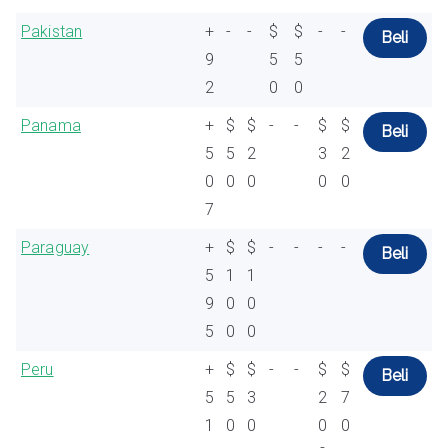
Pakistan
+
-
-
$
$
-
-
Beli
9
5
5
2
0
0
Panama
+
$
$
-
-
$
$
Beli
5
5
2
3
2
0
0
0
0
0
7
Paraguay
+
$
$
-
-
-
-
Beli
5
1
1
9
0
0
5
0
0
Peru
+
$
$
-
-
$
$
Beli
5
5
3
2
7
1
0
0
0
0