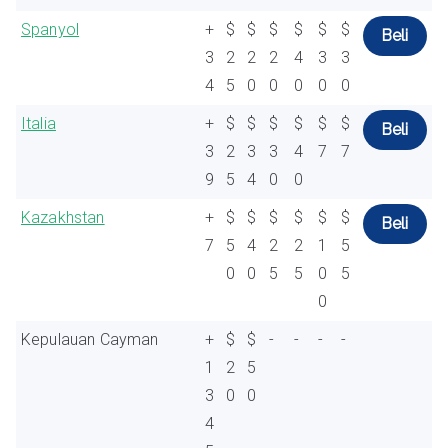
Spanyol
+
$
$
$
$
$
$
Beli
3
2
2
2
4
3
3
4
5
0
0
0
0
0
Italia
+
$
$
$
$
$
$
Beli
3
2
3
3
4
7
7
9
5
4
0
0
Kazakhstan
+
$
$
$
$
$
$
Beli
7
5
4
2
2
1
5
0
0
5
5
0
5
0
Kepulauan Cayman
+
$
$
-
-
-
-
1
2
5
3
0
0
4