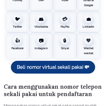
FunPay
UAP
Viber
Gmail &
Google
🐦
👥
💳
💼
Twitter
VKontakte
PayPal
LinkedIn
👍
📷
🔒
💚
Facebook
Instagram
Sinyal
Wechat
wechat
Beli nomor virtual sekali pakai 💸
Cara menggunakan nomor telepon
sekali pakai untuk pendaftaran
Menggunakan nomor virtual sekali pakai sangat mudah.