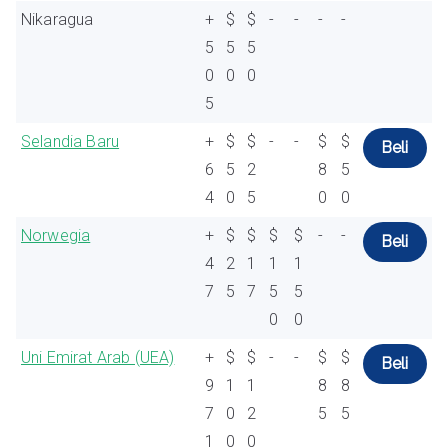
Nikaragua
+
$
$
-
-
-
-
5
5
5
0
0
0
5
Selandia Baru
+
$
$
-
-
$
$
Beli
6
5
2
8
5
4
0
5
0
0
Norwegia
+
$
$
$
$
-
-
Beli
4
2
1
1
1
7
5
7
5
5
0
0
Uni Emirat Arab (UEA)
+
$
$
-
-
$
$
Beli
9
1
1
8
8
7
0
2
5
5
1
0
0