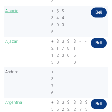
4
Albania
+
$
$
-
-
-
-
Beli
3
4
4
5
0
0
5
Aljazair
+
$
$
$
$
-
-
Beli
2
1
7
8
1
1
2
0
0
5
3
0
0
Andora
+
-
-
-
-
-
-
3
7
6
Argentina
+
$
$
$
$
$
$
Beli
5
5
2
2
2
7
3