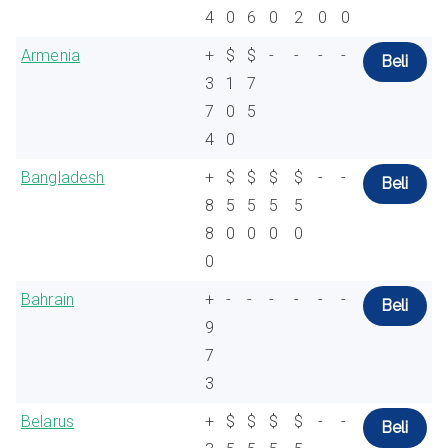
4
0
6
0
2
0
0
Armenia
+
$
$
-
-
-
-
Beli
3
1
7
7
0
5
4
0
Bangladesh
+
$
$
$
$
-
-
Beli
8
5
5
5
5
8
0
0
0
0
0
Bahrain
+
-
-
-
-
-
-
Beli
9
7
3
Belarus
+
$
$
$
$
-
-
Beli