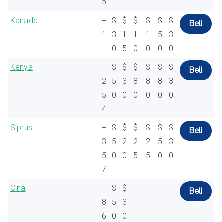
5
Kanada
+
$
$
$
$
$
$
Beli
1
3
1
1
1
5
3
0
5
0
0
0
0
Kenya
+
$
$
$
$
$
$
Beli
2
5
3
8
8
8
3
5
0
0
0
0
0
0
4
Siprus
+
$
$
$
$
$
$
Beli
3
5
2
2
2
5
3
5
0
0
5
5
0
0
7
Cina
+
$
$
-
-
-
-
Beli
8
5
3
6
0
0