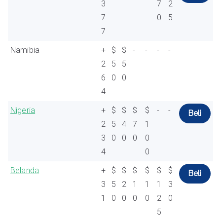
3
7
2
7
0
5
7
Namibia
+
$
$
-
-
-
-
2
5
5
6
0
0
4
Nigeria
+
$
$
$
$
-
-
Beli
2
5
4
7
1
3
0
0
0
0
4
0
Belanda
+
$
$
$
$
$
$
Beli
3
5
2
1
1
1
3
1
0
0
0
0
2
0
5