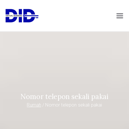
Langsung
ke
DIDVirtualNumb
Nomor telepon virtual
konten
ers.com
Nomor telepon sekali pakai
Rumah
Nomor telepon sekali pakai