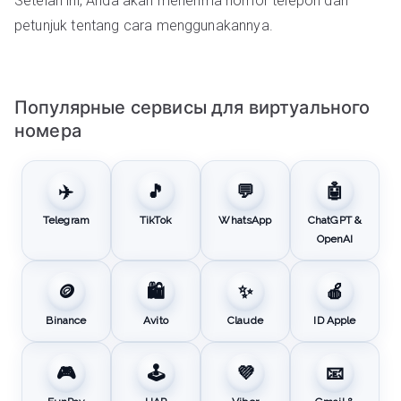
Setelah ini, Anda akan menerima nomor telepon dan
petunjuk tentang cara menggunakannya.
Популярные сервисы для виртуального
номера
✈️
🎵
💬
🤖
Telegram
TikTok
WhatsApp
ChatGPT &
OpenAI
🪙
🛍️
✨
🍎
Binance
Avito
Claude
ID Apple
🎮
🕹️
💜
📧