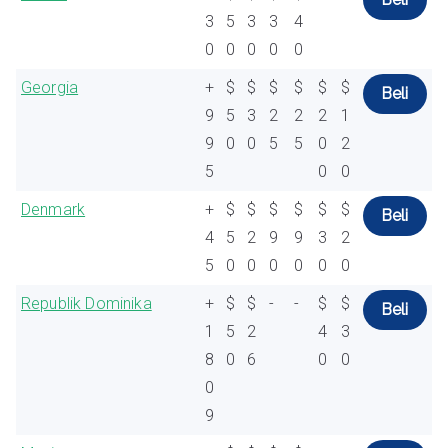
3
5
3
3
4
0
0
0
0
0
Georgia
+
$
$
$
$
$
$
Beli
9
5
3
2
2
2
1
9
0
0
5
5
0
2
5
0
0
Denmark
+
$
$
$
$
$
$
Beli
4
5
2
9
9
3
2
5
0
0
0
0
0
0
Republik Dominika
+
$
$
-
-
$
$
Beli
1
5
2
4
3
8
0
6
0
0
0
9