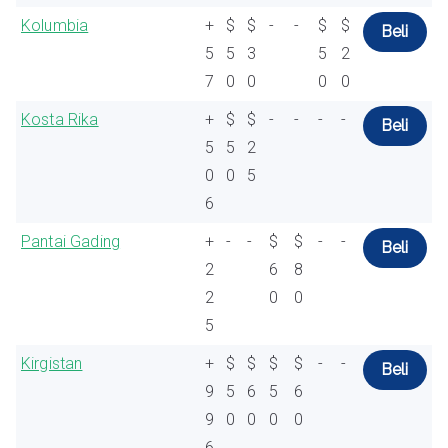
Kolumbia
+
$
$
-
-
$
$
Beli
5
5
3
5
2
7
0
0
0
0
Kosta Rika
+
$
$
-
-
-
-
Beli
5
5
2
0
0
5
6
Pantai Gading
+
-
-
$
$
-
-
Beli
2
6
8
2
0
0
5
Kirgistan
+
$
$
$
$
-
-
Beli
9
5
6
5
6
9
0
0
0
0
6