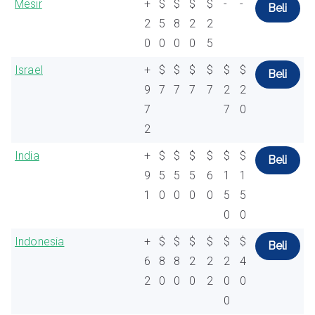
Mesir
+
$
$
$
$
-
-
Beli
2
5
8
2
2
0
0
0
0
5
Israel
+
$
$
$
$
$
$
Beli
9
7
7
7
7
2
2
7
7
0
2
India
+
$
$
$
$
$
$
Beli
9
5
5
5
6
1
1
1
0
0
0
0
5
5
0
0
Indonesia
+
$
$
$
$
$
$
Beli
6
8
8
2
2
2
4
2
0
0
0
2
0
0
0