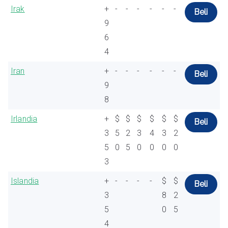
Irak
+
-
-
-
-
-
-
Beli
9
6
4
Iran
+
-
-
-
-
-
-
Beli
9
8
Irlandia
+
$
$
$
$
$
$
Beli
3
5
2
3
4
3
2
5
0
5
0
0
0
0
3
Islandia
+
-
-
-
-
$
$
Beli
3
8
2
5
0
5
4