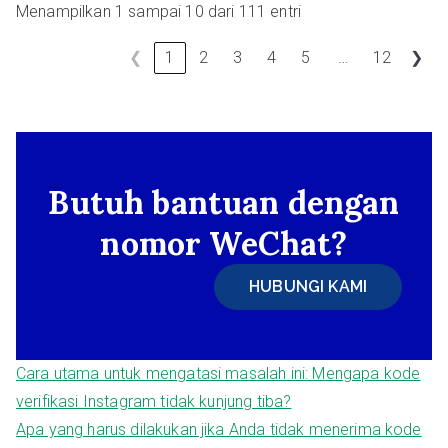
Menampilkan 1 sampai 10 dari 111 entri
…
❮
1
2
3
4
5
12
❯
Butuh bantuan dengan
nomor WeChat?
HUBUNGI KAMI
Cara utama untuk mengatasi masalah ini: Mengapa kode
verifikasi Instagram tidak kunjung tiba?
Apa yang harus dilakukan jika Anda tidak menerima kode