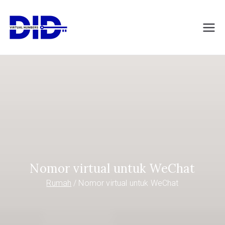
Langsung
ke
DIDVirtualNumb
Nomor telepon virtual
konten
ers.com
Nomor virtual untuk WeChat
Rumah
Nomor virtual untuk WeChat