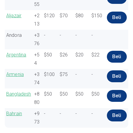
55
Aljazair
+2
$120
$70
$80
$150
Beli
13
Andora
+3
-
-
-
-
76
Argentina
+5
$50
$26
$20
$22
Beli
4
Armenia
+3
$100
$75
-
-
Beli
74
Bangladesh
+8
$50
$50
$50
$50
Beli
80
Bahrain
+9
-
-
-
-
Beli
73